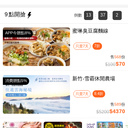
9
點開搶
13
37
1
倒數
:
:
蜜琳臭豆腐麵線
APP今贈點8%
7折
只賣7天
售
568
份
$70
$100
新竹-雪霸休閒農場
消費贈點5%
8.4折
只賣7天
售
589
份
$4370
$5200