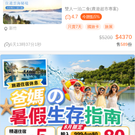
雙人一泊二食(農遊超市專案)
4.7
今贈點5%
只賣7天
國旅卡
旅展
新竹
$4370
$5200
6天13時37分0秒
售
589
份