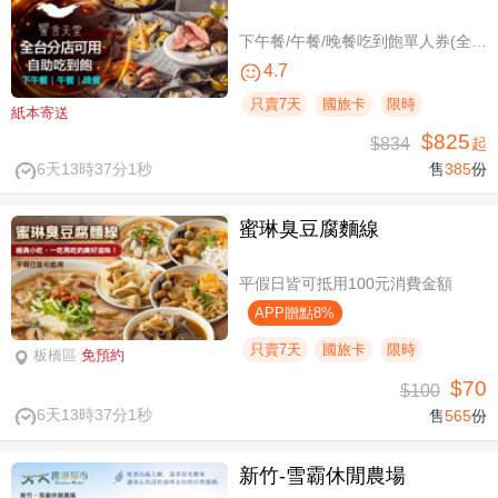
下午餐/午餐/晚餐吃到飽單人券(全台分店可用)
4.7
只賣7天
國旅卡
限時
紙本寄送
$825
$834
起
6天13時37分0秒
售
385
份
蜜琳臭豆腐麵線
平假日皆可抵用100元消費金額
APP贈點8%
只賣7天
國旅卡
限時
板橋區
免預約
$70
$100
6天13時37分0秒
售
565
份
新竹-雪霸休閒農場