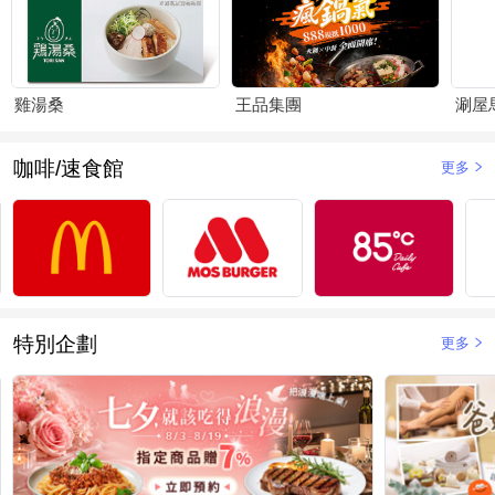
雞湯桑
王品集團
涮屋
咖啡/速食館
更多
特別企劃
更多