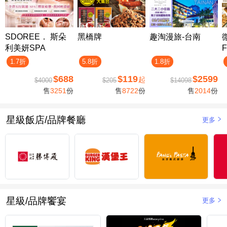
SDOREE． 斯朵
黑橋牌
趣淘漫旅-台南
利美妍SPA
F
1.7折
5.8折
1.8折
$688
$119
$2599
起
$4000
$205
$14098
售
3251
份
售
8722
份
售
2014
份
星級飯店/品牌餐廳
更多
星級/品牌饗宴
更多