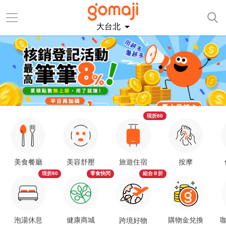
大台北
現折80
美食餐廳
美容舒壓
旅遊住宿
按摩
現折80
零食快閃
組合８折
泡湯休息
健康商城
購物金兌換
咖
跨境好物