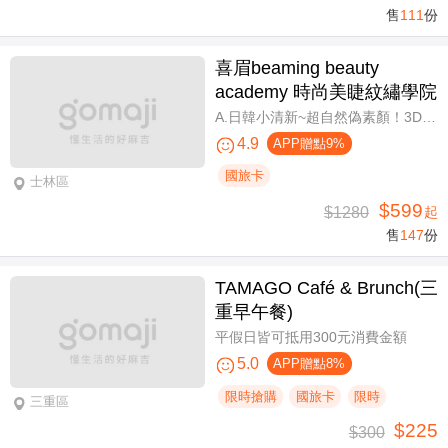
售
111
份
喜眉beaming beauty
academy 時尚美睫紋繡學院
A.日韓小清新~超自然偽素顏！3D 120~150根睫毛嫁接套餐/B.迷人可愛~輕盈氣墊濃密感！3D Y型毛250根/6D雲朵輕盈氣墊睫毛350根嫁接 二選一/C.絕美驚嘆！迷人夢幻美人魚睫毛！超濃密輕柔6D 450~500根睫毛嫁接套餐/D.歐美混血風格！超濃密深邃睫毛6D 600根睫毛嫁接套餐/E.泰式輕感設計～異國混血感超迷人！6D 輕泰式不限根數睫毛嫁接套餐/F.八大效果美肌精緻保養全程90分
4.9
APP贈點9%
國旅卡
士林區
$599
$1280
起
售
147
份
TAMAGO Café & Brunch(三
重早午餐)
平假日皆可抵用300元消費金額
5.0
APP贈點8%
限時搶購
國旅卡
限時
三重區
$225
$300