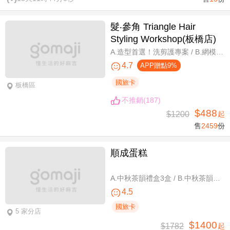
髮‧參角 Triangle Hair
Styling Workshop(板橋店)
A.造型首選！洗剪護專案 / B.網模超質感！日系Fiole染護專案(不分長短，過腰另計) / C.簡單又有型！日系資生堂剪燙護專案(不限髮長) / D.回頭率滿分！Napla娜普菈溫塑剪燙護專案
4.7
APP贈點9%
國旅卡
板橋區
不推銷(187)
$488
$1200
起
售
2459
份
順成蛋糕
A.中秋茶韻禮盒3盒 / B.中秋茶韻禮盒6盒
4.5
國旅卡
5 家分店
$1400
$1782
起