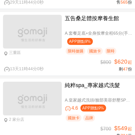
29天11時44分0秒
售
565
份
五告桑足體按摩養生館
A.套餐足底+全身按摩全程65分(手技60分) / B.套餐足底+全身按摩全程95分(手技90分)
APP贈點9%
限時搶購
國旅卡
限時
三重區
$620
$800
起
13天11時44分0秒
剩
47
份
純粹spa_專家越式洗髮
A.皇家越式洗頭/臉部美容舒壓SPA/舒壓採耳SPA 三選一40分(手技40分) / B.越式經典足底深層保養+去足繭+精油按摩 / C.越式純粹經典套餐(臉部美容舒壓SPA/舒壓採耳SPA二選一)全程80分(手技80分) / D.越式皇家古法按摩|全身越式精油舒壓/越式古法指壓 任選全程60分(手技60分)
4.6
APP贈點9%
國旅卡
品牌
2 家分店
$549
$700
起