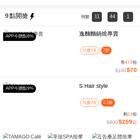
9
點開搶
11
44
1
倒數
:
:
逸麵麵鍋燒專賣
APP今贈點8%
7折
只賣7天
售
473
份
$70
$100
S Hair style
APP今贈點9%
3.2折
只賣7天
剩
23
份
$259
$800
起