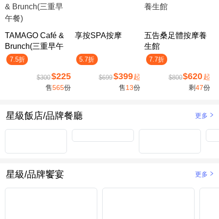
TAMAGO Café &
享按SPA按摩
五告桑足體按摩養
Brunch(三重早午
生館
餐)
7.5折
5.7折
7.7折
$225
$399
$620
起
起
$300
$699
$800
售
565
份
售
13
份
剩
47
份
星級飯店/品牌餐廳
更多
星級/品牌饗宴
更多