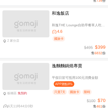
售
734
份
和逸飯店
和逸THE Lounge自助早餐單人吃到飽
4.6
國旅卡
2 家分店
$399
$495
售
6832
份
逸麵麵鍋燒專賣
平假日皆可抵用100元消費金額
APP贈點8%
只賣7天
國旅卡
限時
板橋區
免預約
$70
$100
6天11時44分0秒
售
461
份