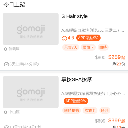
今日上架
S Hair style
A.森呼吸自然洗剪護abc 三選二 / B.潮流實色質感染髮專案(不限髮長) / C.專屬隨性弧度 浪漫設計冷燙專案(不限髮長，含剪髮)
4.6
APP贈點9%
只賣7天
國旅卡
限時
信義區
$259
$800
起
6天11時44分0秒
剩
23
份
享按SPA按摩
A.緩解壓力深層釋放疲勞！身心舒壓SPA60分(純手技) / B.緩解壓力 × 放鬆身心 × 深層釋放疲勞！讓身體與情緒同步放鬆全程90分身心舒壓(純手技) / C.打造最適合自己的放鬆！自由搭配客製化四選三舒壓全程90分(手技90分) / D.忙碌也能快速充電！客製化四選一舒壓30分(手技30分)
APP贈點9%
限時搶購
國旅卡
限時
中山區
$399
$699
起
13天11時44分0秒
售
13
份