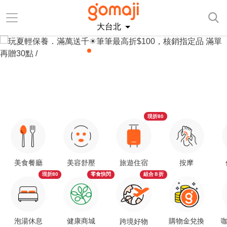
大台北
現折80
美食餐廳
美容舒壓
旅遊住宿
按摩
現折80
零食快閃
組合８折
泡湯休息
健康商城
購物金兌換
咖
跨境好物