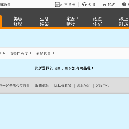
粉絲團
訂單查詢
客服
預約
美容
生活
宅配
旅遊
線上
舒壓
娛樂
購物
住宿
訂房
新
依熱門程度
依銷售量
您所選擇的項目，目前沒有商品喔！
灣一起夢想公益協會
|
服務條款
|
隱私權政策
|
線上預約
|
客服中心