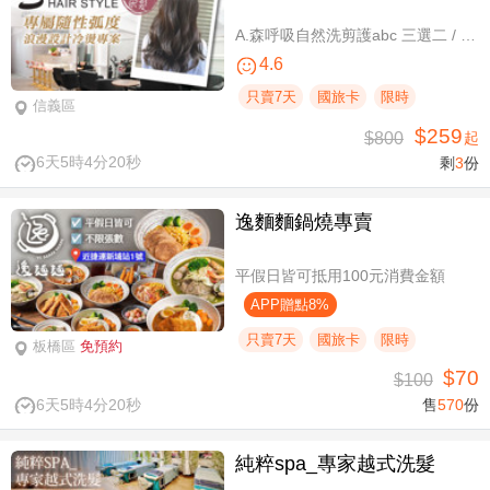
A.森呼吸自然洗剪護abc 三選二 / B.潮流實色質感染髮專案(不限髮長) / C.專屬隨性弧度 浪漫設計冷燙專案(不限髮長，含剪髮)
4.6
只賣7天
國旅卡
限時
信義區
$259
$800
起
6天5時4分19秒
剩
3
份
逸麵麵鍋燒專賣
平假日皆可抵用100元消費金額
APP贈點8%
只賣7天
國旅卡
限時
板橋區
免預約
$70
$100
6天5時4分19秒
售
570
份
純粹spa_專家越式洗髮