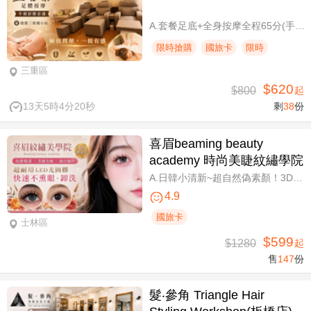
A.套餐足底+全身按摩全程65分(手技60分) / B.套餐足底+全身按摩全程95分(手技90分)
限時搶購
國旅卡
限時
三重區
$620
$800
起
13天5時4分19秒
剩
38
份
喜眉beaming beauty
academy 時尚美睫紋繡學院
A.日韓小清新~超自然偽素顏！3D 120~150根睫毛嫁接套餐/B.迷人可愛~輕盈氣墊濃密感！3D Y型毛250根/6D雲朵輕盈氣墊睫毛350根嫁接 二選一/C.絕美驚嘆！迷人夢幻美人魚睫毛！超濃密輕柔6D 450~500根睫毛嫁接套餐/D.歐美混血風格！超濃密深邃睫毛6D 600根睫毛嫁接套餐/E.泰式輕感設計～異國混血感超迷人！6D 輕泰式不限根數睫毛嫁接套餐/F.八大效果美肌精緻保養全程90分
4.9
國旅卡
士林區
$599
$1280
起
售
147
份
髮‧參角 Triangle Hair