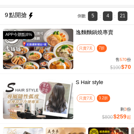
9
點開搶
5
4
20
倒數
:
:
逸麵麵鍋燒專賣
APP今贈點8%
7折
只賣7天
售
570
份
$70
$100
S Hair style
3.2折
只賣7天
剩
3
份
$259
$800
起