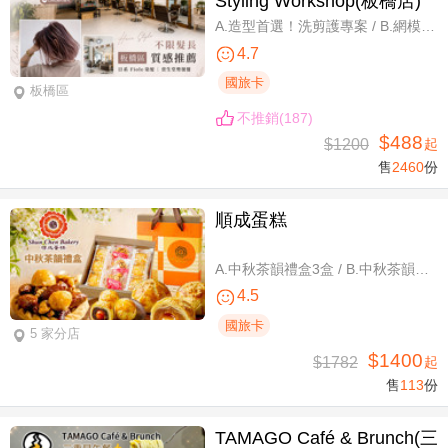
Styling Workshop(板橋店)
A.造型首選！洗剪護專案 / B.網模超質感！日系Fiole染護專案(不分長短，過腰另計) / C.簡單又有型！日系資生堂剪燙護專案(不限髮長) / D.回頭率滿分！Napla娜普菈溫塑剪燙護專案
4.7
國旅卡
板橋區
不推銷(187)
$488
$1200
起
售
2460
份
順成蛋糕
A.中秋茶韻禮盒3盒 / B.中秋茶韻禮盒6盒
4.5
國旅卡
5 家分店
$1400
$1782
起
售
113
份
TAMAGO Café & Brunch(三