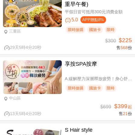
重早午餐)
平假日皆可抵用300元消費金額
5.0
APP贈點8%
限時搶購
國旅卡
限時
三重區
$225
$300
29天5時4分19秒
售
568
份
享按SPA按摩
A.緩解壓力深層釋放疲勞！身心舒壓SPA60分(純手技) / B.緩解壓力 × 放鬆身心 × 深層釋放疲勞！讓身體與情緒同步放鬆全程90分身心舒壓(純手技) / C.打造最適合自己的放鬆！自由搭配客製化四選三舒壓全程90分(手技90分) / D.忙碌也能快速充電！客製化四選一舒壓30分(手技30分)
限時搶購
國旅卡
限時
中山區
$399
$699
起
13天5時4分19秒
售
21
份
S Hair style