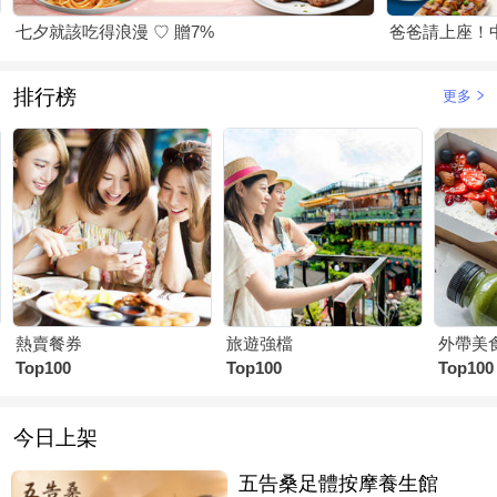
七夕就該吃得浪漫 ♡ 贈7%
爸爸請上座！
排行榜
更多
熱賣餐券
旅遊強檔
外帶美
Top100
Top100
Top100
今日上架
五告桑足體按摩養生館