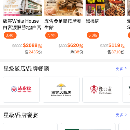
礁溪White House
五告桑足體按摩養
黑橋牌
白宮渡假勝地(白宮
生館
二館)
3.4折
7.7折
5.8折
$2088
$620
$119
起
起
起
$6000
$800
$205
售
2435
份
剩
38
份
售
8710
份
星級飯店/品牌餐廳
更多
星級/品牌饗宴
更多