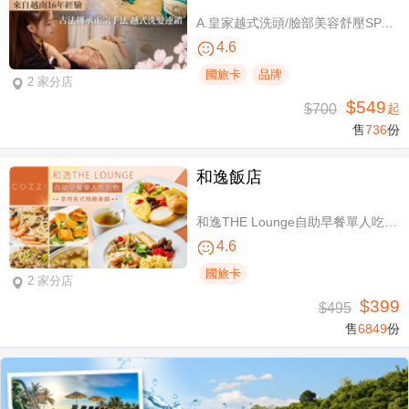
A.皇家越式洗頭/臉部美容舒壓SPA/舒壓採耳SPA 三選一40分(手技40分) / B.越式經典足底深層保養+去足繭+精油按摩 / C.越式純粹經典套餐(臉部美容舒壓SPA/舒壓採耳SPA二選一)全程80分(手技80分) / D.越式皇家古法按摩|全身越式精油舒壓/越式古法指壓 任選全程60分(手技60分)
4.6
國旅卡
品牌
2 家分店
$549
$700
起
售
736
份
和逸飯店
和逸THE Lounge自助早餐單人吃到飽
4.6
國旅卡
2 家分店
$399
$495
售
6849
份