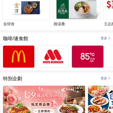
金韓食
雞湯桑
王品
咖啡/速食館
更多
特別企劃
更多