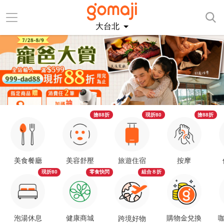
大台北
搶88折
現折80
搶88折
美食餐廳
美容舒壓
旅遊住宿
按摩
現折80
零食快閃
組合８折
泡湯休息
健康商城
購物金兌換
咖
跨境好物