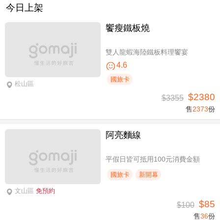
今日上架
饗瘦鐵板燒
雙人龍蝦海陸鐵板料理饗宴
4.6
國旅卡
松山區
$2380
$3355
售
2373
份
阿亮麵線
平假日皆可抵用100元消費金額
國旅卡
新開幕
文山區
免預約
$85
$100
售
36
份