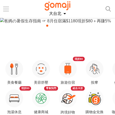
大台北
現折80
美食餐廳
美容舒壓
旅遊住宿
按摩
現折80
零食快閃
組合８折
泡湯休息
健康商城
購物金兌換
咖
跨境好物