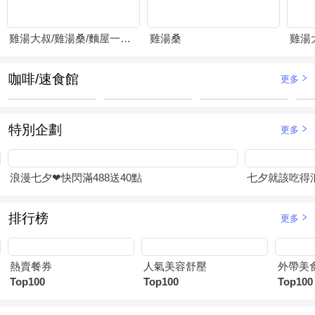
雞湯大叔/雞湯桑/麵屋一燈/賴山嶼
雞湯桑
雞湯
咖啡/速食館
更多
特別企劃
更多
浪漫七夕❤快閃滿488送40點
七夕就該吃得浪
排行榜
更多
熱賣餐券
人氣美容舒壓
外帶美
Top100
Top100
Top100