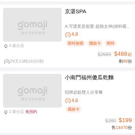
京湛SPA
A.守護更是寵愛-超跑女神(婦科暖宮/柔波美胸 SPA 二選一)全程70分(手技60分) / B.升級澳洲大地之禮！嚴選獵人谷Hunter's Dream精油，六支植萃單方全身油壓SPA100分(手技80分) / C.玫瑰水感高透光膚況-頂級美白保濕晶透臉部SPA課程80分(純手技)
4.8
限時搶購
國旅卡
限時
4 家分店
$488
$2680
起
29天13時16分0秒
剩
88
份
小南門福州傻瓜乾麵
招牌必點雙人分享餐
4.6
國旅卡
2 家分店
免預約
$199
$280
售
14470
份