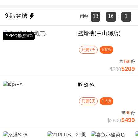
9
點開搶
13
16
0
倒數
:
:
盛燴樓(中山總店)
APP今贈點8%
6.9折
只賣7天
售
196
份
$209
$300
昀SPA
1.7折
只賣5天
剩
40
份
$499
$2800