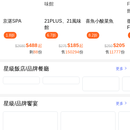
京湛SPA
21PLUS、21風味
喜魚小酸菜魚
館
F
1.8折
6.7折
8.2折
$488
$185
$205
起
起
$2680
$275
$250
剩
88
份
售
150294
份
售
11777
份
星級飯店/品牌餐廳
更多
星級/品牌饗宴
更多