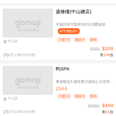
盛燴樓(中山總店)
平假日皆可抵用300元消費金額
APP贈點8%
只賣7天
國旅卡
限時
中山區
$209
$300
6天13時16分0秒
售
196
份
昀SPA
暑假限定A.慢性壓力讓你心力交瘁？｜全方位按摩SPA全程90分(手技60分) / B.媽生絕世膚況降臨｜雪妍極緻臉部SPA全程100分(純手技)
4.8
只賣5天
國旅卡
限時
中山區
$499
$2800
4天13時16分0秒
剩
41
份