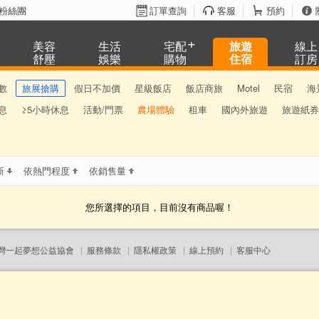
粉絲團
訂單查詢
客服
預約
美容
生活
宅配
旅遊
線上
舒壓
娛樂
購物
住宿
訂房
數
旅展搶購
假日不加價
星級飯店
飯店商旅
Motel
民宿
海
息
≥5小時休息
活動/門票
農場體驗
租車
國內外旅遊
旅遊紙券
新
依熱門程度
依銷售量
您所選擇的項目，目前沒有商品喔！
灣一起夢想公益協會
|
服務條款
|
隱私權政策
|
線上預約
|
客服中心