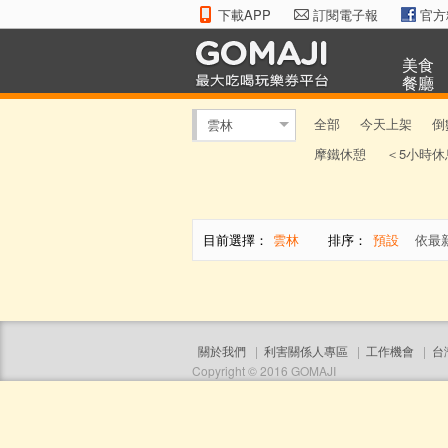
下載APP
訂閱電子報
官方
美食
餐廳
全部
今天上架
倒
雲林
摩鐵休憩
＜5小時休
目前選擇：
雲林
排序：
預設
依最
關於我們
|
利害關係人專區
|
工作機會
|
台
Copyright © 2016 GOMAJI