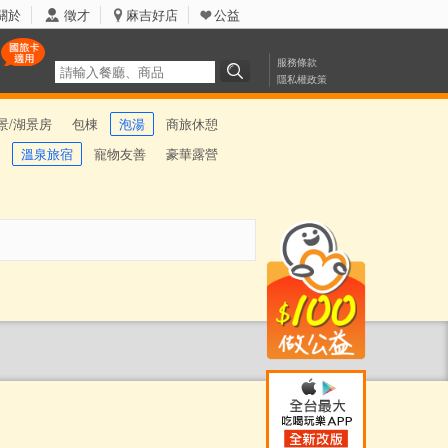
關於
徵才
麻吉好店
公益
服務條款
隱私權政策
景/湖景房
包棟
泡湯
商旅休憩
溫泉旅宿
寵物友善
豪華露營