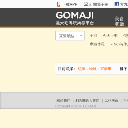
下載APP
訂閱電子報
官方
美食
餐廳
全部
今天上架
倒
宜蘭景點
摩鐵休憩
＜5小時休
目前選擇：
礁溪．頭城．宜蘭市
排序
關於我們
|
利害關係人專區
|
工作機會
|
台
Copyright © 2016 GOMAJI