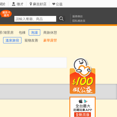
關於
徵才
麻吉好店
公益
服務條款
隱私權政策
景/湖景房
包棟
泡湯
商旅休憩
溫泉旅宿
寵物友善
豪華露營