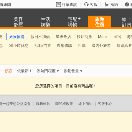
粉絲團
訂單查詢
客服
預約
美容
生活
宅配
旅遊
線上
舒壓
娛樂
購物
住宿
訂房
數
旅展搶購
假日不加價
星級飯店
飯店商旅
Motel
民宿
海
息
≥5小時休息
活動/門票
農場體驗
租車
國內外旅遊
旅遊紙券
：
預設
依最新
依熱門程度
依銷售量
您所選擇的項目，目前沒有商品喔！
灣一起夢想公益協會
|
服務條款
|
隱私權政策
|
線上預約
|
客服中心