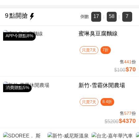
9
點開搶
17
58
7
倒數
:
:
蜜琳臭豆腐麵線
APP今贈點8%
7折
只賣7天
售
441
份
$70
$100
新竹-雪霸休閒農場
消費贈點5%
8.4折
只賣7天
售
577
份
$4370
$5200