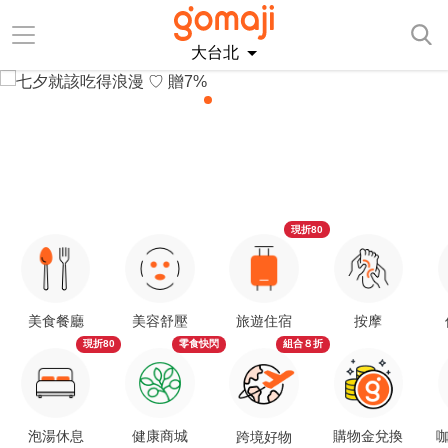
大台北
現折80
美食餐廳
美容舒壓
旅遊住宿
按摩
現折80
零食快閃
組合８折
泡湯休息
健康商城
購物金兌換
咖
跨境好物