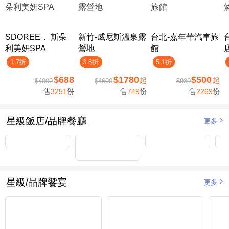
SDOREE． 斯朵
新竹-威尼斯溫泉露
台北-嘉年華汽車旅
利美妍SPA
營地
館
1.7折
3.8折
5.1折
$688
$1780
$500
起
起
$4000
$4600
$980
售
3251
份
售
749
份
售
2269
份
星級飯店/品牌餐廳
更多
星級/品牌饗宴
更多