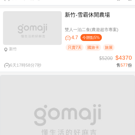
新竹-雪霸休閒農場
雙人一泊二食(農遊超市專案)
4.7
今贈點5%
只賣7天
國旅卡
旅展
新竹
$4370
$5200
6天17時58分6秒
售
577
份