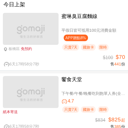
今日上架
蜜琳臭豆腐麵線
平假日皆可抵用100元消費金額
APP贈點8%
只賣7天
國旅卡
限時
板橋區
免預約
$70
$100
6天17時58分6秒
售
441
份
饗食天堂
下午餐/午餐/晚餐吃到飽單人券(全台分店可用)
4.7
只賣7天
國旅卡
限時
紙本寄送
$825
$834
起
6天17時58分6秒
售
385
份