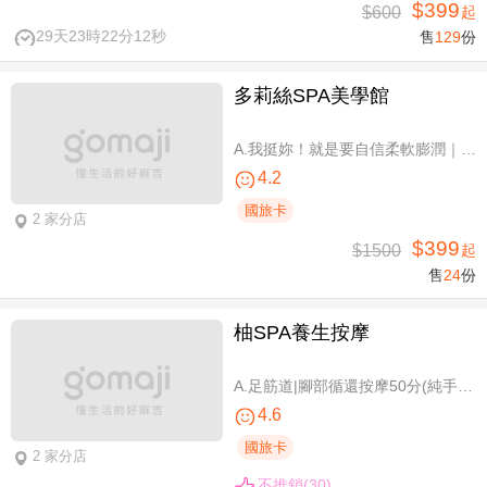
$399
$600
起
29天23時22分11秒
售
129
份
多莉絲SPA美學館
A.我挺妳！就是要自信柔軟膨潤｜美胸按摩全程35分(純手技) / B.《不限體驗單次券》我挺妳！就是要自信柔軟膨潤｜美胸按摩全程35分(純手技) / C.《不限體驗單次券》Plus升級：Chakra七脈輪精油-暨全身十四經絡舒壓60分(純手技) / D.《不限體驗單次券》燈泡美肌青春好氣色-高舒敏緊緻雙組合：鬆筋軟膜臉部課程共110分(純手技)
4.2
國旅卡
2 家分店
$399
$1500
起
售
24
份
柚SPA養生按摩
A.足筋道|腳部循還按摩50分(純手技40分) / B.五感按摩全身舒壓(指/油壓 二選一)70分(純手技70分) / C.深層暖筋|黑玉熱石全身舒壓70分(手技60分)
4.6
國旅卡
2 家分店
不推銷(30)