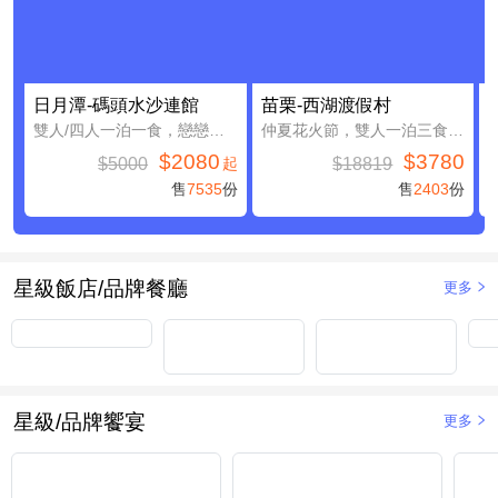
日月潭-碼頭水沙連館
苗栗-西湖渡假村
雙人/四人一泊一食，戀戀日月潭親子假期
仲夏花火節，雙人一泊三食，加贈4000元住宿抵用券(含早餐)
$2080
$3780
$5000
$18819
起
售
7535
份
售
2403
份
星級飯店/品牌餐廳
更多
星級/品牌饗宴
更多