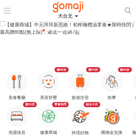
大台北
搶88折
搶93折
搶88折
美食餐廳
美容舒壓
旅遊住宿
按摩
搶93折
零食快閃
組合８折
泡湯休息
健康商城
購物金兌換
咖
跨境好物