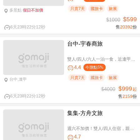
只賣7天
國旅卡
旅展
多景點
假日不加價
$599
$1000
6天23時22分11秒
售
20392
份
台中-宇春商旅
雙人/四人/六人一泊一食，近逢甲商圈親子假期
4.4
今贈點5%
只賣7天
國旅卡
旅展
台中,逢甲
$999
$4000
起
6天23時22分11秒
售
2159
份
集集-方舟文旅
週六不加價！雙人/四人住宿，親子假期
4.7