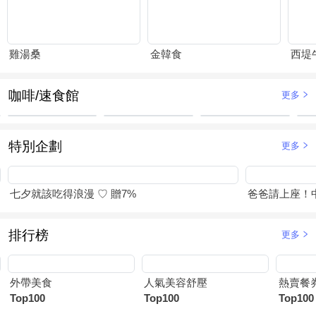
雞湯桑
金韓食
西堤
咖啡/速食館
更多
特別企劃
更多
七夕就該吃得浪漫 ♡ 贈7%
爸爸請上座！
排行榜
更多
外帶美食
人氣美容舒壓
熱賣餐
Top100
Top100
Top100