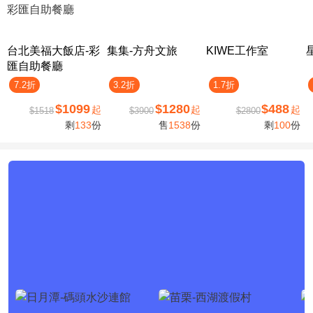
台北美福大飯店-彩
集集-方舟文旅
KIWE工作室
匯自助餐廳
7.2折
3.2折
1.7折
$1099
$1280
$488
起
起
起
$1518
$3900
$2800
剩
133
份
售
1538
份
剩
100
份