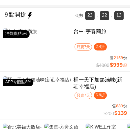
9
點開搶
23
22
12
倒數
:
:
台中-宇春商旅
消費贈點5%
2.4折
只賣7天
售
2159
份
$999
$4000
起
桶一天下加熱滷味(新
APP今贈點8%
莊幸福店)
6.9折
只賣7天
售
889
份
$139
$200