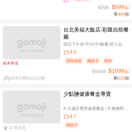
$599
$700
起
售
483
份
台北美福大飯店-彩匯自助餐
廳
假日下午茶/平日(午/晚餐)單人自助吃到飽券
4.5
限時搶購
國旅卡
限時
紙本寄送
$1099
$1518
起
29天23時22分11秒
剩
133
份
少點鹽健康餐盒專賣
A.大滿足雙拼健康餐盒 / B.雞胸即食包三入 / C.雞胸即食包超值組六入
4.7
國旅卡
11 家分店