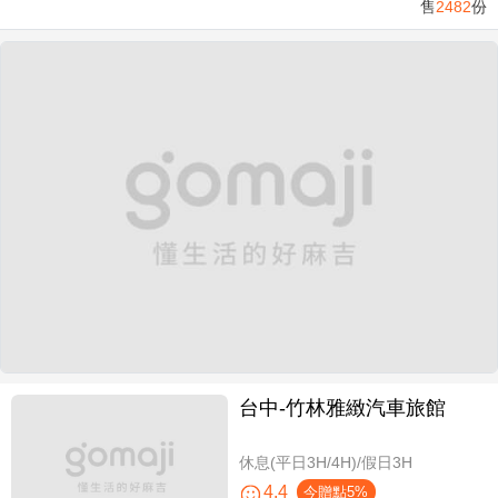
售
2482
份
台中-竹林雅緻汽車旅館
休息(平日3H/4H)/假日3H
4.4
今贈點5%