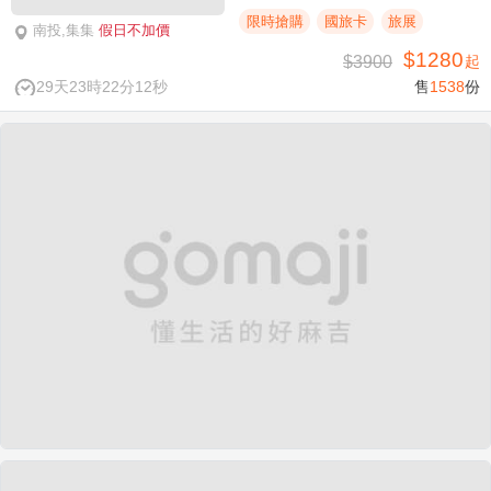
限時搶購
國旅卡
旅展
南投,集集
假日不加價
$1280
$3900
起
29天23時22分11秒
售
1538
份