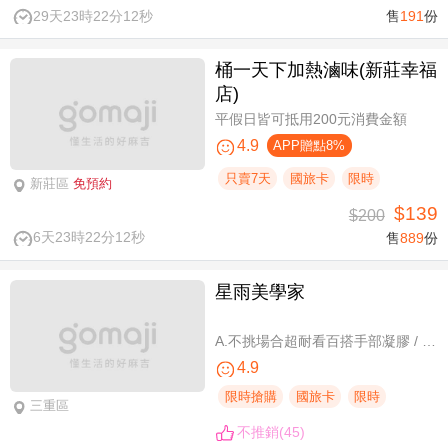
29天23時22分11秒
售
191
份
桶一天下加熱滷味(新莊幸福
店)
平假日皆可抵用200元消費金額
4.9
APP贈點8%
只賣7天
國旅卡
限時
新莊區
免預約
$139
$200
6天23時22分11秒
售
889
份
星雨美學家
A.不挑場合超耐看百搭手部凝膠 / B.經典私藏手部凝膠設計款 / C.讓指尖擦出高級感足部凝膠 / D.風靡小紅書足部凝膠設計款 / E.CUCCIO足深層去足繭保養 / F.自然輕盈無負擔-微妝3D 120根嫁接
4.9
限時搶購
國旅卡
限時
三重區
不推銷(45)