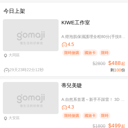
今日上架
KIWE工作室
A.燈泡肌保濕護理全程80分(手技80分) / B.薰衣草美白保濕護理 全程80分/ C.排痠精油全身循環按摩共60分(手技60分)/ D.《不限體驗單次券》黃金體態美型平衡(腰腹/臀腿)二選一 全程40分(手技40分)
4.5
限時搶購
國旅卡
限時
大同區
$488
$2800
起
29天23時22分11秒
剩
100
份
蒂兒美睫
A.自然系首選～新手不踩雷！ 3D 120根睫毛嫁接 / B.人氣熱銷款～回購率超高！新中式仙子款300根睫毛嫁接
4.3
限時搶購
國旅卡
限時
大安區
$499
$1800
起