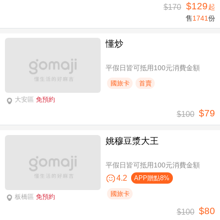
$129
$170
起
售
1741
份
懂炒
平假日皆可抵用100元消費金額
國旅卡
首賣
大安區
免預約
$79
$100
姚穆豆漿大王
平假日皆可抵用100元消費金額
4.2
APP贈點8%
國旅卡
板橋區
免預約
$80
$100