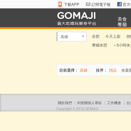
下載APP
訂閱電子報
官方
美食
餐廳
全部
今天上架
倒
高雄
摩鐵休憩
＜5小時休
目前選擇：
高雄
排序：
預設
依最
關於我們
|
利害關係人專區
|
工作機會
|
台
Copyright © 2016 GOMAJI