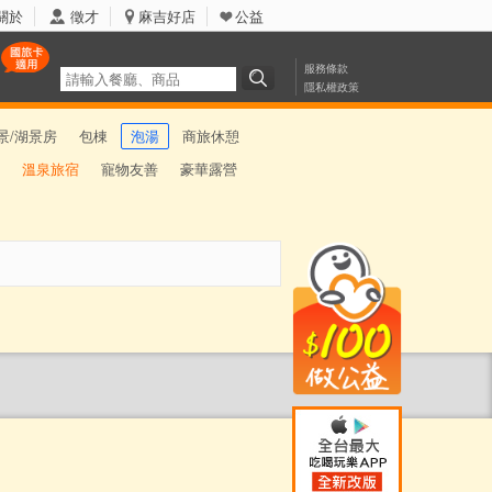
關於
徵才
麻吉好店
公益
服務條款
隱私權政策
景/湖景房
包棟
泡湯
商旅休憩
溫泉旅宿
寵物友善
豪華露營