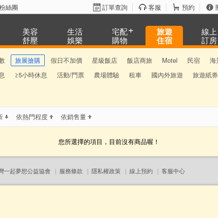
粉絲團
訂單查詢
客服
預約
美容
生活
宅配
旅遊
線上
舒壓
娛樂
購物
住宿
訂房
數
旅展搶購
假日不加價
星級飯店
飯店商旅
Motel
民宿
海
息
≥5小時休息
活動/門票
農場體驗
租車
國內外旅遊
旅遊紙券
新
依熱門程度
依銷售量
您所選擇的項目，目前沒有商品喔！
灣一起夢想公益協會
|
服務條款
|
隱私權政策
|
線上預約
|
客服中心