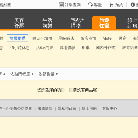
粉絲團
訂單查詢
客服
預約
美容
生活
宅配
旅遊
線上
舒壓
娛樂
購物
住宿
訂房
數
旅展搶購
假日不加價
星級飯店
飯店商旅
Motel
民宿
海
息
≥5小時休息
活動/門票
農場體驗
租車
國內外旅遊
旅遊紙券
新
依熱門程度
依銷售量
您所選擇的項目，目前沒有商品喔！
灣一起夢想公益協會
|
服務條款
|
隱私權政策
|
線上預約
|
客服中心