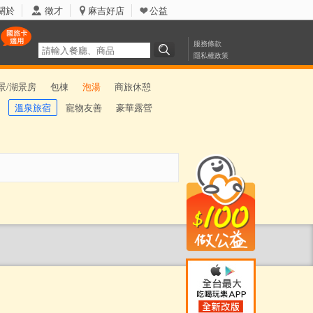
關於
徵才
麻吉好店
公益
服務條款
隱私權政策
景/湖景房
包棟
泡湯
商旅休憩
溫泉旅宿
寵物友善
豪華露營