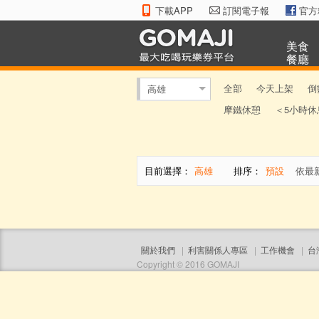
下載APP
訂閱電子報
官方
美食
餐廳
全部
今天上架
倒
高雄
摩鐵休憩
＜5小時休
目前選擇：
高雄
排序：
預設
依最
關於我們
|
利害關係人專區
|
工作機會
|
台
Copyright © 2016 GOMAJI