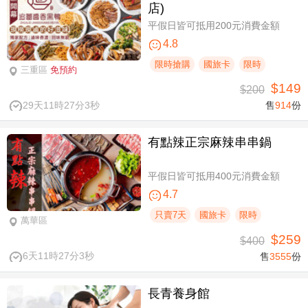
店)
平假日皆可抵用200元消費金額
4.8
限時搶購
國旅卡
限時
三重區
免預約
$149
$200
29天11時27分2秒
售
914
份
有點辣正宗麻辣串串鍋
平假日皆可抵用400元消費金額
4.7
只賣7天
國旅卡
限時
萬華區
$259
$400
6天11時27分2秒
售
3555
份
長青養身館