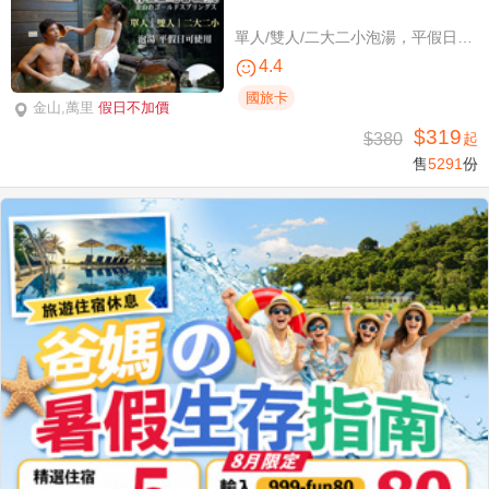
單人/雙人/二大二小泡湯，平假日可使用
4.4
國旅卡
金山,萬里
假日不加價
$319
$380
起
售
5291
份