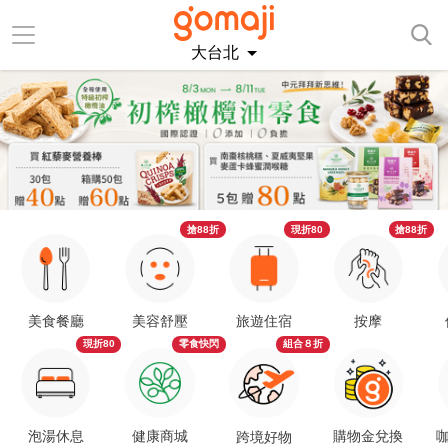
大台北
搶88折
現折80
搶88折
美食餐廳
美容舒壓
旅遊住宿
按摩
現折80
零食快閃
組合８折
泡湯休息
健康商城
購物金兌換
咖
跨境好物