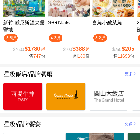
新竹-威尼斯溫泉露
S•G Nails
喜魚小酸菜魚
營地
3.8折
4.3折
8.2折
$1780
$388
$205
起
起
$4600
$900
$250
售
747
份
剩
180
份
售
11693
份
星級飯店/品牌餐廳
更多
星級/品牌饗宴
更多