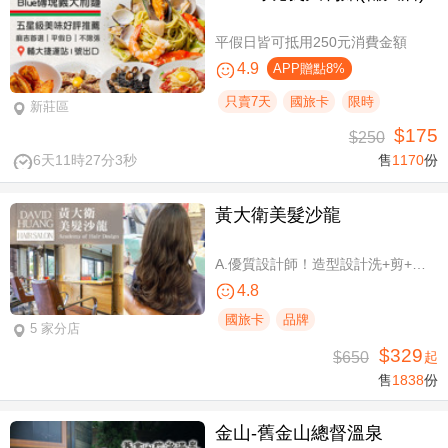
平假日皆可抵用250元消費金額
4.9
APP贈點8%
只賣7天
國旅卡
限時
新莊區
$175
$250
6天11時27分2秒
售
1170
份
黃大衛美髮沙龍
A.優質設計師！造型設計洗+剪+護 / B.簡單擁有亮麗秀髮！亮麗單色染/髮根補染 二選一(不限髮長) / C.讓你自信！質感造型設計燙髮(不限髮長) / D.好評推薦！ 資深優質設計師-質感造型設計燙髮(燙髮含剪髮)/亮麗單色染(不限髮長，十選一)
4.8
國旅卡
品牌
5 家分店
$329
$650
起
售
1838
份
金山-舊金山總督溫泉