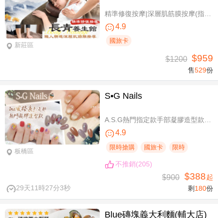
精準修復按摩|深層肌筋膜按摩(指壓/指油壓 二選一)+(滑罐/舒刮 二選一)全程75分(手技75分)
4.9
國旅卡
新莊區
$959
$1200
售
529
份
S•G Nails
A.S.G熱門指定款手部凝膠造型款110選1+輕保養(款式不定期更換，可換色) / B.約會過節好心情S.G 風格系-足部凝膠造型款110選1+輕保養(款式不定期更換，可換色) / C.簡簡單單好穿搭！手部凝膠上色+輕保養 / D.脫掉襪子不尷尬！足部凝膠上色+輕保養
4.9
限時搶購
國旅卡
限時
板橋區
不推銷(205)
$388
$900
起
29天11時27分2秒
剩
180
份
Blue磚塊義大利麵(輔大店)