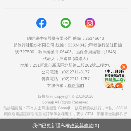
納維康生技股份有限公司 統編：25145643
一起旅行社股份有限公司 統編：53334842 (甲種旅行業註冊編
號:727500、執照編號:甲06403、品保會員編號:北1846)
代表人：吳進昌 (聯絡人)
地址：231新北市新店區北新路二段262號二樓之6
公司電話：(02)2711-8177
傳真電話：(02)2711-1757
客服信箱：
聯絡我們
版權所有 Copyright © 2010-2026
Gomaji All Rights Reserved.
防詐騙提醒：不肖人士可能假冒 Gomaji 、飯店餐廳或銀行，常以 +886 開
頭偽造電話謊稱取消重複訂單等各種理由，要求 ATM、網銀等金融操作皆
為詐騙，請直接掛斷！
我們已更新隱私權
政策與條款
[X]