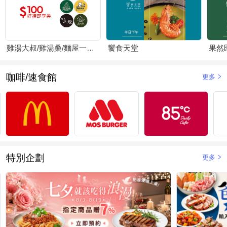
雞湯大叔/雞湯桑/麵屋一燈/賴山嶼
饗食天堂
果然
咖啡/速食館
更多
特別企劃
更多