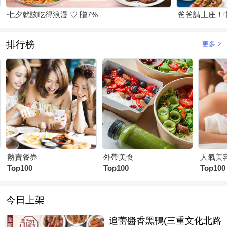
七夕就該吃得浪漫 ♡ 贈7%
爸爸請上座！
排行榜
更多
熱賣餐券
外帶美食
人氣美
Top100
Top100
Top100
今日上架
追蕾醬香黑鴨(三重文化北路