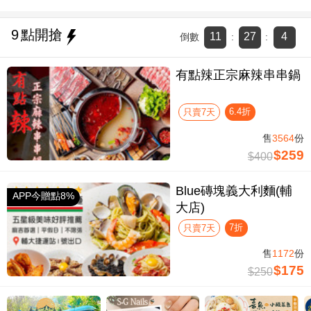
9
點開搶
11
27
3
倒數
:
:
有點辣正宗麻辣串串鍋
6.4折
只賣7天
售
3564
份
$259
$400
Blue磚塊義大利麵(輔
APP今贈點8%
大店)
7折
只賣7天
售
1172
份
$175
$250