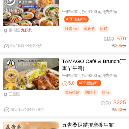
平假日皆可抵用100元消費金額
APP贈點8%
只賣7天
國旅卡
限時
板橋區
免預約
$70
$100
6天15時34分27秒
售
305
份
TAMAGO Café & Brunch(三
重早午餐)
平假日皆可抵用300元消費金額
5.0
APP贈點8%
限時搶購
國旅卡
限時
三重區
$225
$300
29天15時34分27秒
售
560
份
五告桑足體按摩養生館