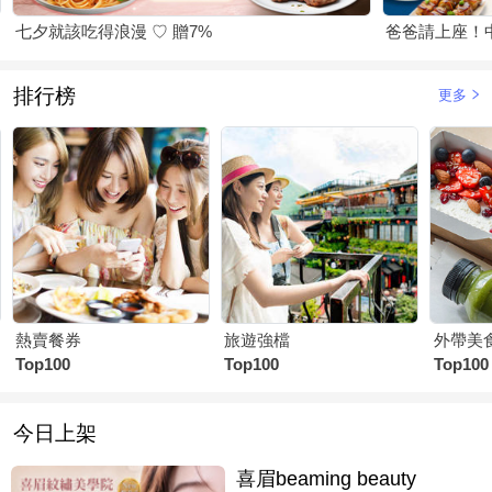
七夕就該吃得浪漫 ♡ 贈7%
爸爸請上座！
排行榜
更多
熱賣餐券
旅遊強檔
外帶美
Top100
Top100
Top100
今日上架
喜眉beaming beauty