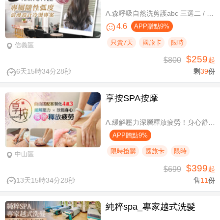
A.森呼吸自然洗剪護abc 三選二 / B.潮流實色質感染髮專案(不限髮長) / C.專屬隨性弧度 浪漫設計冷燙專案(不限髮長，含剪髮)
4.6
APP贈點9%
只賣7天
國旅卡
限時
信義區
$259
$800
起
6天15時34分27秒
剩
39
份
享按SPA按摩
A.緩解壓力深層釋放疲勞！身心舒壓SPA60分(純手技) / B.緩解壓力 × 放鬆身心 × 深層釋放疲勞！讓身體與情緒同步放鬆全程90分身心舒壓(純手技) / C.打造最適合自己的放鬆！自由搭配客製化四選三舒壓全程90分(手技90分) / D.忙碌也能快速充電！客製化四選一舒壓30分(手技30分)
APP贈點9%
限時搶購
國旅卡
限時
中山區
$399
$699
起
13天15時34分27秒
售
11
份
純粹spa_專家越式洗髮