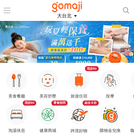
大台北
現折80
美食餐廳
美容舒壓
旅遊住宿
按摩
現折80
零食快閃
組合８折
泡湯休息
健康商城
購物金兌換
咖
跨境好物