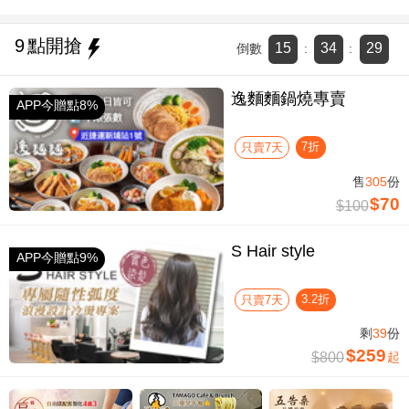
9
點開搶
15
34
28
倒數
:
:
逸麵麵鍋燒專賣
APP今贈點8%
7折
只賣7天
售
305
份
$70
$100
S Hair style
APP今贈點9%
3.2折
只賣7天
剩
39
份
$259
$800
起