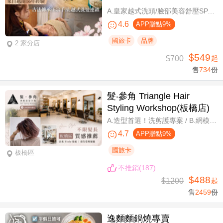
A.皇家越式洗頭/臉部美容舒壓SPA/舒壓採耳SPA 三選一40分(手技40分) / B.越式經典足底深層保養+去足繭+精油按摩 / C.越式純粹經典套餐(臉部美容舒壓SPA/舒壓採耳SPA二選一)全程80分(手技80分) / D.越式皇家古法按摩|全身越式精油舒壓/越式古法指壓 任選全程60分(手技60分)
4.6
APP贈點9%
國旅卡
品牌
2 家分店
$549
$700
起
售
734
份
髮‧參角 Triangle Hair
Styling Workshop(板橋店)
A.造型首選！洗剪護專案 / B.網模超質感！日系Fiole染護專案(不分長短，過腰另計) / C.簡單又有型！日系資生堂剪燙護專案(不限髮長) / D.回頭率滿分！Napla娜普菈溫塑剪燙護專案
4.7
APP贈點9%
國旅卡
板橋區
不推銷(187)
$488
$1200
起
售
2459
份
逸麵麵鍋燒專賣