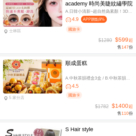
academy 時尚美睫紋繡學院
A.日韓小清新~超自然偽素顏！3D 120~150根睫毛嫁接套餐/B.迷人可愛~輕盈氣墊濃密感！3D Y型毛250根/6D雲朵輕盈氣墊睫毛350根嫁接 二選一/C.絕美驚嘆！迷人夢幻美人魚睫毛！超濃密輕柔6D 450~500根睫毛嫁接套餐/D.歐美混血風格！超濃密深邃睫毛6D 600根睫毛嫁接套餐/E.泰式輕感設計～異國混血感超迷人！6D 輕泰式不限根數睫毛嫁接套餐/F.八大效果美肌精緻保養全程90分
4.9
APP贈點9%
國旅卡
士林區
$599
$1280
起
售
147
份
順成蛋糕
A.中秋茶韻禮盒3盒 / B.中秋茶韻禮盒6盒
4.5
國旅卡
5 家分店
$1400
$1782
起
售
110
份
S Hair style