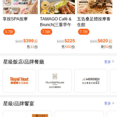
享按SPA按摩
TAMAGO Café &
五告桑足體按摩養
Brunch(三重早午
生館
餐)
5.7折
7.5折
7.7折
$399
$225
$620
起
起
$699
$300
$800
售
11
份
售
560
份
剩
50
份
星級飯店/品牌餐廳
更多
星級/品牌饗宴
更多