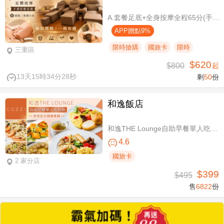
A.套餐足底+全身按摩全程65分(手技60分) / B.套餐足底+全身按摩全程95分(手技90分)
APP贈點9%
限時搶購
國旅卡
限時
三重區
$620
$800
起
13天15時34分27秒
剩
50
份
和逸飯店
和逸THE Lounge自助早餐單人吃到飽
4.6
國旅卡
2 家分店
$399
$495
售
6822
份