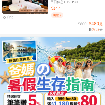
平日休息1H/2H/3H
4.4
國旅卡
台北
$480
$800
起
售
3782
份