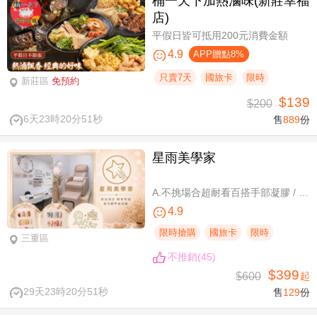
桶一天下加熱滷味(新莊幸福
店)
平假日皆可抵用200元消費金額
4.9
APP贈點8%
只賣7天
國旅卡
限時
新莊區
免預約
$139
$200
6天23時20分50秒
售
889
份
星雨美學家
A.不挑場合超耐看百搭手部凝膠 / B.經典私藏手部凝膠設計款 / C.讓指尖擦出高級感足部凝膠 / D.風靡小紅書足部凝膠設計款 / E.CUCCIO足深層去足繭保養 / F.自然輕盈無負擔-微妝3D 120根嫁接
4.9
限時搶購
國旅卡
限時
三重區
不推銷(45)
$399
$600
起
29天23時20分50秒
售
129
份