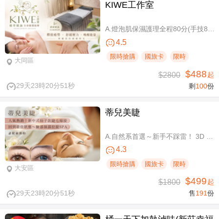
KIWE工作室
A.燈泡肌保濕護理全程80分(手技80分) / B.薰衣草美白保濕護理 全程80分/ C.排痠精油全身循環按摩共60分(手技60分)/ D.《不限體驗單次券》黃金體態美型平衡(腰腹/臀腿)二選一 全程40分(手技40分)
4.5
限時搶購
國旅卡
限時
大同區
$488
$2800
起
29天23時20分50秒
剩
100
份
蒂兒美睫
A.自然系首選～新手不踩雷！ 3D 120根睫毛嫁接 / B.人氣熱銷款～回購率超高！新中式仙子款300根睫毛嫁接
4.3
限時搶購
國旅卡
限時
大安區
$499
$1800
起
29天23時20分50秒
售
191
份