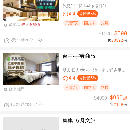
休息(平日3H/4H)/假日3H
4.4
今贈點5%
只賣7天
國旅卡
旅展
多景點
假日不加價
$599
$1000
6天23時20分50秒
售
20392
份
台中-宇春商旅
雙人/四人/六人一泊一食，近逢甲商圈親子假期
4.4
今贈點5%
只賣7天
國旅卡
旅展
台中,逢甲
$999
$4000
起
6天23時20分50秒
售
2159
份
集集-方舟文旅