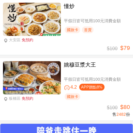
懂炒
平假日皆可抵用100元消費金額
國旅卡
首賣
大安區
免預約
$79
$100
姚穆豆漿大王
平假日皆可抵用100元消費金額
4.2
APP贈點8%
國旅卡
板橋區
免預約
$80
$100
售
2482
份