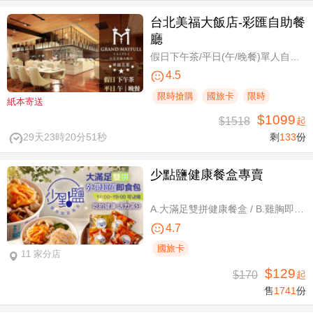
台北美福大飯店-彩匯自助餐
廳
假日下午茶/平日(午/晚餐)單人自助吃到飽券
4.5
限時搶購
國旅卡
限時
紙本寄送
$1099
$1518
起
29天23時20分50秒
剩
133
份
少點鹽健康餐盒專賣
A.大滿足雙拼健康餐盒 / B.雞胸即食包三入 / C.雞胸即食包超值組六入
4.7
國旅卡
11 家分店
$129
$170
起
售
1741
份