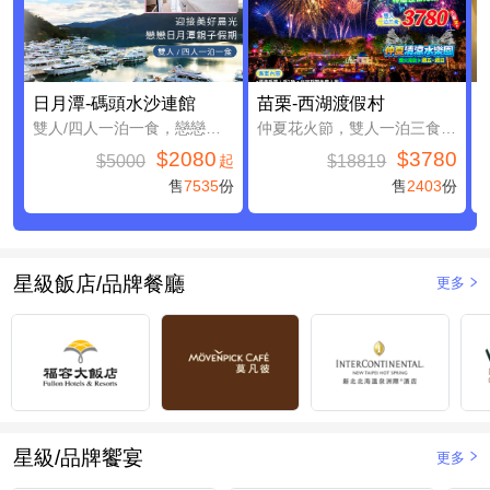
日月潭-碼頭水沙連館
苗栗-西湖渡假村
雙人/四人一泊一食，戀戀日月潭親子假期
仲夏花火節，雙人一泊三食，加贈4000元住宿抵用券(含早餐)
$2080
$3780
$5000
$18819
起
售
7535
份
售
2403
份
星級飯店/品牌餐廳
更多
星級/品牌饗宴
更多