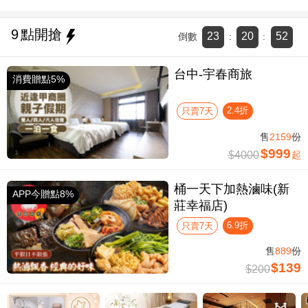
9
點開搶
23
20
51
倒數
:
:
台中-宇春商旅
消費贈點5%
2.4折
只賣7天
售
2159
份
$999
$4000
起
桶一天下加熱滷味(新
APP今贈點8%
莊幸福店)
6.9折
只賣7天
售
889
份
$139
$200