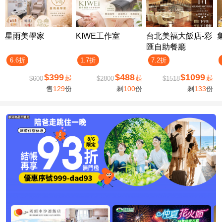
星雨美學家
KIWE工作室
台北美福大飯店-彩
匯自助餐廳
6.6折
1.7折
7.2折
$399
$488
$1099
起
起
起
$600
$2800
$1518
售
129
份
剩
100
份
剩
133
份