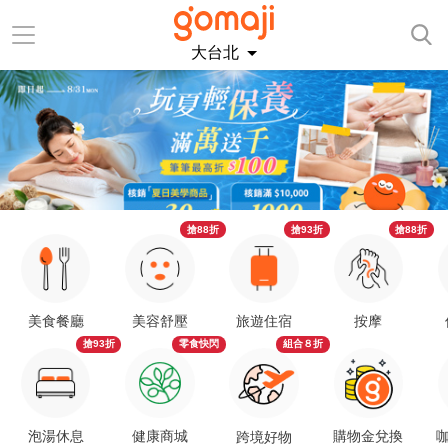
大台北
搶88折
搶93折
搶88折
美食餐廳
美容舒壓
旅遊住宿
按摩
搶93折
零食快閃
組合８折
泡湯休息
健康商城
購物金兌換
咖
跨境好物