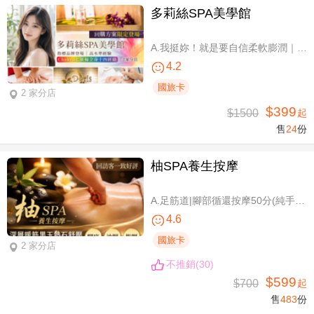
多莉絲SPA美學館
A.我挺妳！就是要自信柔軟膨潤｜美胸按摩全程35分(純手技) / B.《不限體驗單次券》我挺妳！就是要自信柔軟膨潤｜美胸按摩全程35分(純手技) / C.《不限體驗單次券》Plus升級：Chakra七脈輪精油-暨全身十四經絡舒壓60分(純手技) / D.《不限體驗單次券》燈泡美肌青春好氣色-高舒敏緊緻雙組合：鬆筋軟膜臉部課程共110分(純手技)
4.2
國旅卡
2 家分店
$399
$1500
起
售
24
份
柚SPA養生按摩
A.足筋道|腳部循還按摩50分(純手技40分) / B.五感按摩全身舒壓(指/油壓 二選一)70分(純手技70分) / C.深層暖筋|黑玉熱石全身舒壓70分(手技60分)
4.6
國旅卡
2 家分店
不推銷(30)
$599
$700
起
售
483
份