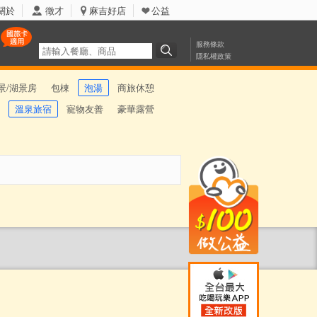
關於
徵才
麻吉好店
公益
服務條款
隱私權政策
景/湖景房
包棟
泡湯
商旅休憩
溫泉旅宿
寵物友善
豪華露營