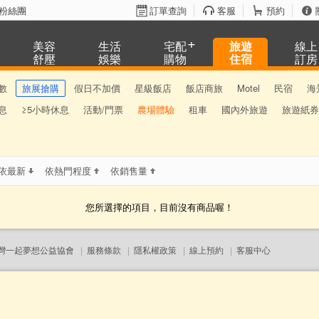
粉絲團
訂單查詢
客服
預約
美容
生活
宅配
旅遊
線上
舒壓
娛樂
購物
住宿
訂房
數
旅展搶購
假日不加價
星級飯店
飯店商旅
Motel
民宿
海
息
≥5小時休息
活動/門票
農場體驗
租車
國內外旅遊
旅遊紙券
依最新
依熱門程度
依銷售量
您所選擇的項目，目前沒有商品喔！
灣一起夢想公益協會
|
服務條款
|
隱私權政策
|
線上預約
|
客服中心