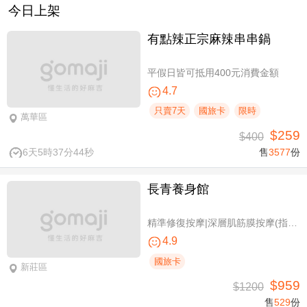
今日上架
有點辣正宗麻辣串串鍋
平假日皆可抵用400元消費金額
4.7
只賣7天
國旅卡
限時
萬華區
$259
$400
6天5時37分43秒
售
3577
份
長青養身館
精準修復按摩|深層肌筋膜按摩(指壓/指油壓 二選一)+(滑罐/舒刮 二選一)全程75分(手技75分)
4.9
國旅卡
新莊區
$959
$1200
售
529
份