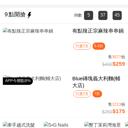
9
點開搶
5
37
44
倒數
:
:
有點辣正宗麻辣串串鍋
6.4折
只賣7天
售
3577
份
$259
$400
Blue磚塊義大利麵(輔
APP今贈點8%
大店)
7折
只賣7天
售
1213
份
$175
$250