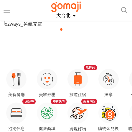
大台北
現折80
美食餐廳
美容舒壓
旅遊住宿
按摩
現折80
零食快閃
組合８折
泡湯休息
健康商城
購物金兌換
咖
跨境好物