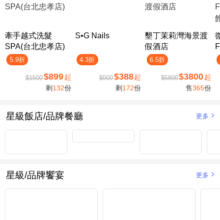
牽手越式洗髮
S•G Nails
墾丁茉莉灣海景渡
SPA(台北忠孝店)
假酒店
F
5.9折
4.3折
6.5折
$899
$388
$3800
起
起
起
$1500
$900
$5800
剩
132
份
剩
172
份
售
365
份
星級飯店/品牌餐廳
更多
星級/品牌饗宴
更多