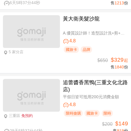
6天5時37分43秒
售
1213
份
黃大衛美髮沙龍
A.優質設計師！造型設計洗+剪+護 / B.簡單擁有亮麗秀髮！亮麗單色染/髮根補染 二選一(不限髮長) / C.讓你自信！質感造型設計燙髮(不限髮長) / D.好評推薦！ 資深優質設計師-質感造型設計燙髮(燙髮含剪髮)/亮麗單色染(不限髮長，十選一)
4.8
國旅卡
品牌
5 家分店
$329
$650
起
售
1840
份
追蕾醬香黑鴨(三重文化北路
店)
平假日皆可抵用200元消費金額
4.8
限時搶購
國旅卡
限時
三重區
免預約
$149
$200
29天5時37分43秒
售
919
份