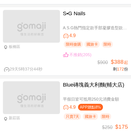
S•G Nails
A.S.G熱門指定款手部凝膠造型款110選1+輕保養(款式不定期更換，可換色) / B.約會過節好心情S.G 風格系-足部凝膠造型款110選1+輕保養(款式不定期更換，可換色) / C.簡簡單單好穿搭！手部凝膠上色+輕保養 / D.脫掉襪子不尷尬！足部凝膠上色+輕保養
4.9
限時搶購
國旅卡
限時
板橋區
不推銷(205)
$388
$900
起
29天5時37分43秒
剩
172
份
Blue磚塊義大利麵(輔大店)
平假日皆可抵用250元消費金額
4.9
APP贈點8%
只賣7天
國旅卡
限時
新莊區
$175
$250