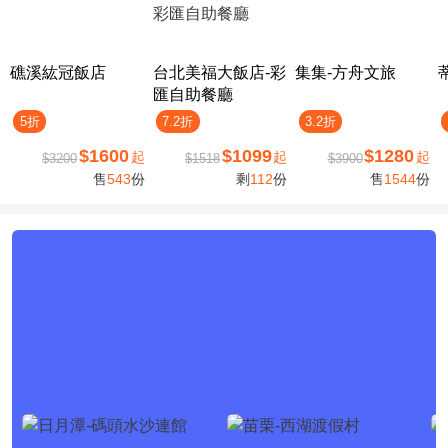
礁溪紘冠飯店
台北美福大飯店-彩
集集-方舟文旅
匯自助餐廳
5折
7.2折
3.2折
$1600
$1099
$1280
起
起
起
$3200
$1518
$3900
售
543
份
剩
112
份
售
1544
份