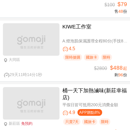
$79
$100
售
48
份
KIWE工作室
A.燈泡肌保濕護理全程80分(手技80分) / B.薰衣草美白保濕護理 全程80分/ C.排痠精油全身循環按摩共60分(手技60分)/ D.《不限體驗單次券》黃金體態美型平衡(腰腹/臀腿)二選一 全程40分(手技40分)
4.5
限時搶購
國旅卡
限時
大同區
$488
$2800
起
29天11時14分0秒
剩
96
份
桶一天下加熱滷味(新莊幸福
店)
平假日皆可抵用200元消費金額
4.9
APP贈點8%
只賣7天
國旅卡
限時
新莊區
免預約