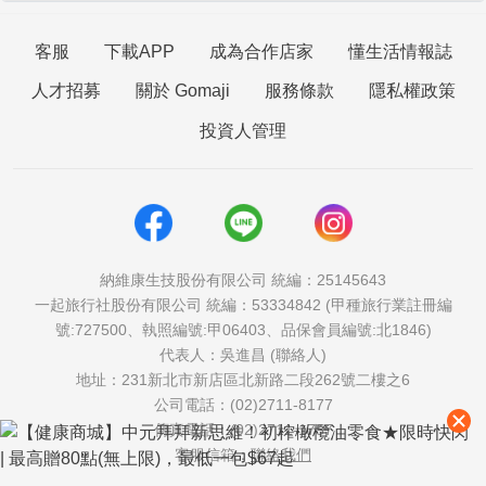
客服
下載APP
成為合作店家
懂生活情報誌
人才招募
關於 Gomaji
服務條款
隱私權政策
投資人管理
納維康生技股份有限公司 統編：25145643
一起旅行社股份有限公司 統編：53334842 (甲種旅行業註冊編
號:727500、執照編號:甲06403、品保會員編號:北1846)
代表人：吳進昌 (聯絡人)
地址：231新北市新店區北新路二段262號二樓之6
公司電話：(02)2711-8177
傳真電話：(02)2711-1757
客服信箱：
聯絡我們