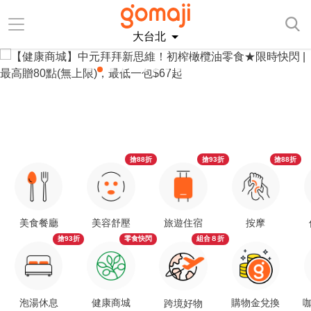
大台北
搶88折
搶93折
搶88折
美食餐廳
美容舒壓
旅遊住宿
按摩
搶93折
零食快閃
組合８折
泡湯休息
健康商城
購物金兌換
咖
跨境好物