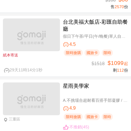
$100
售
2570
份
台北美福大飯店-彩匯自助餐
廳
假日下午茶/平日(午/晚餐)單人自助吃到飽券
4.5
限時搶購
國旅卡
限時
紙本寄送
$1099
$1518
起
29天11時14分0秒
剩
112
份
星雨美學家
A.不挑場合超耐看百搭手部凝膠 / B.經典私藏手部凝膠設計款 / C.讓指尖擦出高級感足部凝膠 / D.風靡小紅書足部凝膠設計款 / E.CUCCIO足深層去足繭保養 / F.自然輕盈無負擔-微妝3D 120根嫁接
4.9
限時搶購
國旅卡
限時
三重區
不推銷(45)