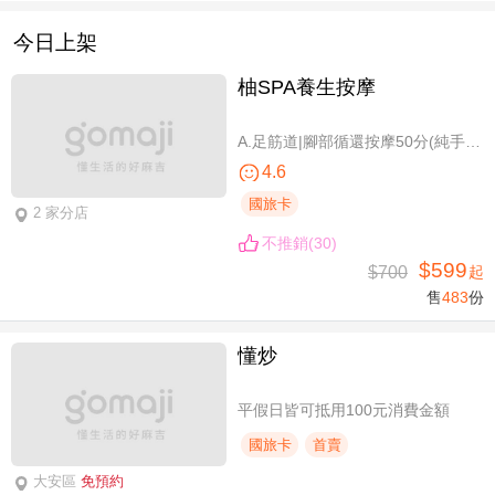
今日上架
柚SPA養生按摩
A.足筋道|腳部循還按摩50分(純手技40分) / B.五感按摩全身舒壓(指/油壓 二選一)70分(純手技70分) / C.深層暖筋|黑玉熱石全身舒壓70分(手技60分)
4.6
國旅卡
2 家分店
不推銷(30)
$599
$700
起
售
483
份
懂炒
平假日皆可抵用100元消費金額
國旅卡
首賣
大安區
免預約