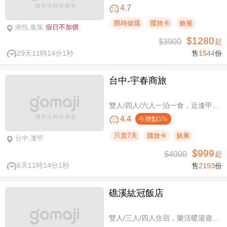
4.7
限時搶購
國旅卡
旅展
南投,集集
假日不加價
$1280
$3900
起
29天11時14分0秒
售
1544
份
台中-宇春商旅
雙人/四人/六人一泊一食，近逢甲商圈親子假期
4.4
今贈點5%
只賣7天
國旅卡
旅展
台中,逢甲
$999
$4000
起
6天11時14分0秒
售
2193
份
礁溪紘冠飯店
雙人/三人/四人住宿，樂活暖湯遊專案