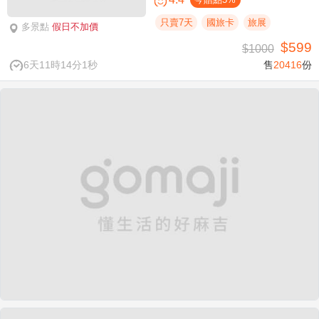
只賣7天
國旅卡
旅展
多景點
假日不加價
$599
$1000
6天11時14分0秒
售
20416
份