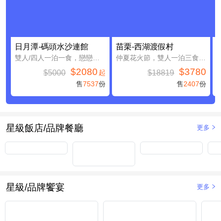
日月潭-碼頭水沙連館
苗栗-西湖渡假村
雙人/四人一泊一食，戀戀日月潭親子假期
仲夏花火節，雙人一泊三食，加贈4000元住宿抵用券(含早餐)
$2080
$3780
$5000
$18819
起
售
7537
份
售
2407
份
星級飯店/品牌餐廳
更多
星級/品牌饗宴
更多