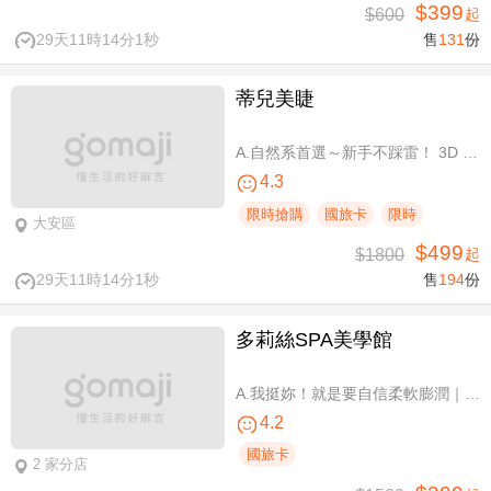
$399
$600
起
29天11時14分0秒
售
131
份
蒂兒美睫
A.自然系首選～新手不踩雷！ 3D 120根睫毛嫁接 / B.人氣熱銷款～回購率超高！新中式仙子款300根睫毛嫁接
4.3
限時搶購
國旅卡
限時
大安區
$499
$1800
起
29天11時14分0秒
售
194
份
多莉絲SPA美學館
A.我挺妳！就是要自信柔軟膨潤｜美胸按摩全程35分(純手技) / B.《不限體驗單次券》我挺妳！就是要自信柔軟膨潤｜美胸按摩全程35分(純手技) / C.《不限體驗單次券》Plus升級：Chakra七脈輪精油-暨全身十四經絡舒壓60分(純手技) / D.《不限體驗單次券》燈泡美肌青春好氣色-高舒敏緊緻雙組合：鬆筋軟膜臉部課程共110分(純手技)
4.2
國旅卡
2 家分店