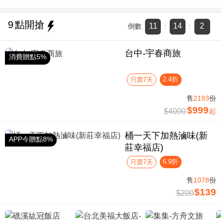
9
點開搶
11
14
1
倒數
:
:
台中-宇春商旅
消費贈點5%
2.4折
只賣7天
售
2193
份
$999
$4000
起
桶一天下加熱滷味(新
APP今贈點8%
莊幸福店)
6.9折
只賣7天
售
1078
份
$139
$200