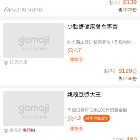
$139
$200
6天11時14分0秒
售
1078
份
少點鹽健康餐盒專賣
A.大滿足雙拼健康餐盒 / B.雞胸即食包三入 / C.雞胸即食包超值組六入
4.7
國旅卡
11 家分店
$129
$170
起
售
1766
份
姚穆豆漿大王
平假日皆可抵用100元消費金額
4.2
APP贈點8%
國旅卡
板橋區
免預約
$80