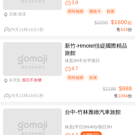
3.9
限時搶購
國旅卡
旅展
宜蘭,礁溪
$1600
$3200
起
29天11時14分0秒
售
543
份
新竹-Hmotel佳緹國際精品
旅館
休息3H不分平假日
4.7
限時搶購
旅展
多景點
假日不加價
$888
$1188
29天11時14分0秒
售
1094
份
台中-竹林雅緻汽車旅館
休息(平日3H/4H)/假日3H
4.4
今贈點5%