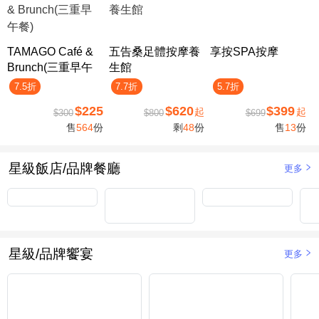
TAMAGO Café &
五告桑足體按摩養
享按SPA按摩
Brunch(三重早午
生館
餐)
7.5折
7.7折
5.7折
$225
$620
$399
起
起
$300
$800
$699
售
564
份
剩
48
份
售
13
份
星級飯店/品牌餐廳
更多
星級/品牌饗宴
更多