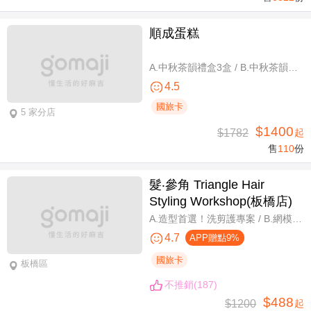
順成蛋糕
A.中秋茶韻禮盒3盒 / B.中秋茶韻禮盒6盒
4.5
國旅卡
5 家分店
$1400
$1782
起
售
110
份
髮‧參角 Triangle Hair
Styling Workshop(板橋店)
A.造型首選！洗剪護專案 / B.網模超質感！日系Fiole染護專案(不分長短，過腰另計) / C.簡單又有型！日系資生堂剪燙護專案(不限髮長) / D.回頭率滿分！Napla娜普菈溫塑剪燙護專案
4.7
APP贈點9%
國旅卡
板橋區
不推銷(187)
$488
$1200
起