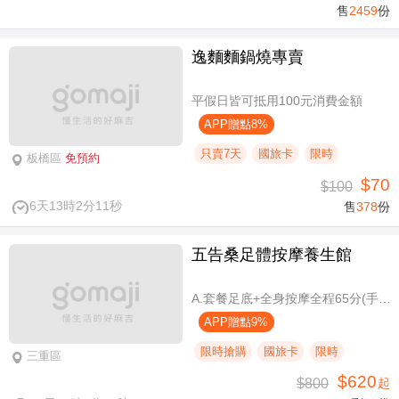
售
2459
份
逸麵麵鍋燒專賣
平假日皆可抵用100元消費金額
APP贈點8%
只賣7天
國旅卡
限時
板橋區
免預約
$70
$100
6天13時2分10秒
售
378
份
五告桑足體按摩養生館
A.套餐足底+全身按摩全程65分(手技60分) / B.套餐足底+全身按摩全程95分(手技90分)
APP贈點9%
限時搶購
國旅卡
限時
三重區
$620
$800
起