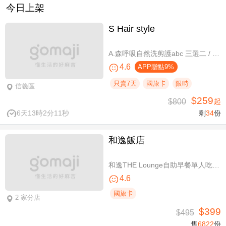
今日上架
S Hair style
A.森呼吸自然洗剪護abc 三選二 / B.潮流實色質感染髮專案(不限髮長) / C.專屬隨性弧度 浪漫設計冷燙專案(不限髮長，含剪髮)
4.6
APP贈點9%
只賣7天
國旅卡
限時
信義區
$259
$800
起
6天13時2分10秒
剩
34
份
和逸飯店
和逸THE Lounge自助早餐單人吃到飽
4.6
國旅卡
2 家分店
$399
$495
售
6822
份