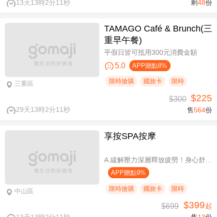
13天13時2分10秒
剩
48
份
TAMAGO Café & Brunch(三
重早午餐)
平假日皆可抵用300元消費金額
5.0
APP贈點8%
限時搶購
國旅卡
限時
三重區
$225
$300
29天13時2分10秒
售
564
份
享按SPA按摩
A.緩解壓力深層釋放疲勞！身心舒壓SPA60分(純手技) / B.緩解壓力 × 放鬆身心 × 深層釋放疲勞！讓身體與情緒同步放鬆全程90分身心舒壓(純手技) / C.打造最適合自己的放鬆！自由搭配客製化四選三舒壓全程90分(手技90分) / D.忙碌也能快速充電！客製化四選一舒壓30分(手技30分)
APP贈點9%
限時搶購
國旅卡
限時
中山區
$399
$699
起
13天13時2分10秒