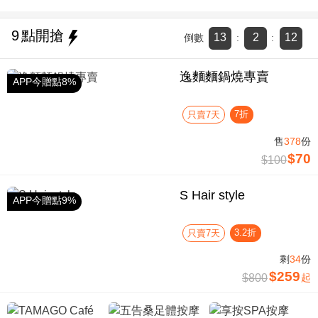
9
點開搶
13
2
11
倒數
:
:
逸麵麵鍋燒專賣
APP今贈點8%
7折
只賣7天
售
378
份
$70
$100
S Hair style
APP今贈點9%
3.2折
只賣7天
剩
34
份
$259
$800
起