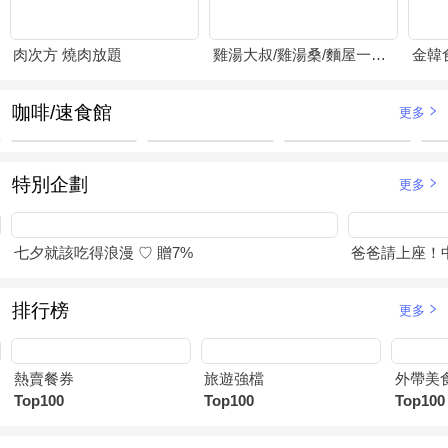
肉次方 燒肉放題
雞湯大叔/雞湯桑/麵屋一燈/賴山嶼
金韓
咖啡/速食館
更多
特別企劃
更多
七夕就該吃得浪漫 ♡ 贈7%
爸爸請上座！
排行榜
更多
熱賣餐券
旅遊強檔
外帶美
Top100
Top100
Top100