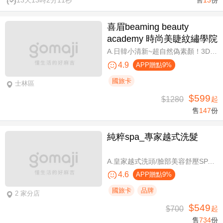
售
13
份
喜眉beaming beauty
academy 時尚美睫紋繡學院
A.日韓小清新~超自然偽素顏！3D 120~150根睫毛嫁接套餐/B.迷人可愛~輕盈氣墊濃密感！3D Y型毛250根/6D雲朵輕盈氣墊睫毛350根嫁接 二選一/C.絕美驚嘆！迷人夢幻美人魚睫毛！超濃密輕柔6D 450~500根睫毛嫁接套餐/D.歐美混血風格！超濃密深邃睫毛6D 600根睫毛嫁接套餐/E.泰式輕感設計～異國混血感超迷人！6D 輕泰式不限根數睫毛嫁接套餐/F.八大效果美肌精緻保養全程90分
4.9
APP贈點9%
國旅卡
士林區
$599
$1280
起
售
147
份
純粹spa_專家越式洗髮
A.皇家越式洗頭/臉部美容舒壓SPA/舒壓採耳SPA 三選一40分(手技40分) / B.越式經典足底深層保養+去足繭+精油按摩 / C.越式純粹經典套餐(臉部美容舒壓SPA/舒壓採耳SPA二選一)全程80分(手技80分) / D.越式皇家古法按摩|全身越式精油舒壓/越式古法指壓 任選全程60分(手技60分)
4.6
APP贈點9%
國旅卡
品牌
2 家分店
$549
$700
起
售
734
份