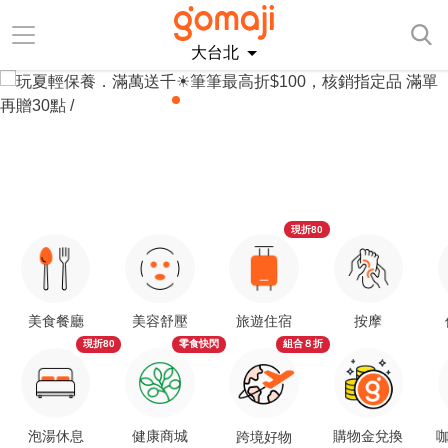
大台北
現折80
美食餐廳
美容舒壓
旅遊住宿
按摩
現折80
零食快閃
組合８折
泡湯休息
健康商城
購物金兌換
咖
跨境好物