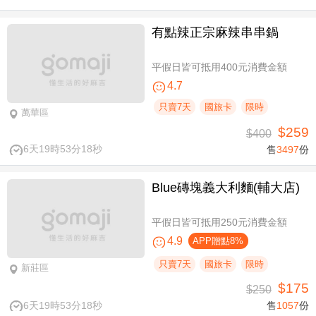
有點辣正宗麻辣串串鍋
平假日皆可抵用400元消費金額
4.7
只賣7天
國旅卡
限時
萬華區
$259
$400
6天19時53分18秒
售
3497
份
Blue磚塊義大利麵(輔大店)
平假日皆可抵用250元消費金額
4.9
APP贈點8%
只賣7天
國旅卡
限時
新莊區
$175
$250
6天19時53分18秒
售
1057
份