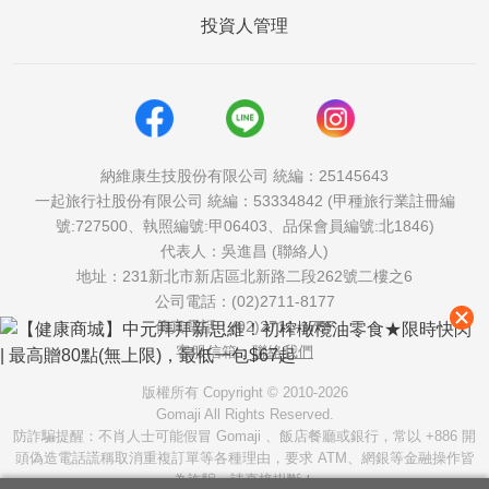
投資人管理
納維康生技股份有限公司 統編：25145643
一起旅行社股份有限公司 統編：53334842 (甲種旅行業註冊編
號:727500、執照編號:甲06403、品保會員編號:北1846)
代表人：吳進昌 (聯絡人)
地址：231新北市新店區北新路二段262號二樓之6
公司電話：(02)2711-8177
傳真電話：(02)2711-1757
客服信箱：
聯絡我們
版權所有 Copyright © 2010-2026
Gomaji All Rights Reserved.
防詐騙提醒：不肖人士可能假冒 Gomaji 、飯店餐廳或銀行，常以 +886 開
頭偽造電話謊稱取消重複訂單等各種理由，要求 ATM、網銀等金融操作皆
為詐騙，請直接掛斷！