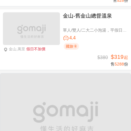
售
528
份
金山-舊金山總督溫泉
單人/雙人/二大二小泡湯，平假日可使用
4.4
國旅卡
金山,萬里
假日不加價
$319
$380
起
售
5288
份