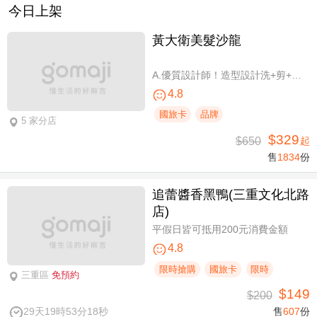
今日上架
黃大衛美髮沙龍
A.優質設計師！造型設計洗+剪+護 / B.簡單擁有亮麗秀髮！亮麗單色染/髮根補染 二選一(不限髮長) / C.讓你自信！質感造型設計燙髮(不限髮長) / D.好評推薦！ 資深優質設計師-質感造型設計燙髮(燙髮含剪髮)/亮麗單色染(不限髮長，十選一)
4.8
國旅卡
品牌
5 家分店
$329
$650
起
售
1834
份
追蕾醬香黑鴨(三重文化北路
店)
平假日皆可抵用200元消費金額
4.8
限時搶購
國旅卡
限時
三重區
免預約
$149
$200
29天19時53分18秒
售
607
份