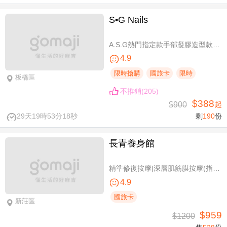
S•G Nails
A.S.G熱門指定款手部凝膠造型款110選1+輕保養(款式不定期更換，可換色) / B.約會過節好心情S.G 風格系-足部凝膠造型款110選1+輕保養(款式不定期更換，可換色) / C.簡簡單單好穿搭！手部凝膠上色+輕保養 / D.脫掉襪子不尷尬！足部凝膠上色+輕保養
4.9
限時搶購
國旅卡
限時
板橋區
不推銷(205)
$388
$900
起
29天19時53分18秒
剩
190
份
長青養身館
精準修復按摩|深層肌筋膜按摩(指壓/指油壓 二選一)+(滑罐/舒刮 二選一)全程75分(手技75分)
4.9
國旅卡
新莊區
$959
$1200