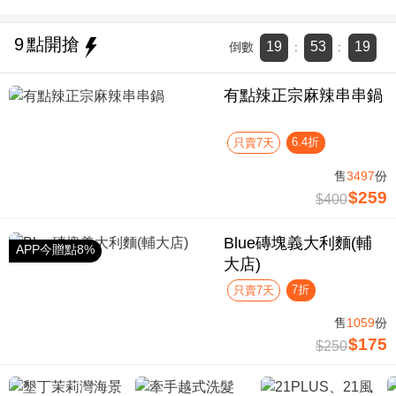
9
點開搶
19
53
18
倒數
:
:
有點辣正宗麻辣串串鍋
6.4折
只賣7天
售
3497
份
$259
$400
Blue磚塊義大利麵(輔
APP今贈點8%
大店)
7折
只賣7天
售
1059
份
$175
$250