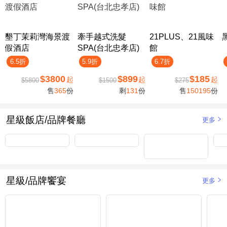
墾丁茉莉灣海景渡
牽手越式洗髮
21PLUS、21風味
假酒店
SPA(台北忠孝店)
館
6.5折
5.9折
6.7折
$3800
$899
$185
起
起
起
$5800
$1500
$275
售
365
份
剩
131
份
售
150195
份
星級飯店/品牌餐廳
更多
星級/品牌饗宴
更多