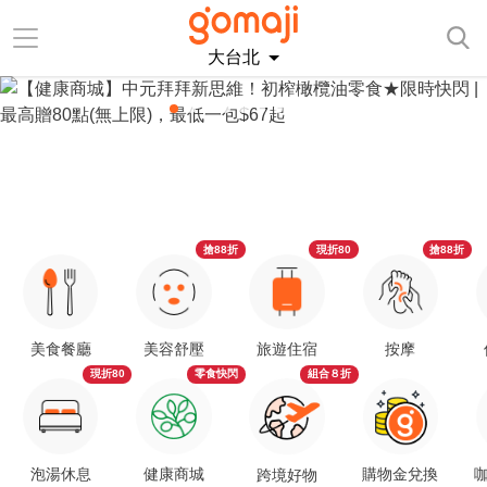
大台北
搶88折
現折80
搶88折
美食餐廳
美容舒壓
旅遊住宿
按摩
現折80
零食快閃
組合８折
泡湯休息
健康商城
購物金兌換
咖
跨境好物