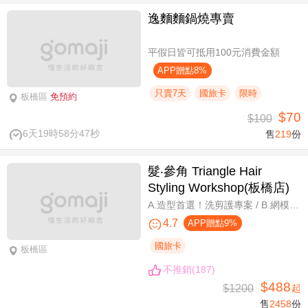
逸麵麵鍋燒專賣
平假日皆可抵用100元消費金額
APP贈點8%
只賣7天
國旅卡
限時
板橋區
免預約
$70
$100
6天19時58分47秒
售
219
份
髮‧參角 Triangle Hair
Styling Workshop(板橋店)
A.造型首選！洗剪護專案 / B.網模超質感！日系Fiole染護專案(不分長短，過腰另計) / C.簡單又有型！日系資生堂剪燙護專案(不限髮長) / D.回頭率滿分！Napla娜普菈溫塑剪燙護專案
4.7
APP贈點9%
國旅卡
板橋區
不推銷(187)
$488
$1200
起
售
2458
份