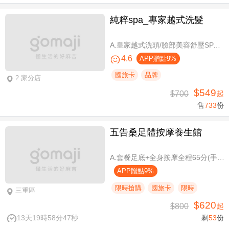
純粹spa_專家越式洗髮
A.皇家越式洗頭/臉部美容舒壓SPA/舒壓採耳SPA 三選一40分(手技40分) / B.越式經典足底深層保養+去足繭+精油按摩 / C.越式純粹經典套餐(臉部美容舒壓SPA/舒壓採耳SPA二選一)全程80分(手技80分) / D.越式皇家古法按摩|全身越式精油舒壓/越式古法指壓 任選全程60分(手技60分)
4.6
APP贈點9%
國旅卡
品牌
2 家分店
$549
$700
起
售
733
份
五告桑足體按摩養生館
A.套餐足底+全身按摩全程65分(手技60分) / B.套餐足底+全身按摩全程95分(手技90分)
APP贈點9%
限時搶購
國旅卡
限時
三重區
$620
$800
起
13天19時58分47秒
剩
53
份