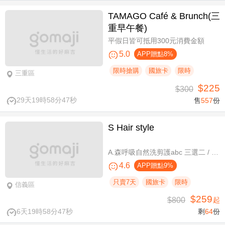
TAMAGO Café & Brunch(三
重早午餐)
平假日皆可抵用300元消費金額
5.0
APP贈點8%
限時搶購
國旅卡
限時
三重區
$225
$300
29天19時58分47秒
售
557
份
S Hair style
A.森呼吸自然洗剪護abc 三選二 / B.潮流實色質感染髮專案(不限髮長) / C.專屬隨性弧度 浪漫設計冷燙專案(不限髮長，含剪髮)
4.6
APP贈點9%
只賣7天
國旅卡
限時
信義區
$259
$800
起
6天19時58分47秒
剩
64
份