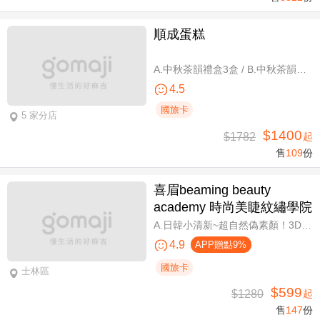
順成蛋糕
A.中秋茶韻禮盒3盒 / B.中秋茶韻禮盒6盒
4.5
國旅卡
5 家分店
$1400
$1782
起
售
109
份
喜眉beaming beauty
academy 時尚美睫紋繡學院
A.日韓小清新~超自然偽素顏！3D 120~150根睫毛嫁接套餐/B.迷人可愛~輕盈氣墊濃密感！3D Y型毛250根/6D雲朵輕盈氣墊睫毛350根嫁接 二選一/C.絕美驚嘆！迷人夢幻美人魚睫毛！超濃密輕柔6D 450~500根睫毛嫁接套餐/D.歐美混血風格！超濃密深邃睫毛6D 600根睫毛嫁接套餐/E.泰式輕感設計～異國混血感超迷人！6D 輕泰式不限根數睫毛嫁接套餐/F.八大效果美肌精緻保養全程90分
4.9
APP贈點9%
國旅卡
士林區
$599
$1280
起
售
147
份