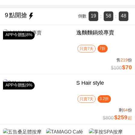
9
點開搶
19
58
48
倒數
:
:
逸麵麵鍋燒專賣
APP今贈點8%
7折
只賣7天
售
219
份
$70
$100
S Hair style
APP今贈點9%
3.2折
只賣7天
剩
64
份
$259
$800
起