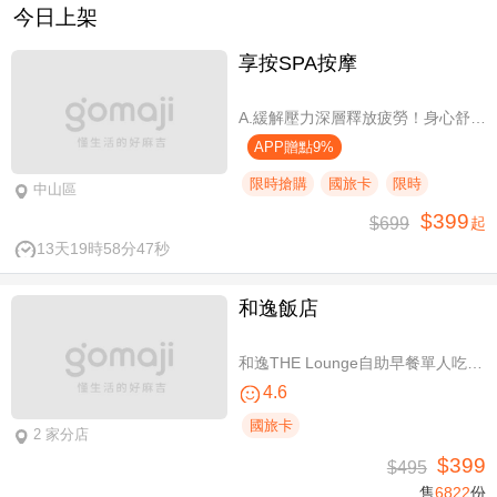
今日上架
享按SPA按摩
A.緩解壓力深層釋放疲勞！身心舒壓SPA60分(純手技) / B.緩解壓力 × 放鬆身心 × 深層釋放疲勞！讓身體與情緒同步放鬆全程90分身心舒壓(純手技) / C.打造最適合自己的放鬆！自由搭配客製化四選三舒壓全程90分(手技90分) / D.忙碌也能快速充電！客製化四選一舒壓30分(手技30分)
APP贈點9%
限時搶購
國旅卡
限時
中山區
$399
$699
起
13天19時58分47秒
和逸飯店
和逸THE Lounge自助早餐單人吃到飽
4.6
國旅卡
2 家分店
$399
$495
售
6822
份