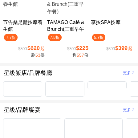
五告桑足體按摩養
TAMAGO Café &
享按SPA按摩
生館
Brunch(三重早午
餐)
7.7折
7.5折
5.7折
$620
$225
$399
起
起
$800
$300
$699
剩
53
份
售
557
份
星級飯店/品牌餐廳
更多
星級/品牌饗宴
更多