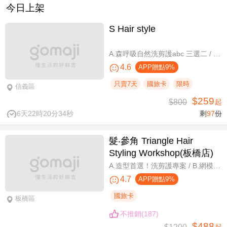
今日上架
S Hair style
A.森呼吸自然洗剪護abc 三選二 / B.潮流實色質感染髮專案(不限髮長) / C.專屬隨性弧度 浪漫設計冷燙專案(不限髮長，含剪髮)
4.6
APP贈點9%
只賣7天
國旅卡
限時
信義區
$259
$800
起
6天22時20分34秒
剩
97
份
髮‧參角 Triangle Hair
Styling Workshop(板橋店)
A.造型首選！洗剪護專案 / B.網模超質感！日系Fiole染護專案(不分長短，過腰另計) / C.簡單又有型！日系資生堂剪燙護專案(不限髮長) / D.回頭率滿分！Napla娜普菈溫塑剪燙護專案
4.7
APP贈點9%
國旅卡
板橋區
不推銷(187)
$488