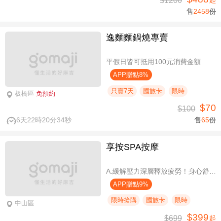
$1200
起
售
2458
份
逸麵麵鍋燒專賣
平假日皆可抵用100元消費金額
APP贈點8%
只賣7天
國旅卡
限時
板橋區
免預約
$70
$100
6天22時20分34秒
售
65
份
享按SPA按摩
A.緩解壓力深層釋放疲勞！身心舒壓SPA60分(純手技) / B.緩解壓力 × 放鬆身心 × 深層釋放疲勞！讓身體與情緒同步放鬆全程90分身心舒壓(純手技) / C.打造最適合自己的放鬆！自由搭配客製化四選三舒壓全程90分(手技90分) / D.忙碌也能快速充電！客製化四選一舒壓30分(手技30分)
APP贈點9%
限時搶購
國旅卡
限時
中山區
$399
$699
起