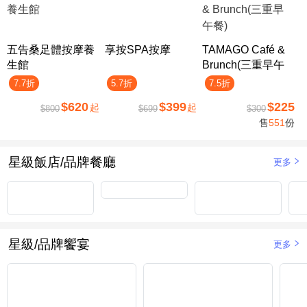
五告桑足體按摩養
享按SPA按摩
TAMAGO Café &
生館
Brunch(三重早午
餐)
7.7折
5.7折
7.5折
$620
$399
$225
起
起
$800
$699
$300
售
551
份
星級飯店/品牌餐廳
更多
星級/品牌饗宴
更多