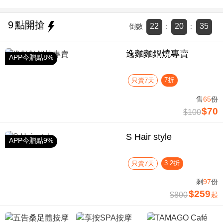
9
點開搶
22
20
35
倒數
:
:
逸麵麵鍋燒專賣
APP今贈點8%
7折
只賣7天
售
65
份
$70
$100
S Hair style
APP今贈點9%
3.2折
只賣7天
剩
97
份
$259
$800
起