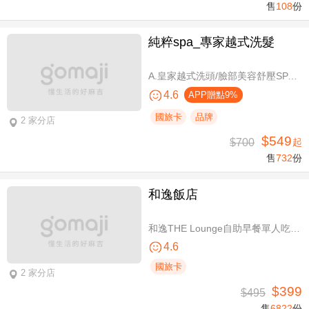
售
108
份
純粹spa_專家越式洗髮
A.皇家越式洗頭/臉部美容舒壓SPA/舒壓採耳SPA 三選一40分(手技40分) / B.越式經典足底深層保養+去足繭+精油按摩 / C.越式純粹經典套餐(臉部美容舒壓SPA/舒壓採耳SPA二選一)全程80分(手技80分) / D.越式皇家古法按摩|全身越式精油舒壓/越式古法指壓 任選全程60分(手技60分)
4.6
APP贈點9%
國旅卡
品牌
2 家分店
$549
$700
起
售
732
份
和逸飯店
和逸THE Lounge自助早餐單人吃到飽
4.6
國旅卡
2 家分店
$399
$495
售
6822
份