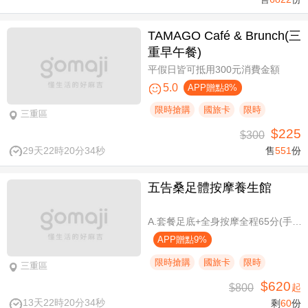
TAMAGO Café & Brunch(三
重早午餐)
平假日皆可抵用300元消費金額
5.0
APP贈點8%
限時搶購
國旅卡
限時
三重區
$225
$300
29天22時20分34秒
售
551
份
五告桑足體按摩養生館
A.套餐足底+全身按摩全程65分(手技60分) / B.套餐足底+全身按摩全程95分(手技90分)
APP贈點9%
限時搶購
國旅卡
限時
三重區
$620
$800
起
13天22時20分34秒
剩
60
份