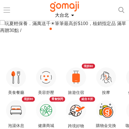
大台北
現折80
美食餐廳
美容舒壓
旅遊住宿
按摩
現折80
零食快閃
組合８折
泡湯休息
健康商城
購物金兌換
咖
跨境好物