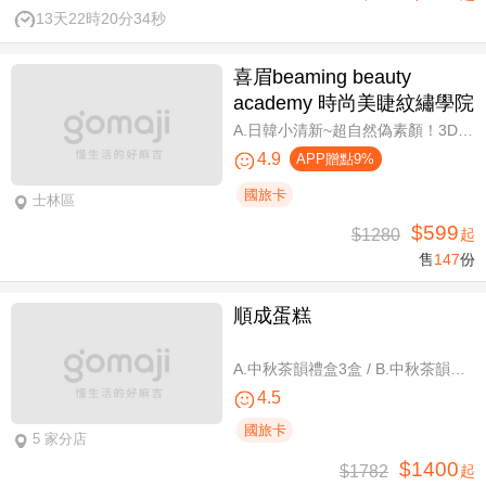
13天22時20分34秒
喜眉beaming beauty
academy 時尚美睫紋繡學院
A.日韓小清新~超自然偽素顏！3D 120~150根睫毛嫁接套餐/B.迷人可愛~輕盈氣墊濃密感！3D Y型毛250根/6D雲朵輕盈氣墊睫毛350根嫁接 二選一/C.絕美驚嘆！迷人夢幻美人魚睫毛！超濃密輕柔6D 450~500根睫毛嫁接套餐/D.歐美混血風格！超濃密深邃睫毛6D 600根睫毛嫁接套餐/E.泰式輕感設計～異國混血感超迷人！6D 輕泰式不限根數睫毛嫁接套餐/F.八大效果美肌精緻保養全程90分
4.9
APP贈點9%
國旅卡
士林區
$599
$1280
起
售
147
份
順成蛋糕
A.中秋茶韻禮盒3盒 / B.中秋茶韻禮盒6盒
4.5
國旅卡
5 家分店
$1400
$1782
起