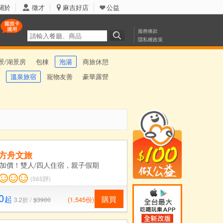
關於
徵才
麻吉好店
公益
服務條款
隱私權政策
景/湖景房
包棟
泡湯
商旅休憩
溫泉旅宿
寵物友善
豪華露營
-方舟文旅
加價！雙人/四人住宿，親子假期
(565評)
0
起
購買
(1,545份)
3.2折 /
$3900