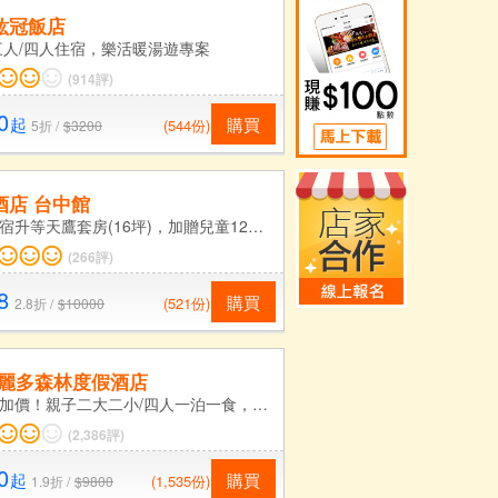
紘冠飯店
三人/四人住宿，樂活暖湯遊專案
(914評)
0
起
購買
(544份)
5折 /
$3200
酒店 台中館
雙人住宿升等天鷹套房(16坪)，加贈兒童12歲以下不佔床免費一位(含早餐)
(266評)
8
購買
(521份)
2.8折 /
$10000
-麗多森林度假酒店
旺日不加價！親子二大二小/四人一泊一食，視房況升等和洋客房(二大床)及加贈饗樂券
(2,386評)
0
起
購買
(1,535份)
1.9折 /
$9800