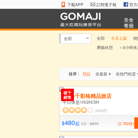
下載APP
訂閱電子報
官方
美食
餐廳
全部
今天上架
倒
全部
摩鐵休憩
＜5小時休
排序：
預設
依最新
依熱門程度
破千
台北-千彩格精品旅店
銷售
平日休息1H/2H/3H
(369評)
480
$
起
(3,782份)
6折 /
$800