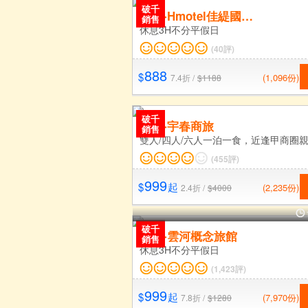
破千
新竹-Hmotel佳緹國際精品...
銷售
休息3H不分平假日
(40評)
888
$
(1,096份)
7.4折 /
$1188
破千
台中-宇春商旅
銷售
雙人/四人/六人一泊一食，近逢甲商圈
(455評)
999
$
起
(2,235份)
2.4折 /
$4000
破千
台中-雲河概念旅館
銷售
休息3H不分平假日
(1,423評)
999
$
起
(7,970份)
7.8折 /
$1280