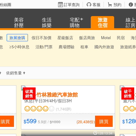
粉絲團
訂單查詢
客服
預約
美容
生活
宅配
旅遊
線上
舒壓
娛樂
購物
住宿
訂房
數
旅展搶購
假日不加價
星級飯店
飯店商旅
Motel
民宿
海
息
≥5小時休息
活動/門票
農場體驗
租車
國內外旅遊
旅遊紙券
依銷售量
破萬
破千
台中-竹林雅緻汽車旅館
集集
銷售
銷售
休息(平日3H/4H)/假日3H
週六不
(1,740評)
599
128
購買
$
購買
$
(20,438份)
5.9折 /
$1000
128:13:34