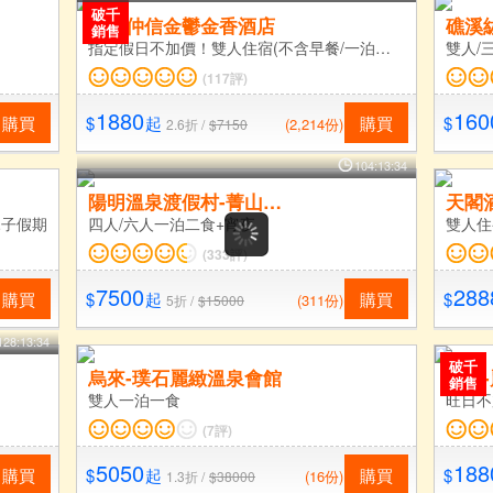
破千
台中​仲信金鬱金香酒店
礁溪
銷售
指定假日不加價！雙人住宿(不含早餐/一泊二食)，AC方案享平日限量升等四人房
雙人/
(117評)
1880
160
購買
$
起
購買
$
(2,214份)
2.6折 /
$7150
104:13:34
陽明溫泉渡假村-菁山遊憩區
天閣
親子假期
四人/六人一泊二食+宵夜
(333評)
7500
288
購買
$
起
購買
$
(311份)
5折 /
$15000
128:13:34
破千
烏來-璞石麗緻溫泉會館
桃園
銷售
雙人一泊一食
(7評)
5050
188
購買
$
起
購買
$
(16份)
1.3折 /
$38000