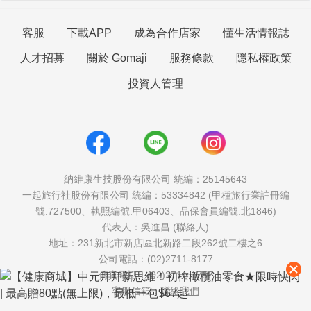
客服
下載APP
成為合作店家
懂生活情報誌
人才招募
關於 Gomaji
服務條款
隱私權政策
投資人管理
納維康生技股份有限公司 統編：25145643
一起旅行社股份有限公司 統編：53334842 (甲種旅行業註冊編
號:727500、執照編號:甲06403、品保會員編號:北1846)
代表人：吳進昌 (聯絡人)
地址：231新北市新店區北新路二段262號二樓之6
公司電話：(02)2711-8177
傳真電話：(02)2711-1757
客服信箱：
聯絡我們