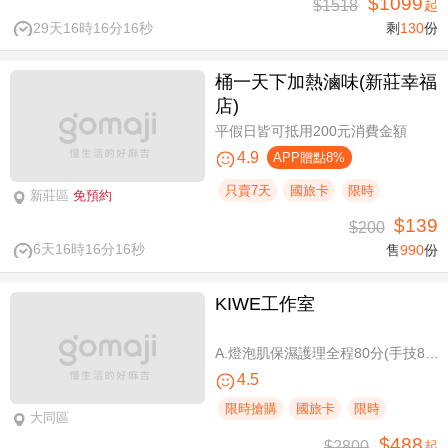
$1099
$1518
起
29天16時16分15秒
剩
130
份
桶一天下加熱滷味(新莊幸福
店)
平假日皆可抵用200元消費金額
4.9
APP贈點8%
只賣7天
國旅卡
限時
新莊區
免預約
$139
$200
6天16時16分15秒
售
990
份
KIWE工作室
A.燈泡肌保濕護理全程80分(手技80分) / B.薰衣草美白保濕護理 全程80分/ C.排痠精油全身循環按摩共60分(手技60分)/ D.《不限體驗單次券》黃金體態美型平衡(腰腹/臀腿)二選一 全程40分(手技40分)
4.5
限時搶購
國旅卡
限時
大同區
$488
$2800
起