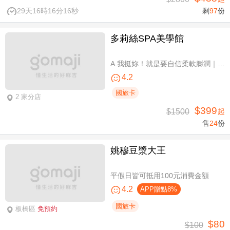
29天16時16分15秒
剩
97
份
多莉絲SPA美學館
A.我挺妳！就是要自信柔軟膨潤｜美胸按摩全程35分(純手技) / B.《不限體驗單次券》我挺妳！就是要自信柔軟膨潤｜美胸按摩全程35分(純手技) / C.《不限體驗單次券》Plus升級：Chakra七脈輪精油-暨全身十四經絡舒壓60分(純手技) / D.《不限體驗單次券》燈泡美肌青春好氣色-高舒敏緊緻雙組合：鬆筋軟膜臉部課程共110分(純手技)
4.2
國旅卡
2 家分店
$399
$1500
起
售
24
份
姚穆豆漿大王
平假日皆可抵用100元消費金額
4.2
APP贈點8%
國旅卡
板橋區
免預約
$80
$100