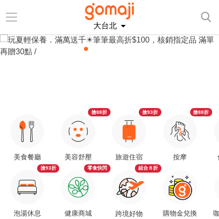
大台北
搶88折
搶93折
搶88折
美食餐廳
美容舒壓
旅遊住宿
按摩
搶93折
零食快閃
組合８折
泡湯休息
健康商城
購物金兌換
咖
跨境好物