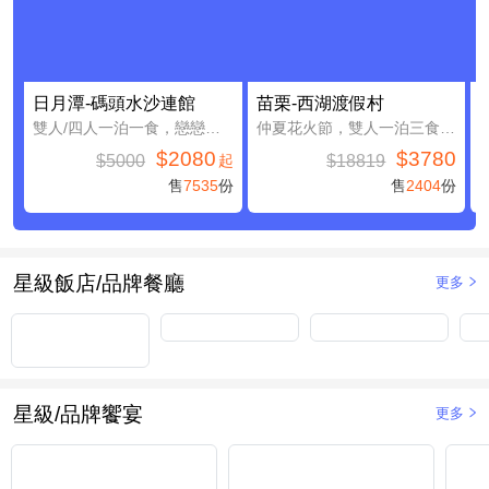
日月潭-碼頭水沙連館
苗栗-西湖渡假村
雙人/四人一泊一食，戀戀日月潭親子假期
仲夏花火節，雙人一泊三食，加贈4000元住宿抵用券(含早餐)
$2080
$3780
$5000
$18819
起
售
7535
份
售
2404
份
星級飯店/品牌餐廳
更多
星級/品牌饗宴
更多