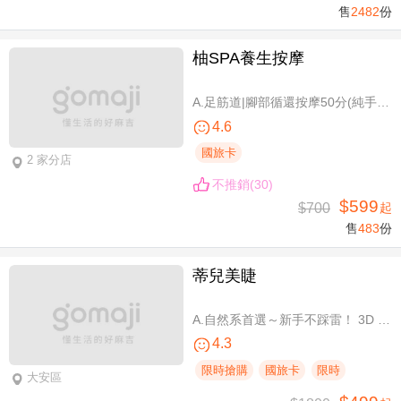
售
2482
份
柚SPA養生按摩
A.足筋道|腳部循還按摩50分(純手技40分) / B.五感按摩全身舒壓(指/油壓 二選一)70分(純手技70分) / C.深層暖筋|黑玉熱石全身舒壓70分(手技60分)
4.6
國旅卡
2 家分店
不推銷(30)
$599
$700
起
售
483
份
蒂兒美睫
A.自然系首選～新手不踩雷！ 3D 120根睫毛嫁接 / B.人氣熱銷款～回購率超高！新中式仙子款300根睫毛嫁接
4.3
限時搶購
國旅卡
限時
大安區