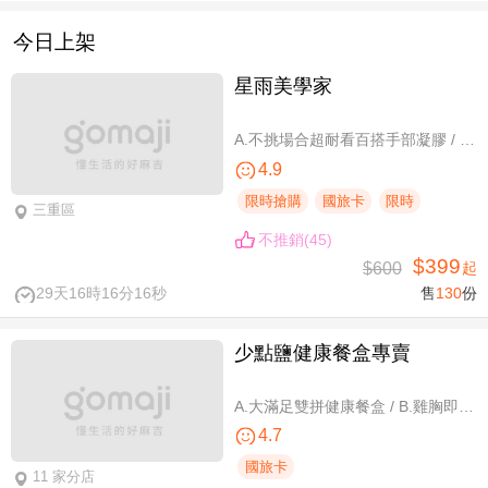
今日上架
星雨美學家
A.不挑場合超耐看百搭手部凝膠 / B.經典私藏手部凝膠設計款 / C.讓指尖擦出高級感足部凝膠 / D.風靡小紅書足部凝膠設計款 / E.CUCCIO足深層去足繭保養 / F.自然輕盈無負擔-微妝3D 120根嫁接
4.9
限時搶購
國旅卡
限時
三重區
不推銷(45)
$399
$600
起
29天16時16分15秒
售
130
份
少點鹽健康餐盒專賣
A.大滿足雙拼健康餐盒 / B.雞胸即食包三入 / C.雞胸即食包超值組六入
4.7
國旅卡
11 家分店