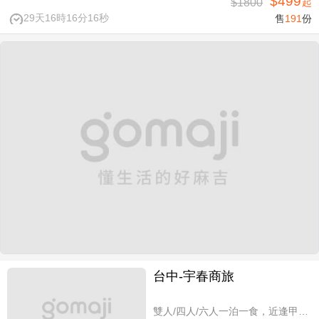
$499
$1800
起
29天16時16分15秒
售
191
份
台中-宇春商旅
雙人/四人/六人一泊一食，近逢甲商圈親子假期