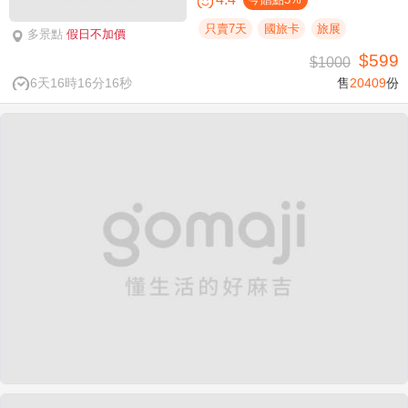
只賣7天
國旅卡
旅展
多景點
假日不加價
$599
$1000
6天16時16分15秒
售
20409
份