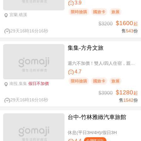
3.9
限時搶購
國旅卡
旅展
宜蘭,礁溪
$1600
$3200
起
29天16時16分15秒
售
543
份
集集-方舟文旅
週六不加價！雙人/四人住宿，親子假期
4.7
限時搶購
國旅卡
旅展
南投,集集
假日不加價
$1280
$3900
起
29天16時16分15秒
售
1542
份
台中-竹林雅緻汽車旅館
休息(平日3H/4H)/假日3H
4.4
今贈點5%