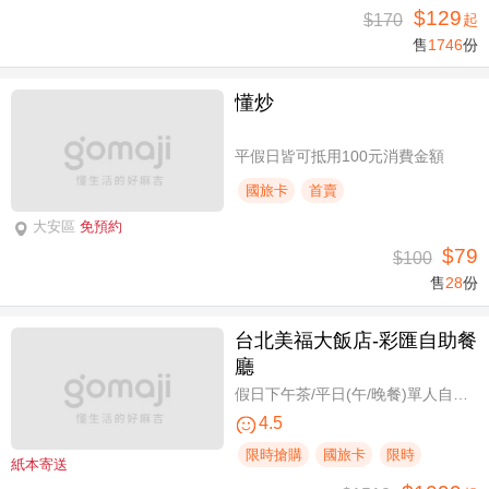
$129
$170
起
售
1746
份
懂炒
平假日皆可抵用100元消費金額
國旅卡
首賣
大安區
免預約
$79
$100
售
28
份
台北美福大飯店-彩匯自助餐
廳
假日下午茶/平日(午/晚餐)單人自助吃到飽券
4.5
限時搶購
國旅卡
限時
紙本寄送