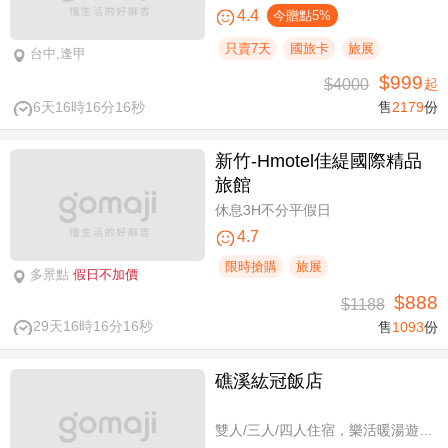
4.4
今贈點5%
只賣7天
國旅卡
旅展
台中,逢甲
$999
$4000
起
6天16時16分15秒
售
2179
份
新竹-Hmotel佳緹國際精品
旅館
休息3H不分平假日
4.7
限時搶購
旅展
多景點
假日不加價
$888
$1188
29天16時16分15秒
售
1093
份
礁溪紘冠飯店
雙人/三人/四人住宿，樂活暖湯遊專案