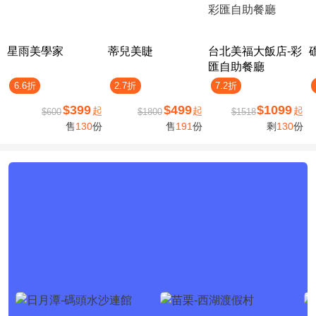
星雨美學家
蒂兒美睫
台北美福大飯店-彩
匯自助餐廳
6.6折
2.7折
7.2折
$399
$499
$1099
起
起
起
$600
$1800
$1518
售
130
份
售
191
份
剩
130
份