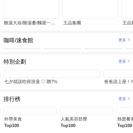
雞湯大叔/雞湯桑/麵屋一燈/賴山嶼
王品集團
王品
咖啡/速食館
更多
特別企劃
更多
七夕就該吃得浪漫 ♡ 贈7%
爸爸請上座！
排行榜
更多
外帶美食
人氣美容舒壓
熱賣餐
Top100
Top100
Top100