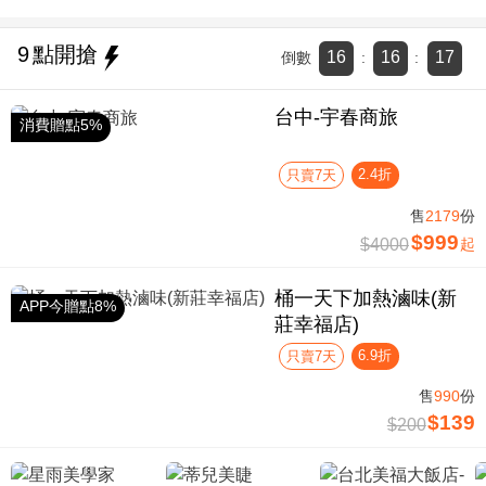
9
點開搶
16
16
16
倒數
:
:
台中-宇春商旅
消費贈點5%
2.4折
只賣7天
售
2179
份
$999
$4000
起
桶一天下加熱滷味(新
APP今贈點8%
莊幸福店)
6.9折
只賣7天
售
990
份
$139
$200