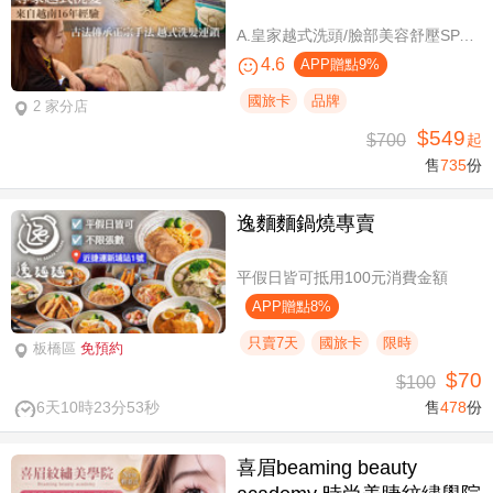
A.皇家越式洗頭/臉部美容舒壓SPA/舒壓採耳SPA 三選一40分(手技40分) / B.越式經典足底深層保養+去足繭+精油按摩 / C.越式純粹經典套餐(臉部美容舒壓SPA/舒壓採耳SPA二選一)全程80分(手技80分) / D.越式皇家古法按摩|全身越式精油舒壓/越式古法指壓 任選全程60分(手技60分)
4.6
APP贈點9%
國旅卡
品牌
2 家分店
$549
$700
起
售
735
份
逸麵麵鍋燒專賣
平假日皆可抵用100元消費金額
APP贈點8%
只賣7天
國旅卡
限時
板橋區
免預約
$70
$100
6天10時23分52秒
售
478
份
喜眉beaming beauty