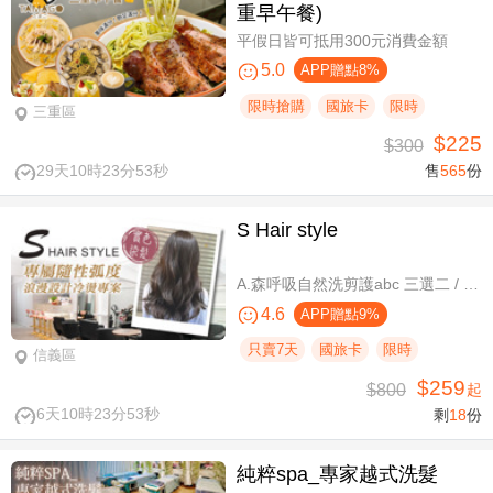
重早午餐)
平假日皆可抵用300元消費金額
5.0
APP贈點8%
限時搶購
國旅卡
限時
三重區
$225
$300
29天10時23分52秒
售
565
份
S Hair style
A.森呼吸自然洗剪護abc 三選二 / B.潮流實色質感染髮專案(不限髮長) / C.專屬隨性弧度 浪漫設計冷燙專案(不限髮長，含剪髮)
4.6
APP贈點9%
只賣7天
國旅卡
限時
信義區
$259
$800
起
6天10時23分52秒
剩
18
份
純粹spa_專家越式洗髮