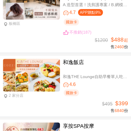
A.造型首選！洗剪護專案 / B.網模超質感！日系Fiole染護專案(不分長短，過腰另計) / C.簡單又有型！日系資生堂剪燙護專案(不限髮長) / D.回頭率滿分！Napla娜普菈溫塑剪燙護專案
4.7
APP贈點9%
國旅卡
板橋區
不推銷(187)
$488
$1200
起
售
2460
份
和逸飯店
和逸THE Lounge自助早餐單人吃到飽
4.6
國旅卡
2 家分店
$399
$495
售
6840
份
享按SPA按摩