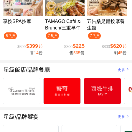
享按SPA按摩
TAMAGO Café &
五告桑足體按摩養
Brunch(三重早午
生館
餐)
5.7折
7.5折
7.7折
$399
$225
$620
起
起
$699
$300
$800
售
14
份
售
565
份
剩
45
份
星級飯店/品牌餐廳
更多
星級/品牌饗宴
更多