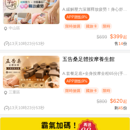
A.緩解壓力深層釋放疲勞！身心舒壓SPA60分(純手技) / B.緩解壓力 × 放鬆身心 × 深層釋放疲勞！讓身體與情緒同步放鬆全程90分身心舒壓(純手技) / C.打造最適合自己的放鬆！自由搭配客製化四選三舒壓全程90分(手技90分) / D.忙碌也能快速充電！客製化四選一舒壓30分(手技30分)
APP贈點9%
限時搶購
國旅卡
限時
中山區
$399
$699
起
13天10時23分52秒
售
14
份
五告桑足體按摩養生館
A.套餐足底+全身按摩全程65分(手技60分) / B.套餐足底+全身按摩全程95分(手技90分)
APP贈點9%
限時搶購
國旅卡
限時
三重區
$620
$800
起
13天10時23分52秒
剩
45
份