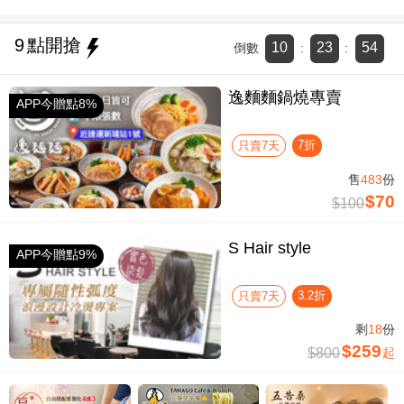
9
點開搶
10
23
53
倒數
:
:
逸麵麵鍋燒專賣
APP今贈點8%
7折
只賣7天
售
483
份
$70
$100
S Hair style
APP今贈點9%
3.2折
只賣7天
剩
18
份
$259
$800
起