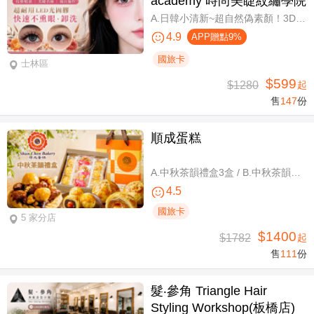
academy 時尚美睫紋繡學院
A.日韓小清新~超自然偽素顏！3D 120~150根睫毛嫁接套餐/B.迷人可愛~輕盈氣墊濃密感！3D Y型毛250根/6D雲朵輕盈氣墊睫毛350根嫁接 二選一/C.絕美驚嘆！迷人夢幻美人魚睫毛！超濃密輕柔6D 450~500根睫毛嫁接套餐/D.歐美混血風格！超濃密深邃睫毛6D 600根睫毛嫁接套餐/E.泰式輕感設計～異國混血感超迷人！6D 輕泰式不限根數睫毛嫁接套餐/F.八大效果美肌精緻保養全程90分
4.9
APP贈點9%
國旅卡
士林區
$599
$1280
起
售
147
份
順成蛋糕
A.中秋茶韻禮盒3盒 / B.中秋茶韻禮盒6盒
4.5
國旅卡
5 家分店
$1400
$1782
起
售
111
份
髮‧參角 Triangle Hair
Styling Workshop(板橋店)