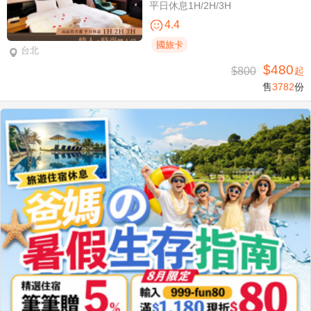
平日休息1H/2H/3H
4.4
國旅卡
台北
$480
$800
起
售
3782
份