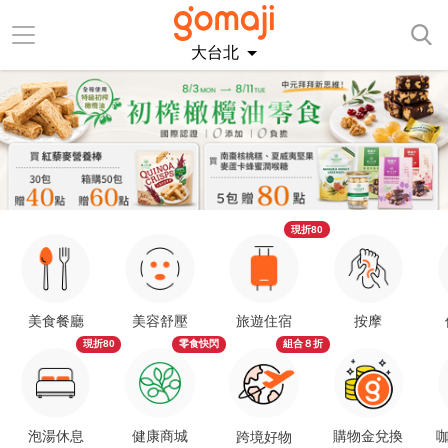
大台北
現折80
美食餐廳
美容舒壓
旅遊住宿
按摩
現折80
零食快閃
組合８折
泡湯休息
健康商城
購物金兌換
咖
跨境好物