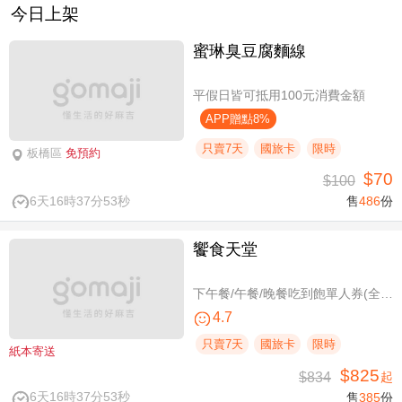
今日上架
蜜琳臭豆腐麵線
平假日皆可抵用100元消費金額
APP贈點8%
只賣7天
國旅卡
限時
板橋區
免預約
$70
$100
6天16時37分53秒
售
486
份
饗食天堂
下午餐/午餐/晚餐吃到飽單人券(全台分店可用)
4.7
只賣7天
國旅卡
限時
紙本寄送
$825
$834
起
6天16時37分53秒
售
385
份