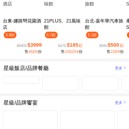
台東-娜路彎花園酒
21PLUS、21風味
台北-嘉年華汽車旅
店
館
館
5.8折
6.7折
5.1折
$3999
$185
$500
起
起
$6800
$275
$980
售
4605
份
售
150254
份
售
2269
份
星級飯店/品牌餐廳
更多
星級/品牌饗宴
更多