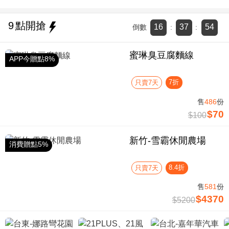
9
點開搶
16
37
54
倒數
:
:
蜜琳臭豆腐麵線
APP今贈點8%
7折
只賣7天
售
486
份
$70
$100
新竹-雪霸休閒農場
消費贈點5%
8.4折
只賣7天
售
581
份
$4370
$5200