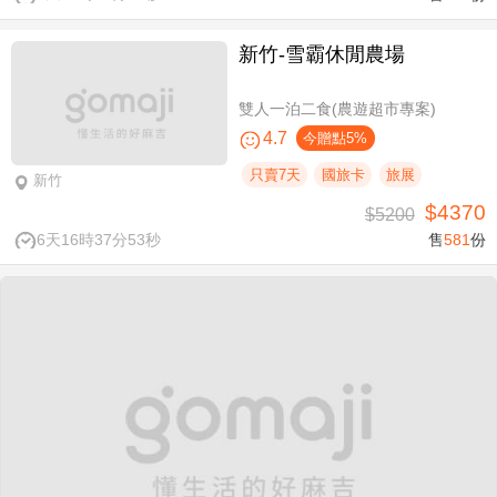
新竹-雪霸休閒農場
雙人一泊二食(農遊超市專案)
4.7
今贈點5%
只賣7天
國旅卡
旅展
新竹
$4370
$5200
6天16時37分53秒
售
581
份