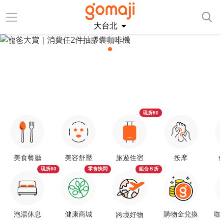
大台北
現折80
美食餐廳
美容舒壓
旅遊住宿
按摩
現折80
零食快閃
組合８折
泡湯休息
健康商城
購物金兌換
咖
跨境好物