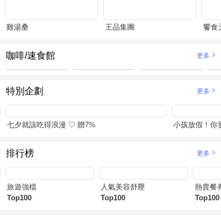
雞湯桑
王品集團
饗食
咖啡/速食館
更多
特別企劃
更多
七夕就該吃得浪漫 ♡ 贈7%
小孩放假！你
排行榜
更多
旅遊強檔
人氣美容舒壓
熱賣餐
Top100
Top100
Top100