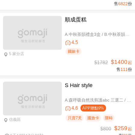
售
6822
份
順成蛋糕
A.中秋茶韻禮盒3盒 / B.中秋茶韻禮盒6盒
4.5
國旅卡
5 家分店
$1400
$1782
起
售
111
份
S Hair style
A.森呼吸自然洗剪護abc 三選二 / B.潮流實色質感染髮專案(不限髮長) / C.專屬隨性弧度 浪漫設計冷燙專案(不限髮長，含剪髮)
4.6
APP贈點9%
只賣7天
國旅卡
限時
信義區
$259
$800
起