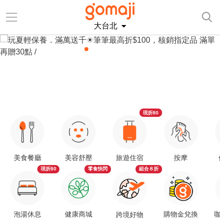
大台北
現折80
美食餐廳
美容舒壓
旅遊住宿
按摩
現折80
零食快閃
組合８折
泡湯休息
健康商城
購物金兌換
咖
跨境好物