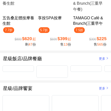
五告桑足體按摩養
享按SPA按摩
TAMAGO Café &
生館
Brunch(三重早午
餐)
7.7折
5.7折
7.5折
$620
$399
$225
起
起
$800
$699
$300
剩
47
份
售
13
份
售
565
份
星級飯店/品牌餐廳
更多
星級/品牌饗宴
更多