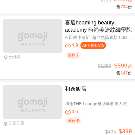
售
734
份
喜眉beaming beauty
academy 時尚美睫紋繡學院
A.日韓小清新~超自然偽素顏！3D 120~150根睫毛嫁接套餐/B.迷人可愛~輕盈氣墊濃密感！3D Y型毛250根/6D雲朵輕盈氣墊睫毛350根嫁接 二選一/C.絕美驚嘆！迷人夢幻美人魚睫毛！超濃密輕柔6D 450~500根睫毛嫁接套餐/D.歐美混血風格！超濃密深邃睫毛6D 600根睫毛嫁接套餐/E.泰式輕感設計～異國混血感超迷人！6D 輕泰式不限根數睫毛嫁接套餐/F.八大效果美肌精緻保養全程90分
4.9
APP贈點9%
國旅卡
士林區
$599
$1280
起
售
147
份
和逸飯店
和逸THE Lounge自助早餐單人吃到飽
4.6
國旅卡
2 家分店
$399
$495