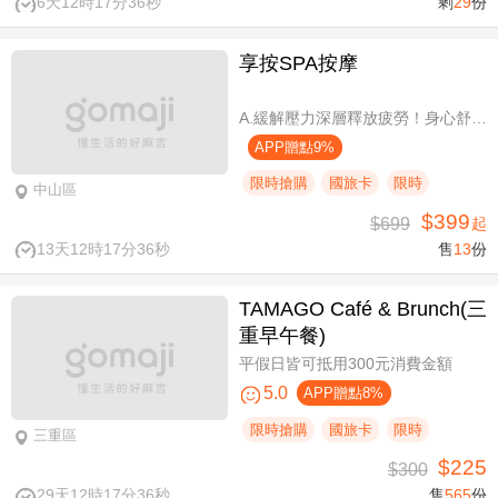
6天12時17分36秒
剩
29
份
享按SPA按摩
A.緩解壓力深層釋放疲勞！身心舒壓SPA60分(純手技) / B.緩解壓力 × 放鬆身心 × 深層釋放疲勞！讓身體與情緒同步放鬆全程90分身心舒壓(純手技) / C.打造最適合自己的放鬆！自由搭配客製化四選三舒壓全程90分(手技90分) / D.忙碌也能快速充電！客製化四選一舒壓30分(手技30分)
APP贈點9%
限時搶購
國旅卡
限時
中山區
$399
$699
起
13天12時17分36秒
售
13
份
TAMAGO Café & Brunch(三
重早午餐)
平假日皆可抵用300元消費金額
5.0
APP贈點8%
限時搶購
國旅卡
限時
三重區
$225
$300
29天12時17分36秒
售
565
份