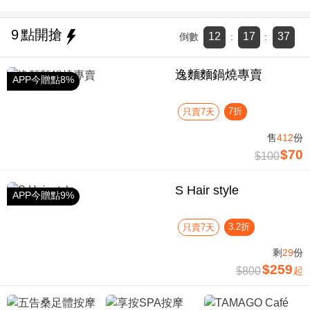
9
點開搶
12
17
37
倒數
:
:
逸麵麵鍋燒專賣
APP今贈點8%
7折
只賣7天
售
412
份
$70
$100
S Hair style
APP今贈點9%
3.2折
只賣7天
剩
29
份
$259
$800
起