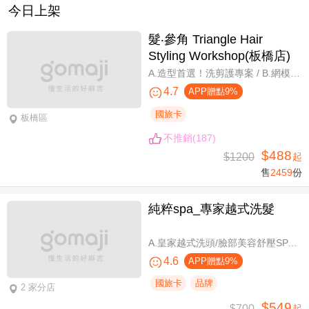
今日上架
髮‧參角 Triangle Hair
Styling Workshop(板橋店)
A.造型首選！洗剪護專案 / B.網模超質感！日系Fiole染護專案(不分長短，過腰另計) / C.簡單又有型！日系資生堂剪燙護專案(不限髮長) / D.回頭率滿分！Napla娜普菈溫塑剪燙護專案
4.7
APP贈點9%
國旅卡
板橋區
不推銷(187)
$488
$1200
起
售
2459
份
純粹spa_專家越式洗髮
A.皇家越式洗頭/臉部美容舒壓SPA/舒壓採耳SPA 三選一40分(手技40分) / B.越式經典足底深層保養+去足繭+精油按摩 / C.越式純粹經典套餐(臉部美容舒壓SPA/舒壓採耳SPA二選一)全程80分(手技80分) / D.越式皇家古法按摩|全身越式精油舒壓/越式古法指壓 任選全程60分(手技60分)
4.6
APP贈點9%
國旅卡
品牌
2 家分店
$549
$700
起