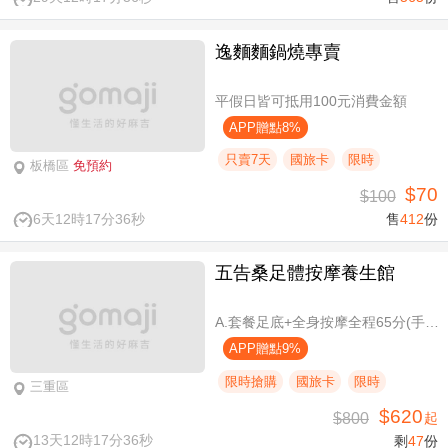
逸麵麵鍋燒專賣
平假日皆可抵用100元消費金額
APP贈點8%
只賣7天
國旅卡
限時
板橋區
免預約
$70
$100
6天12時17分36秒
售
412
份
五告桑足體按摩養生館
A.套餐足底+全身按摩全程65分(手技60分) / B.套餐足底+全身按摩全程95分(手技90分)
APP贈點9%
限時搶購
國旅卡
限時
三重區
$620
$800
起
13天12時17分36秒
剩
47
份