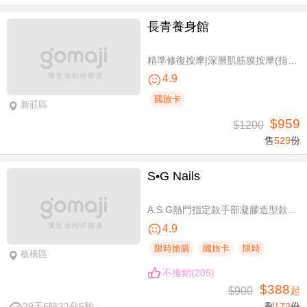
長青養身館
精準修復按摩|深層肌筋膜按摩(指壓/指油壓 二選一)+(滑罐/舒刮 二選一)全程75分(手技75分)
4.9
國旅卡
新莊區
$959
$1200
售
529
份
S•G Nails
A.S.G熱門指定款手部凝膠造型款110選1+輕保養(款式不定期更換，可換色) / B.約會過節好心情S.G 風格系-足部凝膠造型款110選1+輕保養(款式不定期更換，可換色) / C.簡簡單單好穿搭！手部凝膠上色+輕保養 / D.脫掉襪子不尷尬！足部凝膠上色+輕保養
4.9
限時搶購
國旅卡
限時
板橋區
不推銷(205)
$388
$900
起
29天6時22分4秒
剩
172
份