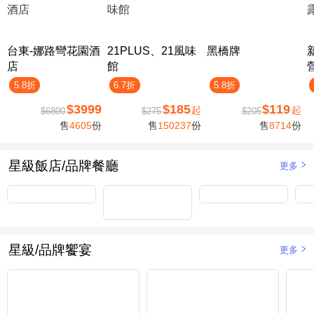
台東-娜路彎花園酒
21PLUS、21風味
黑橋牌
店
館
5.8折
6.7折
5.8折
$3999
$185
$119
起
起
$6800
$275
$205
售
4605
份
售
150237
份
售
8714
份
星級飯店/品牌餐廳
更多
星級/品牌饗宴
更多