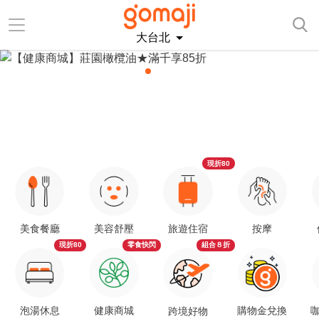
大台北
現折80
美食餐廳
美容舒壓
旅遊住宿
按摩
現折80
零食快閃
組合８折
泡湯休息
健康商城
購物金兌換
咖
跨境好物