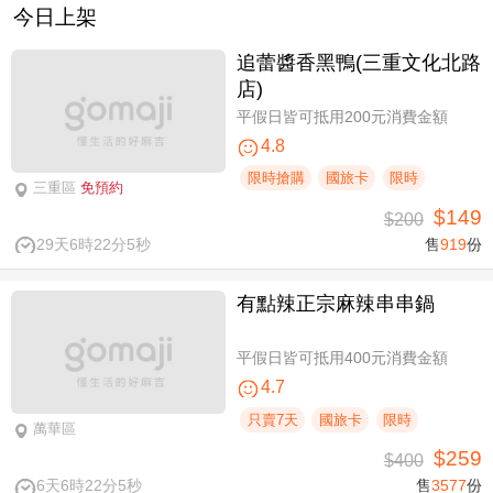
今日上架
追蕾醬香黑鴨(三重文化北路
店)
平假日皆可抵用200元消費金額
4.8
限時搶購
國旅卡
限時
三重區
免預約
$149
$200
29天6時22分4秒
售
919
份
有點辣正宗麻辣串串鍋
平假日皆可抵用400元消費金額
4.7
只賣7天
國旅卡
限時
萬華區
$259
$400
6天6時22分4秒
售
3577
份