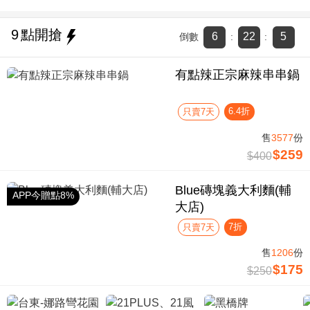
9
點開搶
6
22
5
倒數
:
:
有點辣正宗麻辣串串鍋
6.4折
只賣7天
售
3577
份
$259
$400
Blue磚塊義大利麵(輔
APP今贈點8%
大店)
7折
只賣7天
售
1206
份
$175
$250