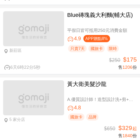
Blue磚塊義大利麵(輔大店)
平假日皆可抵用250元消費金額
4.9
APP贈點8%
只賣7天
國旅卡
限時
新莊區
$175
$250
6天6時22分4秒
售
1206
份
黃大衛美髮沙龍
A.優質設計師！造型設計洗+剪+護 / B.簡單擁有亮麗秀髮！亮麗單色染/髮根補染 二選一(不限髮長) / C.讓你自信！質感造型設計燙髮(不限髮長) / D.好評推薦！ 資深優質設計師-質感造型設計燙髮(燙髮含剪髮)/亮麗單色染(不限髮長，十選一)
4.8
國旅卡
品牌
5 家分店
$329
$650
起
售
1840
份