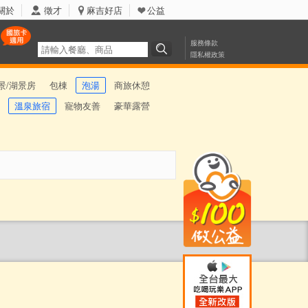
關於
徵才
麻吉好店
公益
服務條款
隱私權政策
景/湖景房
包棟
泡湯
商旅休憩
溫泉旅宿
寵物友善
豪華露營