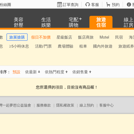
粉絲團
訂單查詢
客服
預約
美容
生活
宅配
旅遊
線上
舒壓
娛樂
購物
住宿
訂房
數
旅展搶購
假日不加價
星級飯店
飯店商旅
Motel
民宿
海
息
≥5小時休息
活動/門票
農場體驗
租車
國內外旅遊
旅遊紙券
序：
預設
依最新
依熱門程度
依銷售量
您所選擇的項目，目前沒有商品喔！
灣一起夢想公益協會
|
服務條款
|
隱私權政策
|
線上預約
|
客服中心