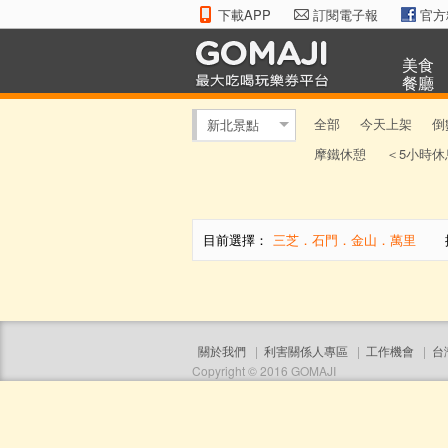
下載APP
訂閱電子報
官方
美食
餐廳
全部
今天上架
倒
新北景點
摩鐵休憩
＜5小時休
目前選擇：
三芝．石門．金山．萬里
排
關於我們
|
利害關係人專區
|
工作機會
|
台
Copyright © 2016 GOMAJI