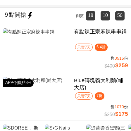
9
點開搶
18
10
50
倒數
:
:
有點辣正宗麻辣串串鍋
6.4折
只賣7天
售
3515
份
$259
$400
Blue磚塊義大利麵(輔
APP今贈點8%
大店)
7折
只賣7天
售
1070
份
$175
$250