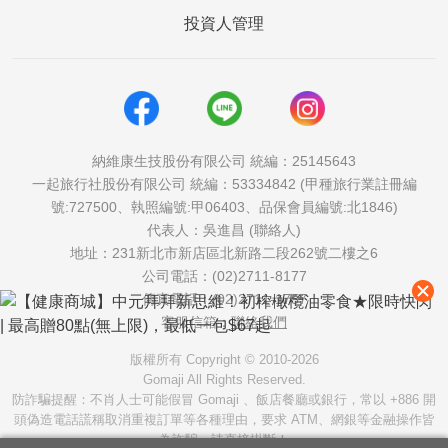
投資人管理
納維康生技股份有限公司 統編：25145643
一起旅行社股份有限公司 統編：53334842 (甲種旅行業註冊編
號:727500、執照編號:甲06403、品保會員編號:北1846)
代表人：吳進昌 (聯絡人)
地址：231新北市新店區北新路二段262號二樓之6
公司電話：(02)2711-8177
傳真電話：(02)2711-1757
客服信箱：
聯絡我們
版權所有 Copyright © 2010-2026
Gomaji All Rights Reserved.
防詐騙提醒：不肖人士可能假冒 Gomaji 、飯店餐廳或銀行，常以 +886 開
頭偽造電話謊稱取消重複訂單等各種理由，要求 ATM、網銀等金融操作皆
為詐騙，請直接掛斷！