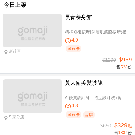
今日上架
長青養身館
精準修復按摩|深層肌筋膜按摩(指壓/指油壓 二選一)+(滑罐/舒刮 二選一)全程75分(手技75分)
4.9
國旅卡
新莊區
$959
$1200
售
528
份
黃大衛美髮沙龍
A.優質設計師！造型設計洗+剪+護 / B.簡單擁有亮麗秀髮！亮麗單色染/髮根補染 二選一(不限髮長) / C.讓你自信！質感造型設計燙髮(不限髮長) / D.好評推薦！ 資深優質設計師-質感造型設計燙髮(燙髮含剪髮)/亮麗單色染(不限髮長，十選一)
4.8
國旅卡
品牌
5 家分店
$329
$650
起
售
1834
份