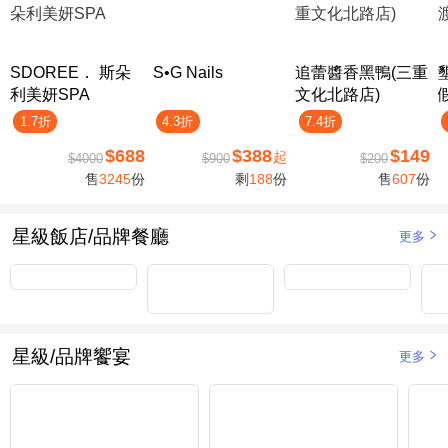
SDOREE． 斯朵
S•G Nails
追蕾醬香黑鴨(三重
利美妍SPA
文化北路店)
1.7折
4.3折
7.4折
$688
$388
$149
起
$4000
$900
$200
售
3245
份
剩
188
份
售
607
份
星級飯店/品牌餐廳
更多
星級/品牌饗宴
更多