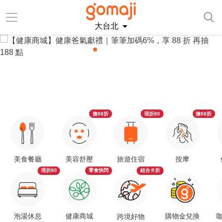
大台北
搶88折
現折80
搶88折
美食餐廳
美容舒壓
旅遊住宿
按摩
現折80
零食快閃
組合８折
泡湯休息
健康商城
購物金兌換
咖
跨境好物