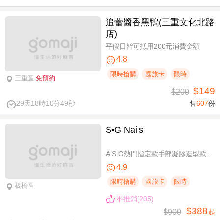
追蕾醬香黑鴨(三重文化北路
店)
平假日皆可抵用200元消費金額
4.8
限時搶購
國旅卡
限時
三重區
免預約
$149
$200
29天18時10分49秒
售
607
份
S•G Nails
A.S.G熱門指定款手部凝膠造型款110選1+輕保養(款式不定期更換，可換色) / B.約會過節好心情S.G 風格系-足部凝膠造型款110選1+輕保養(款式不定期更換，可換色) / C.簡簡單單好穿搭！手部凝膠上色+輕保養 / D.脫掉襪子不尷尬！足部凝膠上色+輕保養
4.9
限時搶購
國旅卡
限時
板橋區
不推銷(205)
$388
$900
起