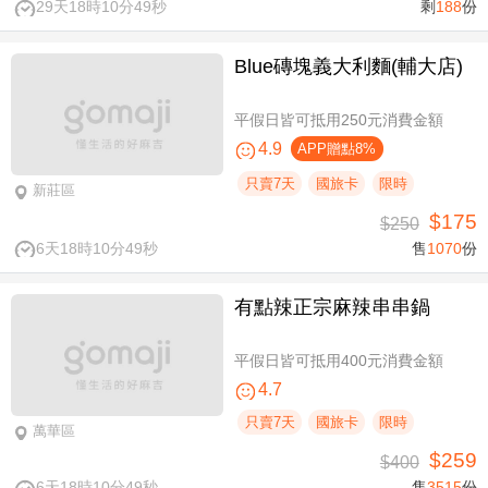
29天18時10分49秒
剩
188
份
Blue磚塊義大利麵(輔大店)
平假日皆可抵用250元消費金額
4.9
APP贈點8%
只賣7天
國旅卡
限時
新莊區
$175
$250
6天18時10分49秒
售
1070
份
有點辣正宗麻辣串串鍋
平假日皆可抵用400元消費金額
4.7
只賣7天
國旅卡
限時
萬華區
$259
$400
6天18時10分49秒
售
3515
份