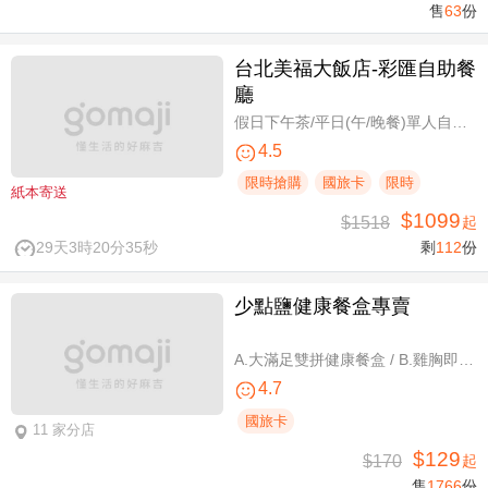
售
63
份
台北美福大飯店-彩匯自助餐
廳
假日下午茶/平日(午/晚餐)單人自助吃到飽券
4.5
限時搶購
國旅卡
限時
紙本寄送
$1099
$1518
起
29天3時20分34秒
剩
112
份
少點鹽健康餐盒專賣
A.大滿足雙拼健康餐盒 / B.雞胸即食包三入 / C.雞胸即食包超值組六入
4.7
國旅卡
11 家分店
$129
$170
起
售
1766
份