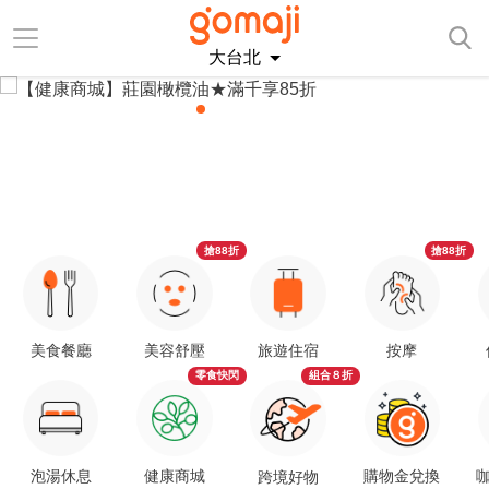
大台北
搶88折
搶88折
美食餐廳
美容舒壓
旅遊住宿
按摩
零食快閃
組合８折
泡湯休息
健康商城
購物金兌換
咖
跨境好物