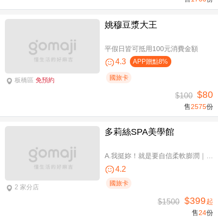
姚穆豆漿大王
平假日皆可抵用100元消費金額
4.3
APP贈點8%
國旅卡
板橋區
免預約
$80
$100
售
2575
份
多莉絲SPA美學館
A.我挺妳！就是要自信柔軟膨潤｜美胸按摩全程35分(純手技) / B.《不限體驗單次券》我挺妳！就是要自信柔軟膨潤｜美胸按摩全程35分(純手技) / C.《不限體驗單次券》Plus升級：Chakra七脈輪精油-暨全身十四經絡舒壓60分(純手技) / D.《不限體驗單次券》燈泡美肌青春好氣色-高舒敏緊緻雙組合：鬆筋軟膜臉部課程共110分(純手技)
4.2
國旅卡
2 家分店
$399
$1500
起
售
24
份