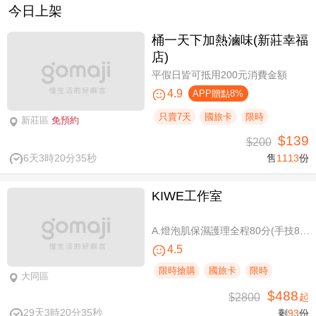
今日上架
桶一天下加熱滷味(新莊幸福
店)
平假日皆可抵用200元消費金額
4.9
APP贈點8%
只賣7天
國旅卡
限時
新莊區
免預約
$139
$200
6天3時20分34秒
售
1113
份
KIWE工作室
A.燈泡肌保濕護理全程80分(手技80分) / B.薰衣草美白保濕護理 全程80分/ C.排痠精油全身循環按摩共60分(手技60分)/ D.《不限體驗單次券》黃金體態美型平衡(腰腹/臀腿)二選一 全程40分(手技40分)
4.5
限時搶購
國旅卡
限時
大同區
$488
$2800
起
29天3時20分34秒
剩
93
份