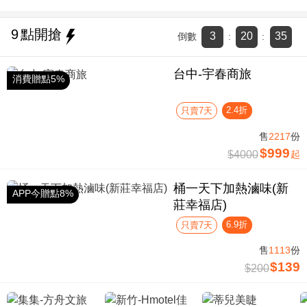
9
點開搶
3
20
35
倒數
:
:
台中-宇春商旅
消費贈點5%
2.4折
只賣7天
售
2217
份
$999
$4000
起
桶一天下加熱滷味(新
APP今贈點8%
莊幸福店)
6.9折
只賣7天
售
1113
份
$139
$200