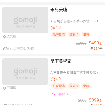
蒂兒美睫
A.自然系首選～新手不踩雷！ 3D 120根睫毛嫁接 / B.人氣熱銷款～回購率超高！新中式仙子款300根睫毛嫁接
4.3
限時搶購
國旅卡
限時
大安區
$499
$1800
起
29天3時20分34秒
售
194
份
星雨美學家
A.不挑場合超耐看百搭手部凝膠 / B.經典私藏手部凝膠設計款 / C.讓指尖擦出高級感足部凝膠 / D.風靡小紅書足部凝膠設計款 / E.CUCCIO足深層去足繭保養 / F.自然輕盈無負擔-微妝3D 120根嫁接
4.9
限時搶購
國旅卡
限時
三重區
不推銷(45)
$399
$600
起