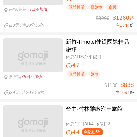
限時搶購
國旅卡
旅展
南投,集集
假日不加價
$1280
$3900
起
29天3時20分34秒
售
1544
份
新竹-Hmotel佳緹國際精品
旅館
休息3H不分平假日
4.7
限時搶購
旅展
多景點
假日不加價
$888
$1188
29天3時20分34秒
售
1094
份
台中-竹林雅緻汽車旅館
休息(平日3H/4H)/假日3H
4.4
今贈點5%