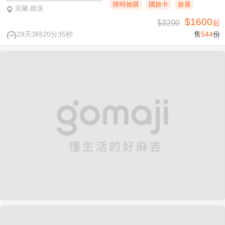
限時搶購
國旅卡
旅展
宜蘭,礁溪
$1600
$3200
起
29天3時20分34秒
售
544
份