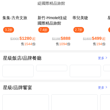
集集-方舟文旅
新竹-Hmotel佳緹
蒂兒美睫
國際精品旅館
3.2折
7.4折
2.7折
$1280
$888
$499
起
起
$3900
$1188
$1800
售
1544
份
售
1094
份
售
194
份
星級飯店/品牌餐廳
更多
星級/品牌饗宴
更多