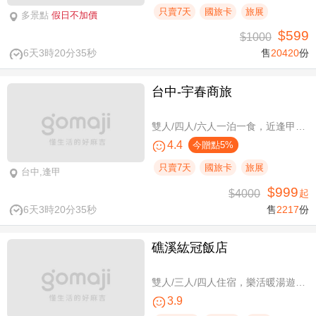
只賣7天
國旅卡
旅展
多景點
假日不加價
$599
$1000
6天3時20分34秒
售
20420
份
台中-宇春商旅
雙人/四人/六人一泊一食，近逢甲商圈親子假期
4.4
今贈點5%
只賣7天
國旅卡
旅展
台中,逢甲
$999
$4000
起
6天3時20分34秒
售
2217
份
礁溪紘冠飯店
雙人/三人/四人住宿，樂活暖湯遊專案
3.9