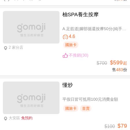
柚SPA養生按摩
A.足筋道|腳部循還按摩50分(純手技40分) / B.五感按摩全身舒壓(指/油壓 二選一)70分(純手技70分) / C.深層暖筋|黑玉熱石全身舒壓70分(手技60分)
4.6
國旅卡
2 家分店
不推銷(30)
$599
$700
起
售
483
份
懂炒
平假日皆可抵用100元消費金額
國旅卡
首賣
大安區
免預約
$79
$100