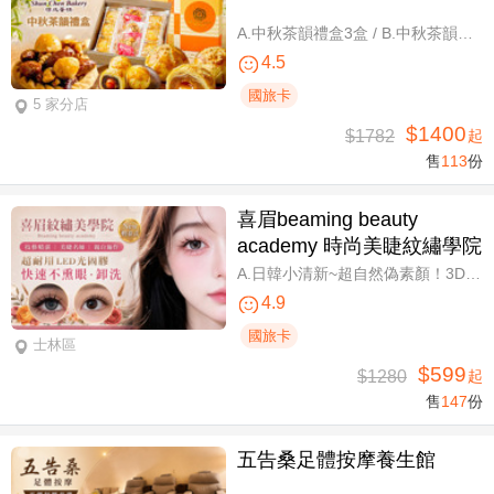
A.中秋茶韻禮盒3盒 / B.中秋茶韻禮盒6盒
4.5
國旅卡
5 家分店
$1400
$1782
起
售
113
份
喜眉beaming beauty
academy 時尚美睫紋繡學院
A.日韓小清新~超自然偽素顏！3D 120~150根睫毛嫁接套餐/B.迷人可愛~輕盈氣墊濃密感！3D Y型毛250根/6D雲朵輕盈氣墊睫毛350根嫁接 二選一/C.絕美驚嘆！迷人夢幻美人魚睫毛！超濃密輕柔6D 450~500根睫毛嫁接套餐/D.歐美混血風格！超濃密深邃睫毛6D 600根睫毛嫁接套餐/E.泰式輕感設計～異國混血感超迷人！6D 輕泰式不限根數睫毛嫁接套餐/F.八大效果美肌精緻保養全程90分
4.9
國旅卡
士林區
$599
$1280
起
售
147
份
五告桑足體按摩養生館