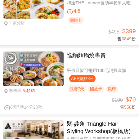
和逸THE Lounge自助早餐單人吃到飽
4.6
國旅卡
2 家分店
$399
$495
售
6849
份
逸麵麵鍋燒專賣
平假日皆可抵用100元消費金額
APP贈點8%
只賣7天
國旅卡
限時
板橋區
免預約
$70
$100
6天7時14分19秒
售
558
份
髮‧參角 Triangle Hair
Styling Workshop(板橋店)