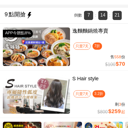
9
點開搶
7
14
20
倒數
:
:
逸麵麵鍋燒專賣
APP今贈點8%
7折
只賣7天
售
558
份
$70
$100
S Hair style
3.2折
只賣7天
剩
3
份
$259
$800
起