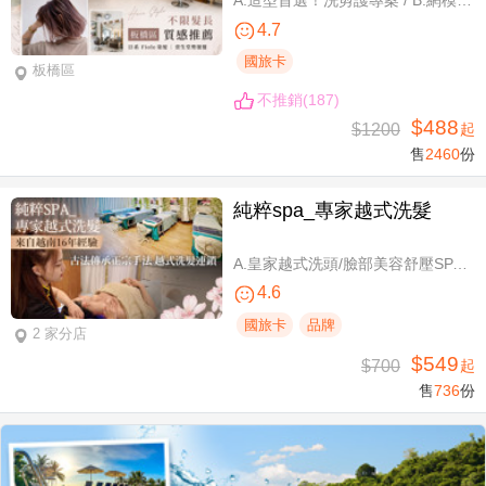
A.造型首選！洗剪護專案 / B.網模超質感！日系Fiole染護專案(不分長短，過腰另計) / C.簡單又有型！日系資生堂剪燙護專案(不限髮長) / D.回頭率滿分！Napla娜普菈溫塑剪燙護專案
4.7
國旅卡
板橋區
不推銷(187)
$488
$1200
起
售
2460
份
純粹spa_專家越式洗髮
A.皇家越式洗頭/臉部美容舒壓SPA/舒壓採耳SPA 三選一40分(手技40分) / B.越式經典足底深層保養+去足繭+精油按摩 / C.越式純粹經典套餐(臉部美容舒壓SPA/舒壓採耳SPA二選一)全程80分(手技80分) / D.越式皇家古法按摩|全身越式精油舒壓/越式古法指壓 任選全程60分(手技60分)
4.6
國旅卡
品牌
2 家分店
$549
$700
起
售
736
份