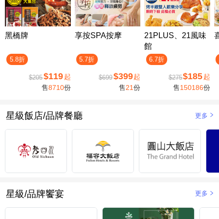
黑橋牌
享按SPA按摩
21PLUS、21風味
館
5.8折
5.7折
6.7折
$119
$399
$185
起
起
起
$205
$699
$275
售
8710
份
售
21
份
售
150186
份
星級飯店/品牌餐廳
更多
星級/品牌饗宴
更多