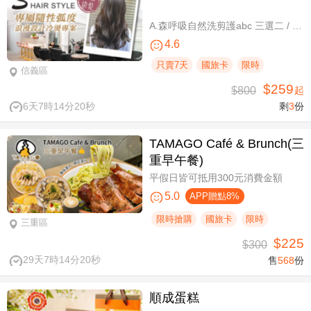
A.森呼吸自然洗剪護abc 三選二 / B.潮流實色質感染髮專案(不限髮長) / C.專屬隨性弧度 浪漫設計冷燙專案(不限髮長，含剪髮)
4.6
只賣7天
國旅卡
限時
信義區
$259
$800
起
6天7時14分19秒
剩
3
份
TAMAGO Café & Brunch(三
重早午餐)
平假日皆可抵用300元消費金額
5.0
APP贈點8%
限時搶購
國旅卡
限時
三重區
$225
$300
29天7時14分19秒
售
568
份
順成蛋糕