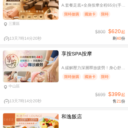
A.套餐足底+全身按摩全程65分(手技60分) / B.套餐足底+全身按摩全程95分(手技90分)
限時搶購
國旅卡
限時
三重區
$620
$800
起
13天7時14分19秒
剩
40
份
享按SPA按摩
A.緩解壓力深層釋放疲勞！身心舒壓SPA60分(純手技) / B.緩解壓力 × 放鬆身心 × 深層釋放疲勞！讓身體與情緒同步放鬆全程90分身心舒壓(純手技) / C.打造最適合自己的放鬆！自由搭配客製化四選三舒壓全程90分(手技90分) / D.忙碌也能快速充電！客製化四選一舒壓30分(手技30分)
限時搶購
國旅卡
限時
中山區
$399
$699
起
13天7時14分19秒
售
21
份
和逸飯店