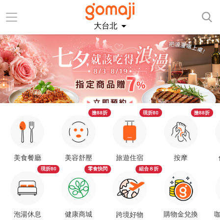
大台北
搶88折
現折80
搶88折
美食餐廳
美容舒壓
旅遊住宿
按摩
現折80
零食快閃
組合８折
泡湯休息
健康商城
購物金兌換
咖
跨境好物