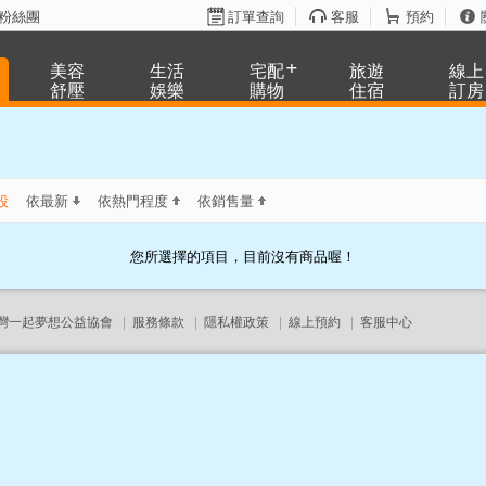
粉絲團
訂單查詢
客服
預約
美容
生活
宅配
旅遊
線上
舒壓
娛樂
購物
住宿
訂房
設
依最新
依熱門程度
依銷售量
您所選擇的項目，目前沒有商品喔！
灣一起夢想公益協會
|
服務條款
|
隱私權政策
|
線上預約
|
客服中心