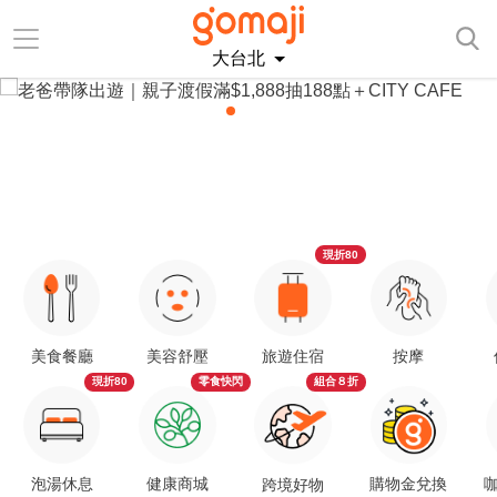
大台北
現折80
美食餐廳
美容舒壓
旅遊住宿
按摩
現折80
零食快閃
組合８折
泡湯休息
健康商城
購物金兌換
咖
跨境好物