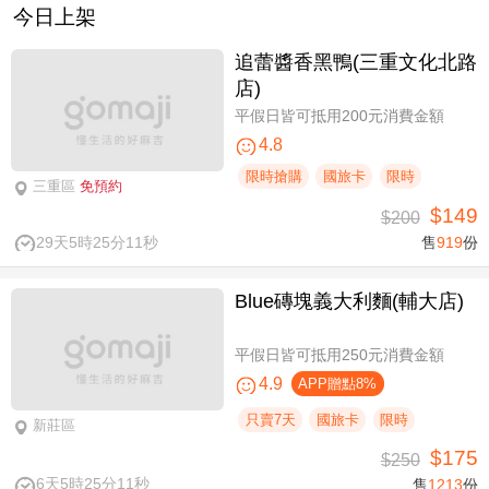
今日上架
追蕾醬香黑鴨(三重文化北路
店)
平假日皆可抵用200元消費金額
4.8
限時搶購
國旅卡
限時
三重區
免預約
$149
$200
29天5時25分10秒
售
919
份
Blue磚塊義大利麵(輔大店)
平假日皆可抵用250元消費金額
4.9
APP贈點8%
只賣7天
國旅卡
限時
新莊區
$175
$250
6天5時25分10秒
售
1213
份