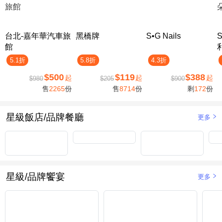
台北-嘉年華汽車旅
黑橋牌
S•G Nails
館
5.1折
5.8折
4.3折
$500
$119
$388
起
起
起
$980
$205
$900
售
2265
份
售
8714
份
剩
172
份
星級飯店/品牌餐廳
更多
星級/品牌饗宴
更多