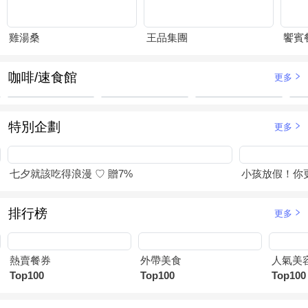
雞湯桑
王品集團
饗賓
咖啡/速食館
更多
特別企劃
更多
七夕就該吃得浪漫 ♡ 贈7%
小孩放假！你
排行榜
更多
熱賣餐券
外帶美食
人氣美
Top100
Top100
Top100