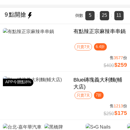
9
點開搶
5
25
10
倒數
:
:
有點辣正宗麻辣串串鍋
6.4折
只賣7天
售
3577
份
$259
$400
Blue磚塊義大利麵(輔
APP今贈點8%
大店)
7折
只賣7天
售
1213
份
$175
$250