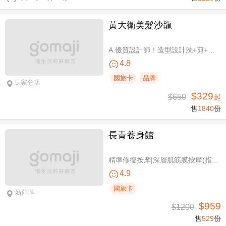
黃大衛美髮沙龍
A.優質設計師！造型設計洗+剪+護 / B.簡單擁有亮麗秀髮！亮麗單色染/髮根補染 二選一(不限髮長) / C.讓你自信！質感造型設計燙髮(不限髮長) / D.好評推薦！ 資深優質設計師-質感造型設計燙髮(燙髮含剪髮)/亮麗單色染(不限髮長，十選一)
4.8
國旅卡
品牌
5 家分店
$329
$650
起
售
1840
份
長青養身館
精準修復按摩|深層肌筋膜按摩(指壓/指油壓 二選一)+(滑罐/舒刮 二選一)全程75分(手技75分)
4.9
國旅卡
新莊區
$959
$1200
售
529
份