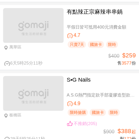
有點辣正宗麻辣串串鍋
平假日皆可抵用400元消費金額
4.7
只賣7天
國旅卡
限時
萬華區
$259
$400
6天5時25分10秒
售
3577
份
S•G Nails
A.S.G熱門指定款手部凝膠造型款110選1+輕保養(款式不定期更換，可換色) / B.約會過節好心情S.G 風格系-足部凝膠造型款110選1+輕保養(款式不定期更換，可換色) / C.簡簡單單好穿搭！手部凝膠上色+輕保養 / D.脫掉襪子不尷尬！足部凝膠上色+輕保養
4.9
限時搶購
國旅卡
限時
板橋區
不推銷(205)
$388
$900
起
29天5時25分10秒
剩
172
份