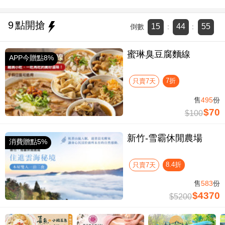
9
點開搶
15
44
54
倒數
:
:
蜜琳臭豆腐麵線
APP今贈點8%
7折
只賣7天
售
495
份
$70
$100
新竹-雪霸休閒農場
消費贈點5%
8.4折
只賣7天
售
583
份
$4370
$5200