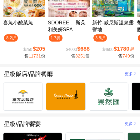
喜魚小酸菜魚
SDOREE． 斯朵
新竹-威尼斯溫泉露
利美妍SPA
營地
8.2折
1.7折
3.8折
$205
$688
$1780
起
$250
$4000
$4600
售
11731
份
售
3251
份
售
749
份
星級飯店/品牌餐廳
更多
星級/品牌饗宴
更多