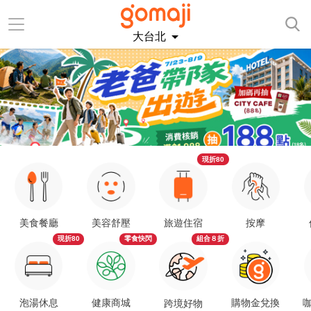
大台北
現折80
美食餐廳
美容舒壓
旅遊住宿
按摩
現折80
零食快閃
組合８折
泡湯休息
健康商城
購物金兌換
咖
跨境好物