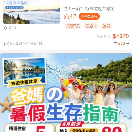
雙人一泊二食(農遊超市專案)
4.7
今贈點5%
只賣7天
國旅卡
旅展
新竹
$4370
$5200
6天15時44分53秒
售
583
份