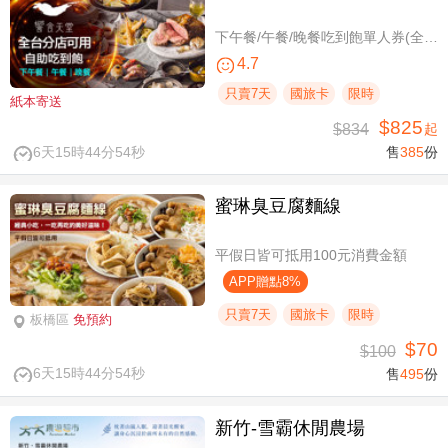
下午餐/午餐/晚餐吃到飽單人券(全台分店可用)
4.7
只賣7天
國旅卡
限時
紙本寄送
$825
$834
起
6天15時44分53秒
售
385
份
蜜琳臭豆腐麵線
平假日皆可抵用100元消費金額
APP贈點8%
只賣7天
國旅卡
限時
板橋區
免預約
$70
$100
6天15時44分53秒
售
495
份
新竹-雪霸休閒農場