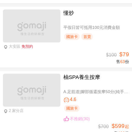
懂炒
平假日皆可抵用100元消費金額
國旅卡
首賣
大安區
免預約
$79
$100
售
63
份
柚SPA養生按摩
A.足筋道|腳部循還按摩50分(純手技40分) / B.五感按摩全身舒壓(指/油壓 二選一)70分(純手技70分) / C.深層暖筋|黑玉熱石全身舒壓70分(手技60分)
4.6
國旅卡
2 家分店
不推銷(30)
$599
$700
起