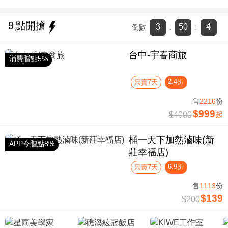
9
點開搶
3
50
3
倒數
:
:
台中-宇春商旅
消費贈點5%
2.4折
只賣7天
售
2216
份
$999
$4000
起
桶一天下加熱滷味(新
APP今贈點8%
莊幸福店)
6.9折
只賣7天
售
1113
份
$139
$200