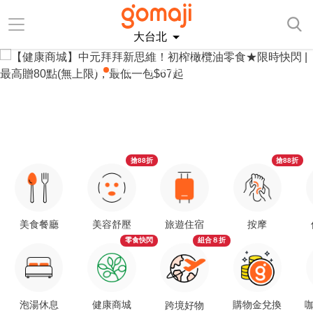
大台北
搶88折
搶88折
美食餐廳
美容舒壓
旅遊住宿
按摩
零食快閃
組合８折
泡湯休息
健康商城
購物金兌換
咖
跨境好物