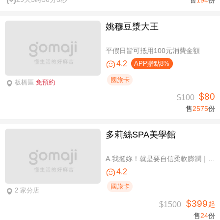
姚穆豆漿大王
平假日皆可抵用100元消費金額
4.2
APP贈點8%
國旅卡
板橋區
免預約
$80
$100
售
2575
份
多莉絲SPA美學館
A.我挺妳！就是要自信柔軟膨潤｜美胸按摩全程35分(純手技) / B.《不限體驗單次券》我挺妳！就是要自信柔軟膨潤｜美胸按摩全程35分(純手技) / C.《不限體驗單次券》Plus升級：Chakra七脈輪精油-暨全身十四經絡舒壓60分(純手技) / D.《不限體驗單次券》燈泡美肌青春好氣色-高舒敏緊緻雙組合：鬆筋軟膜臉部課程共110分(純手技)
4.2
國旅卡
2 家分店
$399
$1500
起
售
24
份