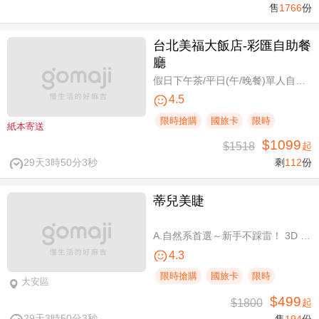
售
1766
份
台北美福大飯店-彩匯自助餐
廳
假日下午茶/平日(午/晚餐)單人自助吃到飽券
4.5
限時搶購
國旅卡
限時
紙本寄送
$1099
$1518
起
29天3時50分3秒
剩
112
份
蒂兒美睫
A.自然系首選～新手不踩雷！ 3D 120根睫毛嫁接 / B.人氣熱銷款～回購率超高！新中式仙子款300根睫毛嫁接
4.3
限時搶購
國旅卡
限時
大安區
$499
$1800
起
29天3時50分3秒
售
194
份