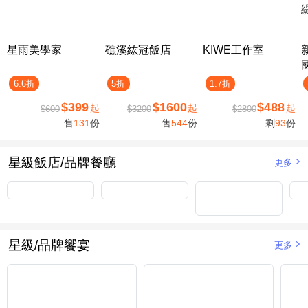
星雨美學家
礁溪紘冠飯店
KIWE工作室
6.6折
5折
1.7折
$399
$1600
$488
起
起
起
$600
$3200
$2800
售
131
份
售
544
份
剩
93
份
星級飯店/品牌餐廳
更多
星級/品牌饗宴
更多