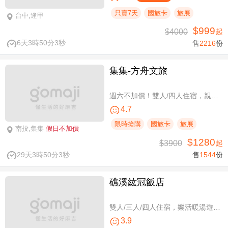
只賣7天
國旅卡
旅展
台中,逢甲
$999
$4000
起
6天3時50分3秒
售
2216
份
集集-方舟文旅
週六不加價！雙人/四人住宿，親子假期
4.7
限時搶購
國旅卡
旅展
南投,集集
假日不加價
$1280
$3900
起
29天3時50分3秒
售
1544
份
礁溪紘冠飯店
雙人/三人/四人住宿，樂活暖湯遊專案
3.9