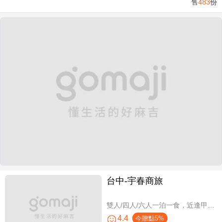
售
483
份
台中-宇春商旅
雙人/四人/六人一泊一食，近逢甲商圈親子假期
4.4
今贈點5%