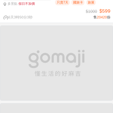
只賣7天
國旅卡
旅展
多景點
假日不加價
$599
$1000
6天3時50分3秒
售
20420
份