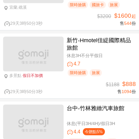
限時搶購
國旅卡
旅展
宜蘭,礁溪
$1600
$3200
起
29天3時50分3秒
售
544
份
新竹-Hmotel佳緹國際精品
旅館
休息3H不分平假日
4.7
限時搶購
旅展
多景點
假日不加價
$888
$1188
29天3時50分3秒
售
1094
份
台中-竹林雅緻汽車旅館
休息(平日3H/4H)/假日3H
4.4
今贈點5%