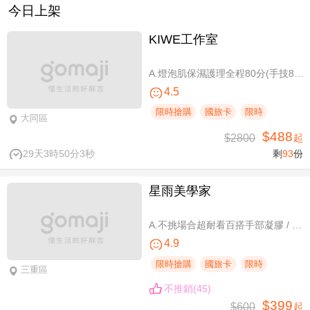
今日上架
KIWE工作室
A.燈泡肌保濕護理全程80分(手技80分) / B.薰衣草美白保濕護理 全程80分/ C.排痠精油全身循環按摩共60分(手技60分)/ D.《不限體驗單次券》黃金體態美型平衡(腰腹/臀腿)二選一 全程40分(手技40分)
4.5
限時搶購
國旅卡
限時
大同區
$488
$2800
起
29天3時50分3秒
剩
93
份
星雨美學家
A.不挑場合超耐看百搭手部凝膠 / B.經典私藏手部凝膠設計款 / C.讓指尖擦出高級感足部凝膠 / D.風靡小紅書足部凝膠設計款 / E.CUCCIO足深層去足繭保養 / F.自然輕盈無負擔-微妝3D 120根嫁接
4.9
限時搶購
國旅卡
限時
三重區
不推銷(45)
$399
$600
起