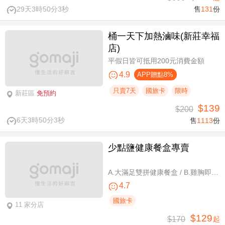
29天3時50分3秒
售
131
份
桶一天下加熱滷味(新莊幸福
店)
平假日皆可抵用200元消費金額
4.9
APP贈點8%
只賣7天
國旅卡
限時
新莊區
免預約
$139
$200
6天3時50分3秒
售
1113
份
少點鹽健康餐盒專賣
A.大滿足雙拼健康餐盒 / B.雞胸即食包三入 / C.雞胸即食包超值組六入
4.7
國旅卡
11 家分店
$129
$170
起