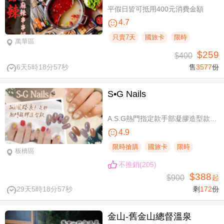
平假日皆可抵用400元消費金額
4.7
只賣7天
國旅卡
限時
萬華區
$259
$400
6天5時18分56秒
售
3577
份
S•G Nails
A.S.G熱門指定款手部凝膠造型款110選1+輕保養(款式不定期更換，可換色) / B.約會過節好心情S.G 風格系-足部凝膠造型款110選1+輕保養(款式不定期更換，可換色) / C.簡簡單單好穿搭！手部凝膠上色+輕保養 / D.脫掉襪子不尷尬！足部凝膠上色+輕保養
4.9
限時搶購
國旅卡
限時
板橋區
不推銷(205)
$388
$900
起
29天5時18分56秒
剩
172
份
金山-舊金山總督溫泉