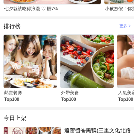
七夕就該吃得浪漫 ♡ 贈7%
小孩放假！你
排行榜
更多
熱賣餐券
外帶美食
人氣美
Top100
Top100
Top100
今日上架
追蕾醬香黑鴨(三重文化北路