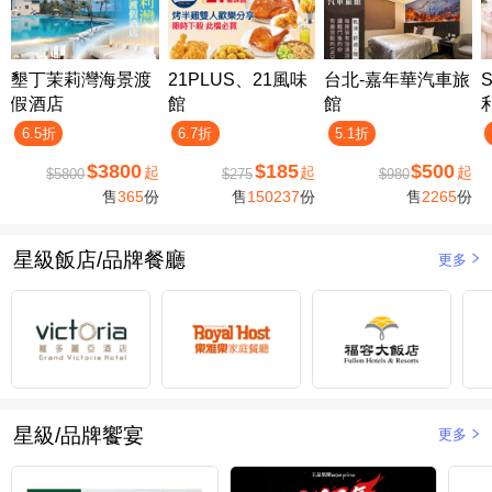
墾丁茉莉灣海景渡
21PLUS、21風味
台北-嘉年華汽車旅
假酒店
館
館
6.5折
6.7折
5.1折
$3800
$185
$500
起
起
起
$5800
$275
$980
售
365
份
售
150237
份
售
2265
份
星級飯店/品牌餐廳
更多
星級/品牌饗宴
更多