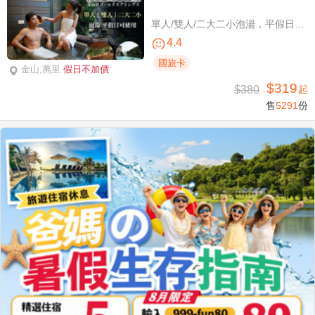
單人/雙人/二大二小泡湯，平假日可使用
4.4
國旅卡
金山,萬里
假日不加價
$319
$380
起
售
5291
份