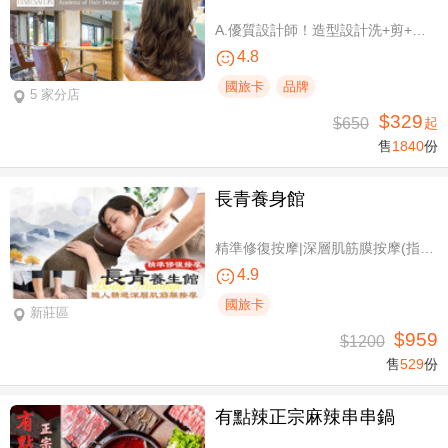
A.優質設計師！造型設計洗+剪+護 / B.簡單擁有亮麗秀髮！亮麗單色染/髮根補染 二選一(不限髮長) / C.讓你自信！質感造型設計燙髮(不限髮長) / D.好評推薦！ 資深優質設計師-質感造型設計燙髮(燙髮含剪髮)/亮麗單色染(不限髮長，十選一)
4.8
國旅卡
品牌
5 家分店
$329
$650
起
售
1840
份
長青養身館
精準修復按摩|深層肌筋膜按摩(指壓/指油壓 二選一)+(滑罐/舒刮 二選一)全程75分(手技75分)
4.9
國旅卡
新莊區
$959
$1200
售
529
份
有點辣正宗麻辣串串鍋