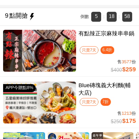
9
點開搶
5
18
57
倒數
:
:
有點辣正宗麻辣串串鍋
6.4折
只賣7天
售
3577
份
$259
$400
Blue磚塊義大利麵(輔
APP今贈點8%
大店)
7折
只賣7天
售
1213
份
$175
$250