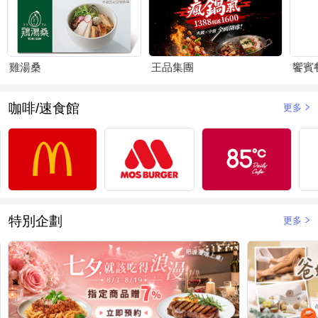
雞湯桑
王品集團
饗賓
咖啡/速食館
更多
特別企劃
更多