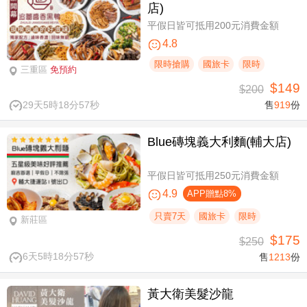
店)
平假日皆可抵用200元消費金額
4.8
限時搶購
國旅卡
限時
三重區
免預約
$149
$200
29天5時18分56秒
售
919
份
Blue磚塊義大利麵(輔大店)
平假日皆可抵用250元消費金額
4.9
APP贈點8%
只賣7天
國旅卡
限時
新莊區
$175
$250
6天5時18分56秒
售
1213
份
黃大衛美髮沙龍