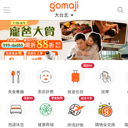
大台北
現折80
美食餐廳
美容舒壓
旅遊住宿
按摩
現折80
零食快閃
組合８折
泡湯休息
健康商城
購物金兌換
咖
跨境好物