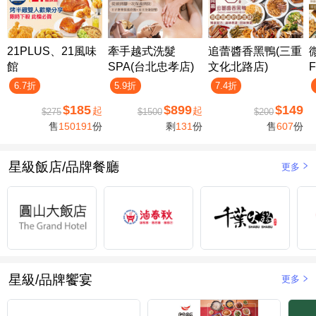
21PLUS、21風味
牽手越式洗髮
追蕾醬香黑鴨(三重
館
SPA(台北忠孝店)
文化北路店)
F
6.7折
5.9折
7.4折
$185
$899
$149
起
起
$275
$1500
$200
售
150191
份
剩
131
份
售
607
份
星級飯店/品牌餐廳
更多
星級/品牌饗宴
更多