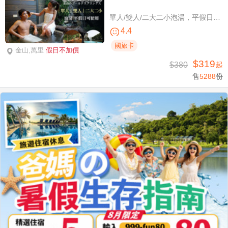
單人/雙人/二大二小泡湯，平假日可使用
4.4
國旅卡
金山,萬里
假日不加價
$319
$380
起
售
5288
份