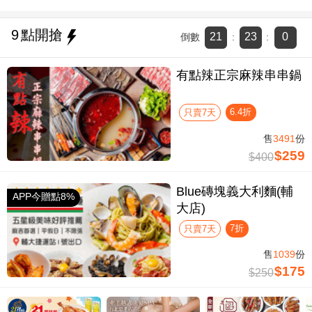
9
點開搶
21
22
59
倒數
:
:
有點辣正宗麻辣串串鍋
6.4折
只賣7天
售
3491
份
$259
$400
Blue磚塊義大利麵(輔
APP今贈點8%
大店)
7折
只賣7天
售
1039
份
$175
$250