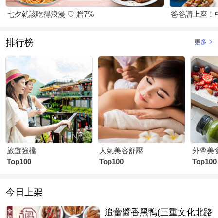
七夕就該吃得浪漫 ♡ 贈7%
爸爸請上座！
排行榜
更多
旅遊強檔
人氣美容舒壓
外帶美
Top100
Top100
Top100
今日上架
追蕾醬香黑鴨(三重文化北路