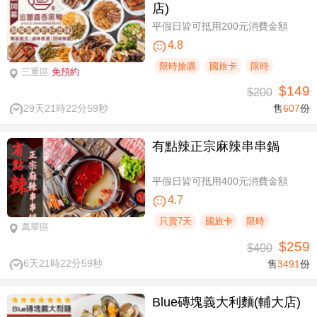
店)
平假日皆可抵用200元消費金額
4.8
限時搶購
國旅卡
限時
三重區
免預約
$149
$200
29天21時22分58秒
售
607
份
有點辣正宗麻辣串串鍋
平假日皆可抵用400元消費金額
4.7
只賣7天
國旅卡
限時
萬華區
$259
$400
6天21時22分58秒
售
3491
份
Blue磚塊義大利麵(輔大店)