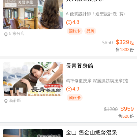
A.優質設計師！造型設計洗+剪+護 / B.簡單擁有亮麗秀髮！亮麗單色染/髮根補染 二選一(不限髮長) / C.讓你自信！質感造型設計燙髮(不限髮長) / D.好評推薦！ 資深優質設計師-質感造型設計燙髮(燙髮含剪髮)/亮麗單色染(不限髮長，十選一)
4.8
國旅卡
品牌
5 家分店
$329
$650
起
售
1833
份
長青養身館
精準修復按摩|深層肌筋膜按摩(指壓/指油壓 二選一)+(滑罐/舒刮 二選一)全程75分(手技75分)
4.9
國旅卡
新莊區
$959
$1200
售
528
份
金山-舊金山總督溫泉