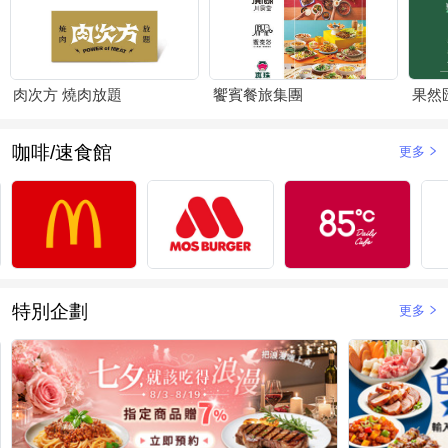
肉次方 燒肉放題
饗賓餐旅集團
果然
咖啡/速食館
更多
特別企劃
更多