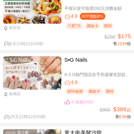
平假日皆可抵用250元消費金額
4.9
APP贈點8%
只賣7天
國旅卡
限時
新莊區
$175
$250
6天21時22分58秒
售
1039
份
S•G Nails
A.S.G熱門指定款手部凝膠造型款110選1+輕保養(款式不定期更換，可換色) / B.約會過節好心情S.G 風格系-足部凝膠造型款110選1+輕保養(款式不定期更換，可換色) / C.簡簡單單好穿搭！手部凝膠上色+輕保養 / D.脫掉襪子不尷尬！足部凝膠上色+輕保養
4.9
限時搶購
國旅卡
限時
板橋區
不推銷(205)
$388
$900
起
29天21時22分58秒
剩
196
份
黃大衛美髮沙龍