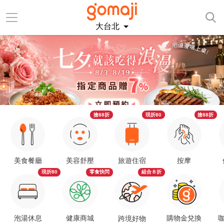
大台北
搶88折
現折80
搶88折
美食餐廳
美容舒壓
旅遊住宿
按摩
現折80
零食快閃
組合８折
泡湯休息
健康商城
購物金兌換
咖
跨境好物