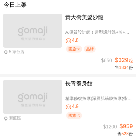
今日上架
黃大衛美髮沙龍
A.優質設計師！造型設計洗+剪+護 / B.簡單擁有亮麗秀髮！亮麗單色染/髮根補染 二選一(不限髮長) / C.讓你自信！質感造型設計燙髮(不限髮長) / D.好評推薦！ 資深優質設計師-質感造型設計燙髮(燙髮含剪髮)/亮麗單色染(不限髮長，十選一)
4.8
國旅卡
品牌
5 家分店
$329
$650
起
售
1834
份
長青養身館
精準修復按摩|深層肌筋膜按摩(指壓/指油壓 二選一)+(滑罐/舒刮 二選一)全程75分(手技75分)
4.9
國旅卡
新莊區
$959
$1200
售
528
份