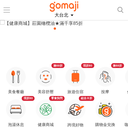
大台北
搶88折
現折80
搶88折
美食餐廳
美容舒壓
旅遊住宿
按摩
現折80
零食快閃
組合８折
泡湯休息
健康商城
購物金兌換
咖
跨境好物