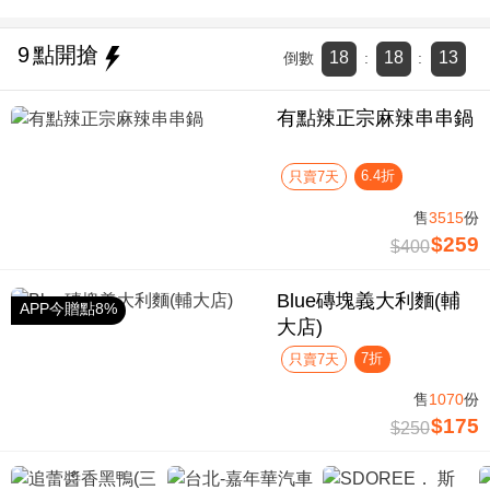
9
點開搶
18
18
13
倒數
:
:
有點辣正宗麻辣串串鍋
6.4折
只賣7天
售
3515
份
$259
$400
Blue磚塊義大利麵(輔
APP今贈點8%
大店)
7折
只賣7天
售
1070
份
$175
$250