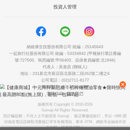
投資人管理
納維康生技股份有限公司 統編：25145643
一起旅行社股份有限公司 統編：53334842 (甲種旅行業註冊編
號:727500、執照編號:甲06403、品保會員編號:北1846)
代表人：吳進昌 (聯絡人)
地址：231新北市新店區北新路二段262號二樓之6
公司電話：(02)2711-8177
傳真電話：(02)2711-1757
客服信箱：
聯絡我們
版權所有 Copyright © 2010-2026
Gomaji All Rights Reserved.
防詐騙提醒：不肖人士可能假冒 Gomaji 、飯店餐廳或銀行，常以 +886 開
頭偽造電話謊稱取消重複訂單等各種理由，要求 ATM、網銀等金融操作皆
為詐騙，請直接掛斷！