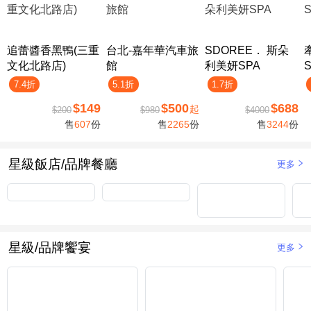
追蕾醬香黑鴨(三重
台北-嘉年華汽車旅
SDOREE． 斯朵
文化北路店)
館
利美妍SPA
7.4折
5.1折
1.7折
$149
$500
$688
起
$200
$980
$4000
售
607
份
售
2265
份
售
3244
份
星級飯店/品牌餐廳
更多
星級/品牌饗宴
更多