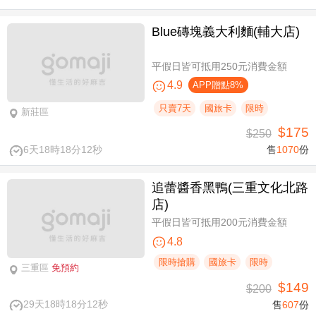
Blue磚塊義大利麵(輔大店)
平假日皆可抵用250元消費金額
4.9
APP贈點8%
只賣7天
國旅卡
限時
新莊區
$175
$250
6天18時18分12秒
售
1070
份
追蕾醬香黑鴨(三重文化北路
店)
平假日皆可抵用200元消費金額
4.8
限時搶購
國旅卡
限時
三重區
免預約
$149
$200
29天18時18分12秒
售
607
份