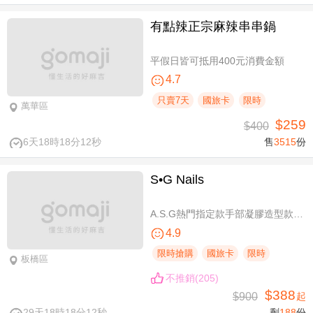
有點辣正宗麻辣串串鍋
平假日皆可抵用400元消費金額
4.7
只賣7天
國旅卡
限時
萬華區
$259
$400
6天18時18分12秒
售
3515
份
S•G Nails
A.S.G熱門指定款手部凝膠造型款110選1+輕保養(款式不定期更換，可換色) / B.約會過節好心情S.G 風格系-足部凝膠造型款110選1+輕保養(款式不定期更換，可換色) / C.簡簡單單好穿搭！手部凝膠上色+輕保養 / D.脫掉襪子不尷尬！足部凝膠上色+輕保養
4.9
限時搶購
國旅卡
限時
板橋區
不推銷(205)
$388
$900
起
29天18時18分12秒
剩
188
份