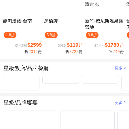
趣淘漫旅-台南
黑橋牌
新竹-威尼斯溫泉露
營地
1.8折
5.8折
3.8折
$2599
$119
$1780
起
起
$14098
$205
$4600
售
2014
份
售
8722
份
售
749
份
星級飯店/品牌餐廳
更多
星級/品牌饗宴
更多