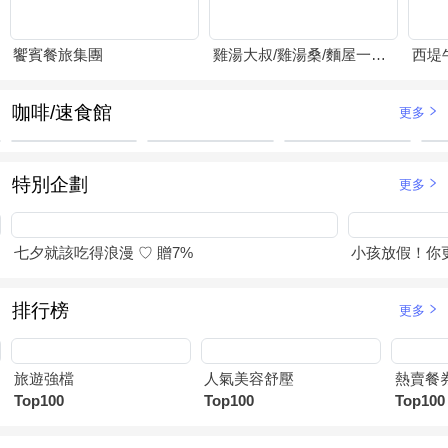
饗賓餐旅集團
雞湯大叔/雞湯桑/麵屋一燈/賴山嶼
西堤
咖啡/速食館
更多
特別企劃
更多
七夕就該吃得浪漫 ♡ 贈7%
小孩放假！你
排行榜
更多
旅遊強檔
人氣美容舒壓
熱賣餐
Top100
Top100
Top100