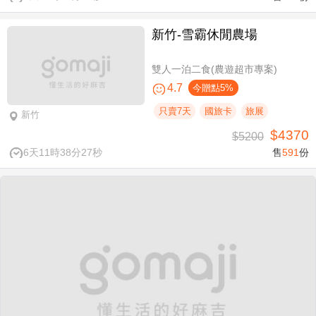
新竹-雪霸休閒農場
雙人一泊二食(農遊超市專案)
4.7
今贈點5%
只賣7天
國旅卡
旅展
新竹
$4370
$5200
6天11時38分27秒
售
591
份