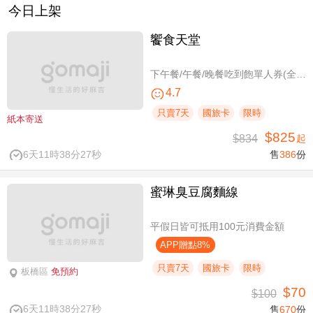
今日上架
饗食天堂
下午餐/午餐/晚餐吃到飽單人券(全台分店可用)
4.7
只賣7天
國旅卡
限時
紙本寄送
$825
$834
起
6天11時38分27秒
售
386
份
蜜琳臭豆腐麵線
平假日皆可抵用100元消費金額
APP贈點8%
只賣7天
國旅卡
限時
板橋區
免預約
$70
$100
6天11時38分27秒
售
670
份