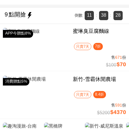
9
點開搶
11
38
28
倒數
:
:
蜜琳臭豆腐麵線
APP今贈點8%
7折
只賣7天
售
671
份
$70
$100
新竹-雪霸休閒農場
消費贈點5%
8.4折
只賣7天
售
591
份
$4370
$5200