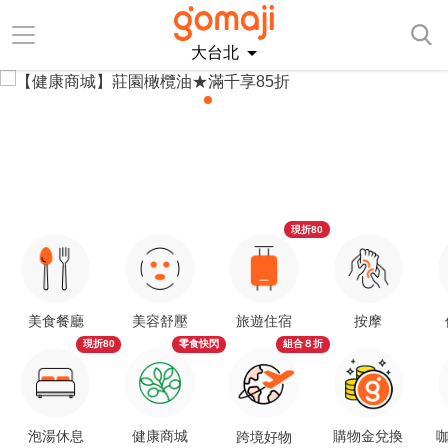
大台北
現折80
美食餐廳
美容舒壓
旅遊住宿
按摩
現折80
零食快閃
組合８折
泡湯休息
健康商城
購物金兌換
咖
跨境好物