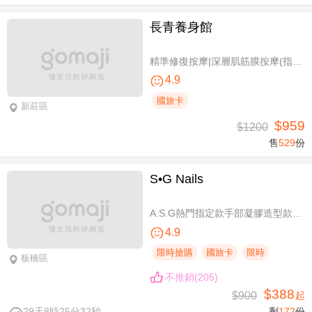
長青養身館
精準修復按摩|深層肌筋膜按摩(指壓/指油壓 二選一)+(滑罐/舒刮 二選一)全程75分(手技75分)
4.9
國旅卡
新莊區
$959
$1200
售
529
份
S•G Nails
A.S.G熱門指定款手部凝膠造型款110選1+輕保養(款式不定期更換，可換色) / B.約會過節好心情S.G 風格系-足部凝膠造型款110選1+輕保養(款式不定期更換，可換色) / C.簡簡單單好穿搭！手部凝膠上色+輕保養 / D.脫掉襪子不尷尬！足部凝膠上色+輕保養
4.9
限時搶購
國旅卡
限時
板橋區
不推銷(205)
$388
$900
起
29天8時25分31秒
剩
172
份