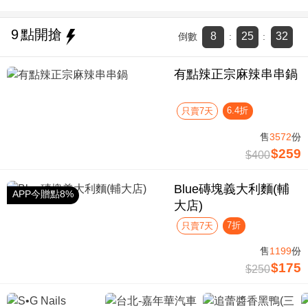
9
點開搶
8
25
32
倒數
:
:
有點辣正宗麻辣串串鍋
6.4折
只賣7天
售
3572
份
$259
$400
Blue磚塊義大利麵(輔
APP今贈點8%
大店)
7折
只賣7天
售
1199
份
$175
$250