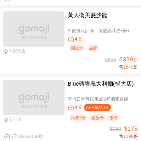
黃大衛美髮沙龍
A.優質設計師！造型設計洗+剪+護 / B.簡單擁有亮麗秀髮！亮麗單色染/髮根補染 二選一(不限髮長) / C.讓你自信！質感造型設計燙髮(不限髮長) / D.好評推薦！ 資深優質設計師-質感造型設計燙髮(燙髮含剪髮)/亮麗單色染(不限髮長，十選一)
4.8
國旅卡
品牌
5 家分店
$329
$650
起
售
1840
份
Blue磚塊義大利麵(輔大店)
平假日皆可抵用250元消費金額
4.9
APP贈點8%
只賣7天
國旅卡
限時
新莊區
$175
$250
6天8時25分31秒
售
1199
份