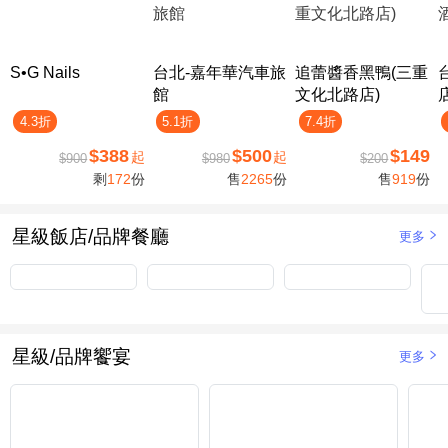
S•G Nails
台北-嘉年華汽車旅
追蕾醬香黑鴨(三重
館
文化北路店)
4.3折
5.1折
7.4折
$388
$500
$149
起
起
$900
$980
$200
剩
172
份
售
2265
份
售
919
份
星級飯店/品牌餐廳
更多
星級/品牌饗宴
更多