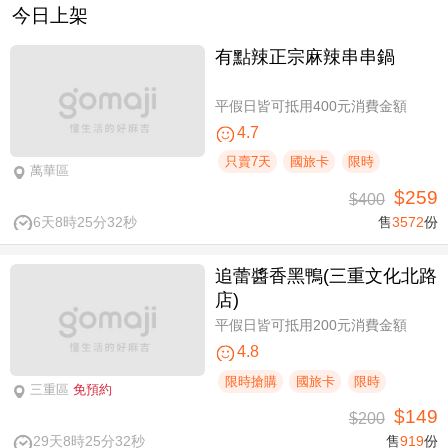
今日上架
有點辣正宗麻辣串串鍋
平假日皆可抵用400元消費金額
4.7
只賣7天
國旅卡
限時
萬華區
$259
$400
6天8時25分31秒
售
3572
份
追蕾醬香黑鴨(三重文化北路
店)
平假日皆可抵用200元消費金額
4.8
限時搶購
國旅卡
限時
三重區
免預約
$149
$200
29天8時25分31秒
售
919
份