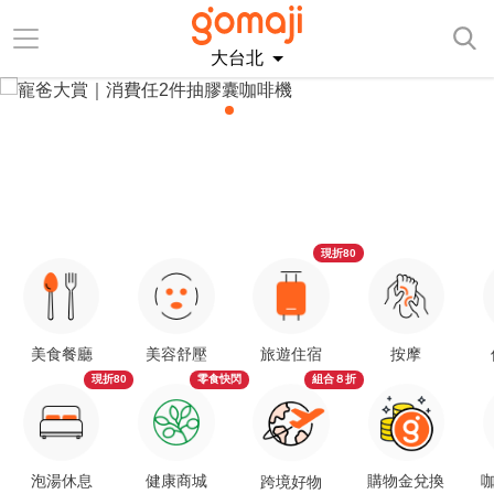
大台北
現折80
美食餐廳
美容舒壓
旅遊住宿
按摩
現折80
零食快閃
組合８折
泡湯休息
健康商城
購物金兌換
咖
跨境好物