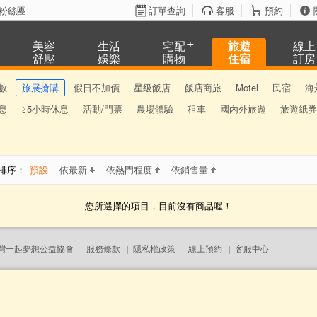
粉絲團
訂單查詢
客服
預約
美容
生活
宅配
旅遊
線上
舒壓
娛樂
購物
住宿
訂房
數
旅展搶購
假日不加價
星級飯店
飯店商旅
Motel
民宿
海
息
≥5小時休息
活動/門票
農場體驗
租車
國內外旅遊
旅遊紙券
序：
預設
依最新
依熱門程度
依銷售量
您所選擇的項目，目前沒有商品喔！
灣一起夢想公益協會
|
服務條款
|
隱私權政策
|
線上預約
|
客服中心