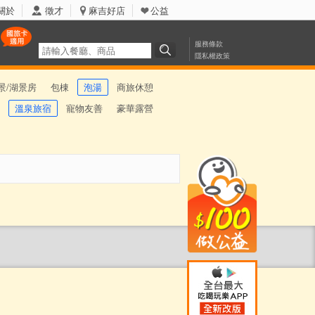
關於
徵才
麻吉好店
公益
服務條款
隱私權政策
景/湖景房
包棟
泡湯
商旅休憩
溫泉旅宿
寵物友善
豪華露營