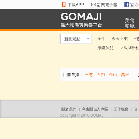
下載APP
訂閱電子報
官方
美食
餐廳
全部
今天上架
倒
新北景點
摩鐵休憩
＜5小時休
目前選擇：
三芝．石門．金山．萬里
排
關於我們
|
利害關係人專區
|
工作機會
|
台
Copyright © 2016 GOMAJI