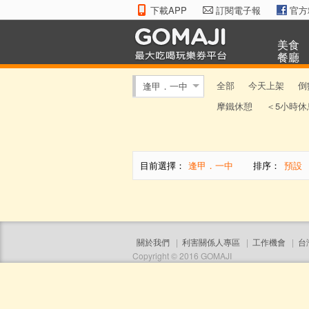
下載APP
訂閱電子報
官方
美食
餐廳
全部
今天上架
倒
逢甲．一中
摩鐵休憩
＜5小時休
目前選擇：
逢甲．一中
排序：
預設
關於我們
|
利害關係人專區
|
工作機會
|
台
Copyright © 2016 GOMAJI