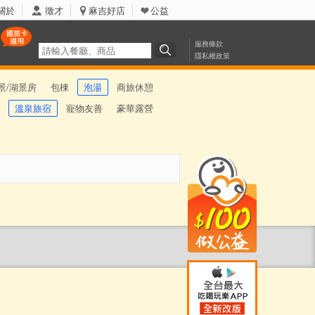
關於
徵才
麻吉好店
公益
服務條款
隱私權政策
景/湖景房
包棟
泡湯
商旅休憩
溫泉旅宿
寵物友善
豪華露營