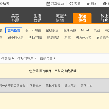
粉絲團
訂單查詢
客服
預約
美容
生活
宅配
旅遊
線上
舒壓
娛樂
購物
住宿
訂房
數
旅展搶購
假日不加價
星級飯店
飯店商旅
Motel
民宿
海
息
≥5小時休息
活動/門票
農場體驗
租車
國內外旅遊
旅遊紙券
依最新
依熱門程度
依銷售量
您所選擇的項目，目前沒有商品喔！
灣一起夢想公益協會
|
服務條款
|
隱私權政策
|
線上預約
|
客服中心