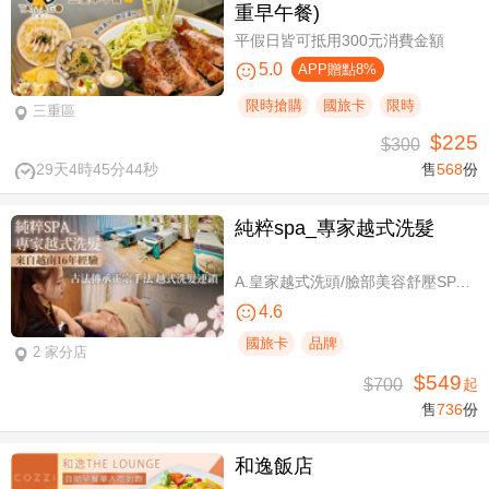
重早午餐)
平假日皆可抵用300元消費金額
5.0
APP贈點8%
限時搶購
國旅卡
限時
三重區
$225
$300
29天4時45分43秒
售
568
份
純粹spa_專家越式洗髮
A.皇家越式洗頭/臉部美容舒壓SPA/舒壓採耳SPA 三選一40分(手技40分) / B.越式經典足底深層保養+去足繭+精油按摩 / C.越式純粹經典套餐(臉部美容舒壓SPA/舒壓採耳SPA二選一)全程80分(手技80分) / D.越式皇家古法按摩|全身越式精油舒壓/越式古法指壓 任選全程60分(手技60分)
4.6
國旅卡
品牌
2 家分店
$549
$700
起
售
736
份
和逸飯店