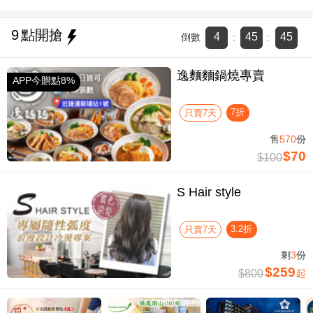
9
點開搶
4
45
44
倒數
:
:
逸麵麵鍋燒專賣
APP今贈點8%
7折
只賣7天
售
570
份
$70
$100
S Hair style
3.2折
只賣7天
剩
3
份
$259
$800
起