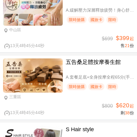
A.緩解壓力深層釋放疲勞！身心舒壓SPA60分(純手技) / B.緩解壓力 × 放鬆身心 × 深層釋放疲勞！讓身體與情緒同步放鬆全程90分身心舒壓(純手技) / C.打造最適合自己的放鬆！自由搭配客製化四選三舒壓全程90分(手技90分) / D.忙碌也能快速充電！客製化四選一舒壓30分(手技30分)
限時搶購
國旅卡
限時
中山區
$399
$699
起
13天4時45分43秒
售
21
份
五告桑足體按摩養生館
A.套餐足底+全身按摩全程65分(手技60分) / B.套餐足底+全身按摩全程95分(手技90分)
限時搶購
國旅卡
限時
三重區
$620
$800
起
13天4時45分43秒
剩
38
份
S Hair style