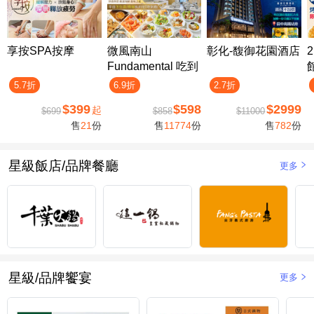
享按SPA按摩
微風南山
彰化-馥御花園酒店
Fundamental 吃到
飽
5.7折
6.9折
2.7折
$399
$598
$2999
起
$699
$858
$11000
售
21
份
售
11774
份
售
782
份
星級飯店/品牌餐廳
更多
星級/品牌饗宴
更多