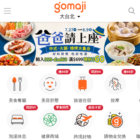
大台北
搶88折
現折80
搶88折
美食餐廳
美容舒壓
旅遊住宿
按摩
現折80
零食快閃
組合８折
泡湯休息
健康商城
購物金兌換
咖
跨境好物