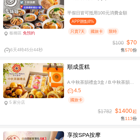
平假日皆可抵用100元消費金額
APP贈點8%
只賣7天
國旅卡
限時
板橋區
免預約
$70
$100
6天4時45分43秒
售
570
份
順成蛋糕
A.中秋茶韻禮盒3盒 / B.中秋茶韻禮盒6盒
4.5
國旅卡
5 家分店
$1400
$1782
起
售
113
份
享按SPA按摩