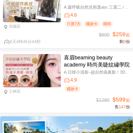
A.森呼吸自然洗剪護abc 三選二 / B.潮流實色質感染髮專案(不限髮長) / C.專屬隨性弧度 浪漫設計冷燙專案(不限髮長，含剪髮)
4.6
只賣7天
國旅卡
限時
信義區
$259
$800
起
6天4時45分43秒
剩
3
份
喜眉beaming beauty
academy 時尚美睫紋繡學院
A.日韓小清新~超自然偽素顏！3D 120~150根睫毛嫁接套餐/B.迷人可愛~輕盈氣墊濃密感！3D Y型毛250根/6D雲朵輕盈氣墊睫毛350根嫁接 二選一/C.絕美驚嘆！迷人夢幻美人魚睫毛！超濃密輕柔6D 450~500根睫毛嫁接套餐/D.歐美混血風格！超濃密深邃睫毛6D 600根睫毛嫁接套餐/E.泰式輕感設計～異國混血感超迷人！6D 輕泰式不限根數睫毛嫁接套餐/F.八大效果美肌精緻保養全程90分
4.9
國旅卡
士林區
$599
$1280
起
售
147
份