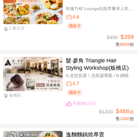
和逸THE Lounge自助早餐單人吃到飽
4.6
國旅卡
2 家分店
$399
$495
售
6849
份
髮‧參角 Triangle Hair
Styling Workshop(板橋店)
A.造型首選！洗剪護專案 / B.網模超質感！日系Fiole染護專案(不分長短，過腰另計) / C.簡單又有型！日系資生堂剪燙護專案(不限髮長) / D.回頭率滿分！Napla娜普菈溫塑剪燙護專案
4.7
國旅卡
板橋區
不推銷(187)
$488
$1200
起
售
2460
份
逸麵麵鍋燒專賣