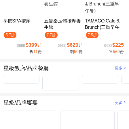
享按SPA按摩
五告桑足體按摩養
TAMAGO Café &
生館
Brunch(三重早午
餐)
5.7折
7.7折
7.5折
$399
$620
$225
起
起
$699
$800
$300
售
11
份
剩
50
份
售
560
份
星級飯店/品牌餐廳
更多
星級/品牌饗宴
更多