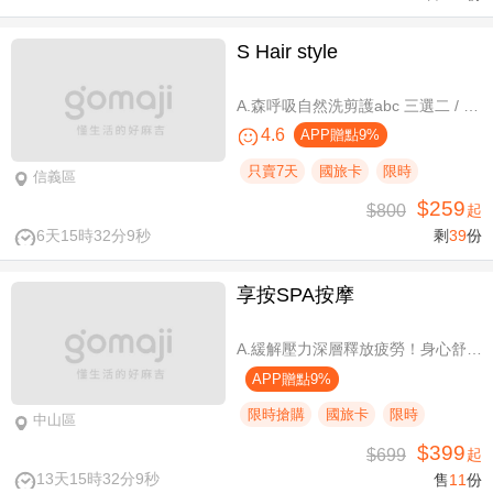
S Hair style
A.森呼吸自然洗剪護abc 三選二 / B.潮流實色質感染髮專案(不限髮長) / C.專屬隨性弧度 浪漫設計冷燙專案(不限髮長，含剪髮)
4.6
APP贈點9%
只賣7天
國旅卡
限時
信義區
$259
$800
起
6天15時32分9秒
剩
39
份
享按SPA按摩
A.緩解壓力深層釋放疲勞！身心舒壓SPA60分(純手技) / B.緩解壓力 × 放鬆身心 × 深層釋放疲勞！讓身體與情緒同步放鬆全程90分身心舒壓(純手技) / C.打造最適合自己的放鬆！自由搭配客製化四選三舒壓全程90分(手技90分) / D.忙碌也能快速充電！客製化四選一舒壓30分(手技30分)
APP贈點9%
限時搶購
國旅卡
限時
中山區
$399
$699
起
13天15時32分9秒
售
11
份