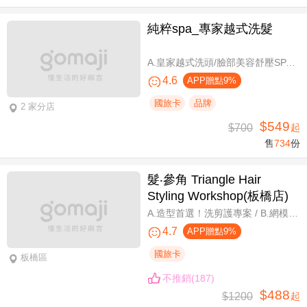
純粹spa_專家越式洗髮
A.皇家越式洗頭/臉部美容舒壓SPA/舒壓採耳SPA 三選一40分(手技40分) / B.越式經典足底深層保養+去足繭+精油按摩 / C.越式純粹經典套餐(臉部美容舒壓SPA/舒壓採耳SPA二選一)全程80分(手技80分) / D.越式皇家古法按摩|全身越式精油舒壓/越式古法指壓 任選全程60分(手技60分)
4.6
APP贈點9%
國旅卡
品牌
2 家分店
$549
$700
起
售
734
份
髮‧參角 Triangle Hair
Styling Workshop(板橋店)
A.造型首選！洗剪護專案 / B.網模超質感！日系Fiole染護專案(不分長短，過腰另計) / C.簡單又有型！日系資生堂剪燙護專案(不限髮長) / D.回頭率滿分！Napla娜普菈溫塑剪燙護專案
4.7
APP贈點9%
國旅卡
板橋區
不推銷(187)
$488
$1200
起