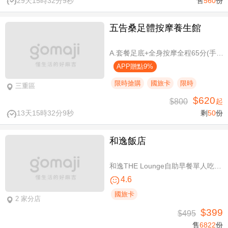
29天15時32分9秒
售
560
份
五告桑足體按摩養生館
A.套餐足底+全身按摩全程65分(手技60分) / B.套餐足底+全身按摩全程95分(手技90分)
APP贈點9%
限時搶購
國旅卡
限時
三重區
$620
$800
起
13天15時32分9秒
剩
50
份
和逸飯店
和逸THE Lounge自助早餐單人吃到飽
4.6
國旅卡
2 家分店
$399
$495
售
6822
份