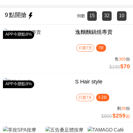
9
點開搶
15
32
10
倒數
:
:
逸麵麵鍋燒專賣
APP今贈點8%
7折
只賣7天
售
305
份
$70
$100
S Hair style
APP今贈點9%
3.2折
只賣7天
剩
39
份
$259
$800
起