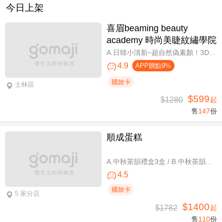
今日上架
喜眉beaming beauty
academy 時尚美睫紋繡學院
A.日韓小清新~超自然偽素顏！3D 120~150根睫毛嫁接套餐/B.迷人可愛~輕盈氣墊濃密感！3D Y型毛250根/6D雲朵輕盈氣墊睫毛350根嫁接 二選一/C.絕美驚嘆！迷人夢幻美人魚睫毛！超濃密輕柔6D 450~500根睫毛嫁接套餐/D.歐美混血風格！超濃密深邃睫毛6D 600根睫毛嫁接套餐/E.泰式輕感設計～異國混血感超迷人！6D 輕泰式不限根數睫毛嫁接套餐/F.八大效果美肌精緻保養全程90分
4.9
APP贈點9%
國旅卡
士林區
$599
$1280
起
售
147
份
順成蛋糕
A.中秋茶韻禮盒3盒 / B.中秋茶韻禮盒6盒
4.5
國旅卡
5 家分店
$1400
$1782
起
售
110
份