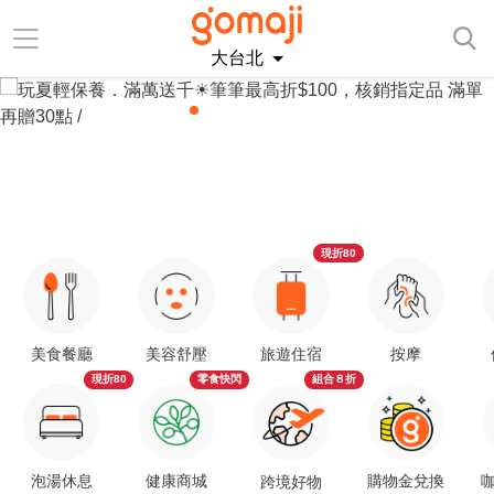
大台北
現折80
美食餐廳
美容舒壓
旅遊住宿
按摩
現折80
零食快閃
組合８折
泡湯休息
健康商城
購物金兌換
咖
跨境好物