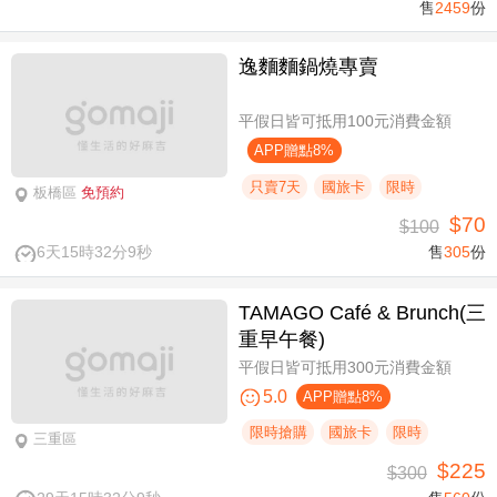
售
2459
份
逸麵麵鍋燒專賣
平假日皆可抵用100元消費金額
APP贈點8%
只賣7天
國旅卡
限時
板橋區
免預約
$70
$100
6天15時32分9秒
售
305
份
TAMAGO Café & Brunch(三
重早午餐)
平假日皆可抵用300元消費金額
5.0
APP贈點8%
限時搶購
國旅卡
限時
三重區
$225
$300