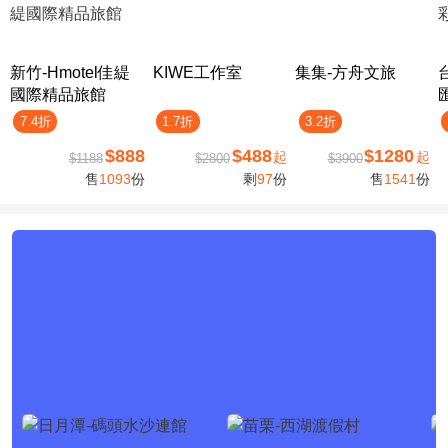
新竹-Hmotel佳緹
KIWE工作室
集集-方舟文旅
國際精品旅館
7.4折
1.7折
3.2折
$888
$488
$1280
起
起
$1188
$2800
$3900
售
1093
份
剩
97
份
售
1541
份