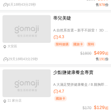
6天18時43分28秒
售
978
份
蒂兒美睫
A.自然系首選～新手不踩雷！ 3D 120根睫毛嫁接 / B.人氣熱銷款～回購率超高！新中式仙子款300根睫毛嫁接
4.3
限時搶購
國旅卡
限時
大安區
$499
$1800
起
29天18時43分28秒
售
191
份
少點鹽健康餐盒專賣
A.大滿足雙拼健康餐盒 / B.雞胸即食包三入 / C.雞胸即食包超值組六入
4.7
國旅卡
11 家分店
$129
$170
起