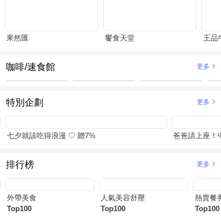
果然匯
饗食天堂
王品
咖啡/速食館
更多
特別企劃
更多
七夕就該吃得浪漫 ♡ 贈7%
爸爸請上座！
排行榜
更多
外帶美食
人氣美容舒壓
熱賣餐
Top100
Top100
Top100