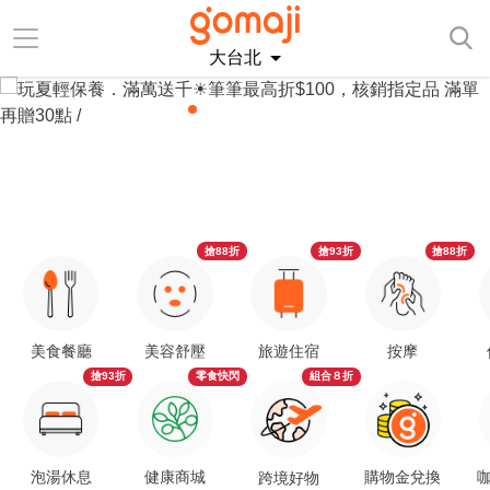
大台北
搶88折
搶93折
搶88折
美食餐廳
美容舒壓
旅遊住宿
按摩
搶93折
零食快閃
組合８折
泡湯休息
健康商城
購物金兌換
咖
跨境好物