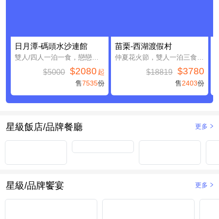
日月潭-碼頭水沙連館
苗栗-西湖渡假村
雙人/四人一泊一食，戀戀日月潭親子假期
仲夏花火節，雙人一泊三食，加贈4000元住宿抵用券(含早餐)
$2080
$3780
$5000
$18819
起
售
7535
份
售
2403
份
星級飯店/品牌餐廳
更多
星級/品牌饗宴
更多