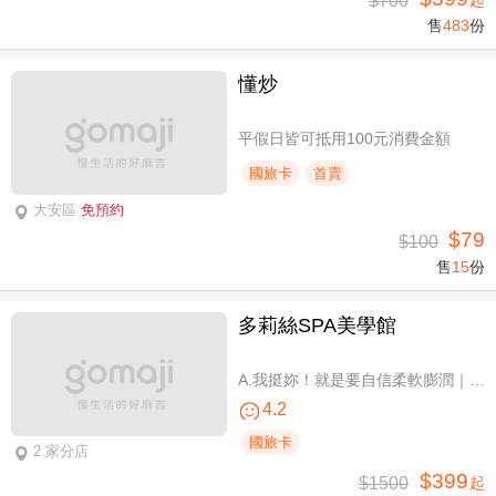
$700
起
售
483
份
懂炒
平假日皆可抵用100元消費金額
國旅卡
首賣
大安區
免預約
$79
$100
售
15
份
多莉絲SPA美學館
A.我挺妳！就是要自信柔軟膨潤｜美胸按摩全程35分(純手技) / B.《不限體驗單次券》我挺妳！就是要自信柔軟膨潤｜美胸按摩全程35分(純手技) / C.《不限體驗單次券》Plus升級：Chakra七脈輪精油-暨全身十四經絡舒壓60分(純手技) / D.《不限體驗單次券》燈泡美肌青春好氣色-高舒敏緊緻雙組合：鬆筋軟膜臉部課程共110分(純手技)
4.2
國旅卡
2 家分店
$399
$1500
起