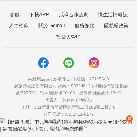
客服
下載APP
成為合作店家
懂生活情報誌
人才招募
關於 Gomaji
服務條款
隱私權政策
投資人管理
納維康生技股份有限公司 統編：25145643
一起旅行社股份有限公司 統編：53334842 (甲種旅行業註冊編
號:727500、執照編號:甲06403、品保會員編號:北1846)
代表人：吳進昌 (聯絡人)
地址：231新北市新店區北新路二段262號二樓之6
公司電話：(02)2711-8177
傳真電話：(02)2711-1757
客服信箱：
聯絡我們