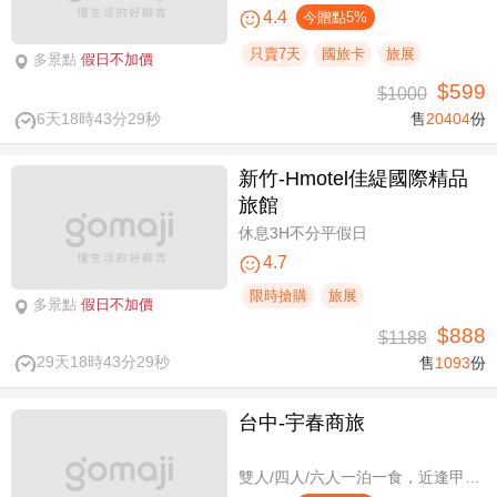
4.4
今贈點5%
只賣7天
國旅卡
旅展
多景點
假日不加價
$599
$1000
6天18時43分28秒
售
20404
份
新竹-Hmotel佳緹國際精品
旅館
休息3H不分平假日
4.7
限時搶購
旅展
多景點
假日不加價
$888
$1188
29天18時43分28秒
售
1093
份
台中-宇春商旅
雙人/四人/六人一泊一食，近逢甲商圈親子假期