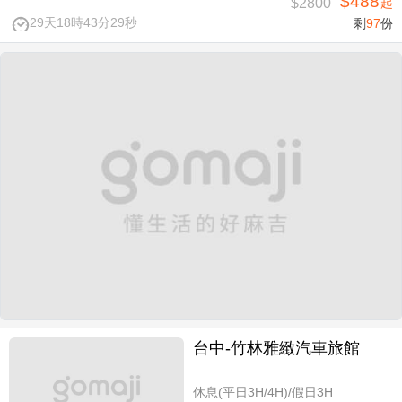
$488
$2800
起
29天18時43分28秒
剩
97
份
台中-竹林雅緻汽車旅館
休息(平日3H/4H)/假日3H