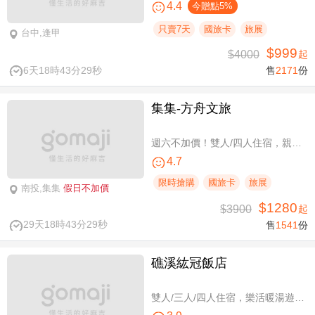
4.4
今贈點5%
只賣7天
國旅卡
旅展
台中,逢甲
$999
$4000
起
6天18時43分28秒
售
2171
份
集集-方舟文旅
週六不加價！雙人/四人住宿，親子假期
4.7
限時搶購
國旅卡
旅展
南投,集集
假日不加價
$1280
$3900
起
29天18時43分28秒
售
1541
份
礁溪紘冠飯店
雙人/三人/四人住宿，樂活暖湯遊專案