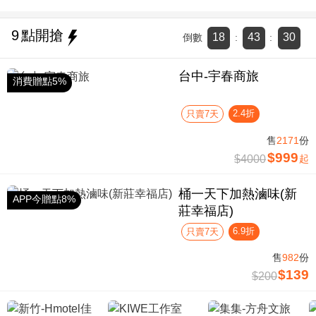
9
點開搶
18
43
29
倒數
:
:
台中-宇春商旅
消費贈點5%
2.4折
只賣7天
售
2171
份
$999
$4000
起
桶一天下加熱滷味(新
APP今贈點8%
莊幸福店)
6.9折
只賣7天
售
982
份
$139
$200