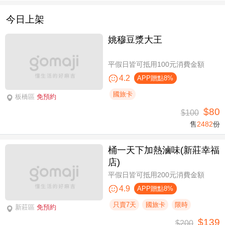
今日上架
姚穆豆漿大王
平假日皆可抵用100元消費金額
4.2
APP贈點8%
國旅卡
板橋區
免預約
$80
$100
售
2482
份
桶一天下加熱滷味(新莊幸福
店)
平假日皆可抵用200元消費金額
4.9
APP贈點8%
只賣7天
國旅卡
限時
新莊區
免預約
$139
$200