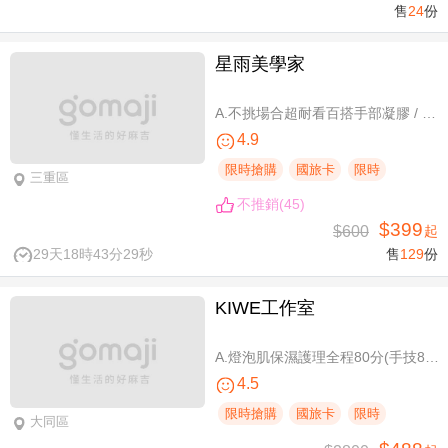
售
24
份
星雨美學家
A.不挑場合超耐看百搭手部凝膠 / B.經典私藏手部凝膠設計款 / C.讓指尖擦出高級感足部凝膠 / D.風靡小紅書足部凝膠設計款 / E.CUCCIO足深層去足繭保養 / F.自然輕盈無負擔-微妝3D 120根嫁接
4.9
限時搶購
國旅卡
限時
三重區
不推銷(45)
$399
$600
起
29天18時43分28秒
售
129
份
KIWE工作室
A.燈泡肌保濕護理全程80分(手技80分) / B.薰衣草美白保濕護理 全程80分/ C.排痠精油全身循環按摩共60分(手技60分)/ D.《不限體驗單次券》黃金體態美型平衡(腰腹/臀腿)二選一 全程40分(手技40分)
4.5
限時搶購
國旅卡
限時
大同區