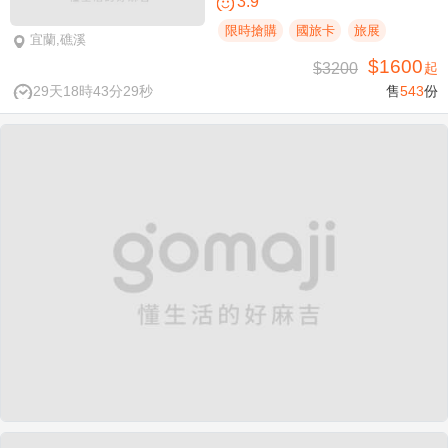
3.9
限時搶購
國旅卡
旅展
宜蘭,礁溪
$1600
$3200
起
29天18時43分28秒
售
543
份