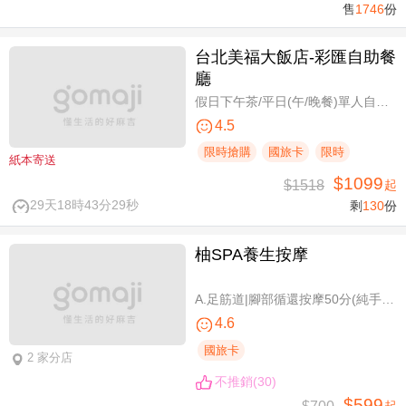
售
1746
份
台北美福大飯店-彩匯自助餐
廳
假日下午茶/平日(午/晚餐)單人自助吃到飽券
4.5
限時搶購
國旅卡
限時
紙本寄送
$1099
$1518
起
29天18時43分28秒
剩
130
份
柚SPA養生按摩
A.足筋道|腳部循還按摩50分(純手技40分) / B.五感按摩全身舒壓(指/油壓 二選一)70分(純手技70分) / C.深層暖筋|黑玉熱石全身舒壓70分(手技60分)
4.6
國旅卡
2 家分店
不推銷(30)
$599