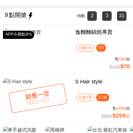
9
點開搶
2
3
30
倒數
:
:
逸麵麵鍋燒專賣
APP今贈點8%
7折
只賣7天
售
586
份
$70
$100
S Hair style
3.2折
只賣7天
售
1880
份
$259
$800
起