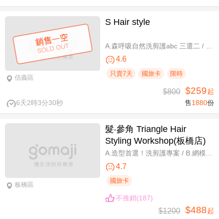
S Hair style
A.森呼吸自然洗剪護abc 三選二 / B.潮流實色質感染髮專案(不限髮長) / C.專屬隨性弧度 浪漫設計冷燙專案(不限髮長，含剪髮)
4.6
只賣7天
國旅卡
限時
信義區
$259
$800
起
6天2時3分29秒
售
1880
份
髮‧參角 Triangle Hair
Styling Workshop(板橋店)
A.造型首選！洗剪護專案 / B.網模超質感！日系Fiole染護專案(不分長短，過腰另計) / C.簡單又有型！日系資生堂剪燙護專案(不限髮長) / D.回頭率滿分！Napla娜普菈溫塑剪燙護專案
4.7
國旅卡
板橋區
不推銷(187)
$488
$1200
起