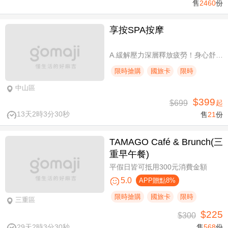
售
2460
份
享按SPA按摩
A.緩解壓力深層釋放疲勞！身心舒壓SPA60分(純手技) / B.緩解壓力 × 放鬆身心 × 深層釋放疲勞！讓身體與情緒同步放鬆全程90分身心舒壓(純手技) / C.打造最適合自己的放鬆！自由搭配客製化四選三舒壓全程90分(手技90分) / D.忙碌也能快速充電！客製化四選一舒壓30分(手技30分)
限時搶購
國旅卡
限時
中山區
$399
$699
起
13天2時3分29秒
售
21
份
TAMAGO Café & Brunch(三
重早午餐)
平假日皆可抵用300元消費金額
5.0
APP贈點8%
限時搶購
國旅卡
限時
三重區
$225
$300
29天2時3分29秒
售
568
份