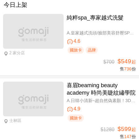
今日上架
純粹spa_專家越式洗髮
A.皇家越式洗頭/臉部美容舒壓SPA/舒壓採耳SPA 三選一40分(手技40分) / B.越式經典足底深層保養+去足繭+精油按摩 / C.越式純粹經典套餐(臉部美容舒壓SPA/舒壓採耳SPA二選一)全程80分(手技80分) / D.越式皇家古法按摩|全身越式精油舒壓/越式古法指壓 任選全程60分(手技60分)
4.6
國旅卡
品牌
2 家分店
$549
$700
起
售
736
份
喜眉beaming beauty
academy 時尚美睫紋繡學院
A.日韓小清新~超自然偽素顏！3D 120~150根睫毛嫁接套餐/B.迷人可愛~輕盈氣墊濃密感！3D Y型毛250根/6D雲朵輕盈氣墊睫毛350根嫁接 二選一/C.絕美驚嘆！迷人夢幻美人魚睫毛！超濃密輕柔6D 450~500根睫毛嫁接套餐/D.歐美混血風格！超濃密深邃睫毛6D 600根睫毛嫁接套餐/E.泰式輕感設計～異國混血感超迷人！6D 輕泰式不限根數睫毛嫁接套餐/F.八大效果美肌精緻保養全程90分
4.9
國旅卡
士林區
$599
$1280
起
售
147
份