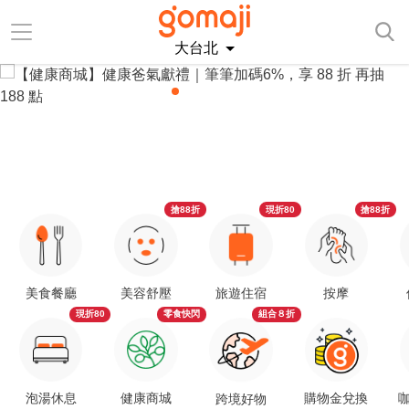
大台北
搶88折
現折80
搶88折
美食餐廳
美容舒壓
旅遊住宿
按摩
現折80
零食快閃
組合８折
泡湯休息
健康商城
購物金兌換
咖
跨境好物