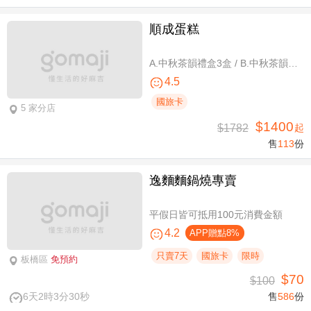
順成蛋糕
A.中秋茶韻禮盒3盒 / B.中秋茶韻禮盒6盒
4.5
國旅卡
5 家分店
$1400
$1782
起
售
113
份
逸麵麵鍋燒專賣
平假日皆可抵用100元消費金額
4.2
APP贈點8%
只賣7天
國旅卡
限時
板橋區
免預約
$70
$100
6天2時3分29秒
售
586
份