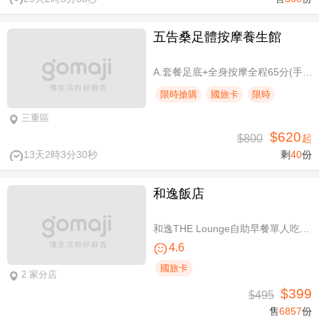
五告桑足體按摩養生館
A.套餐足底+全身按摩全程65分(手技60分) / B.套餐足底+全身按摩全程95分(手技90分)
限時搶購
國旅卡
限時
三重區
$620
$800
起
13天2時3分29秒
剩
40
份
和逸飯店
和逸THE Lounge自助早餐單人吃到飽
4.6
國旅卡
2 家分店
$399
$495
售
6857
份