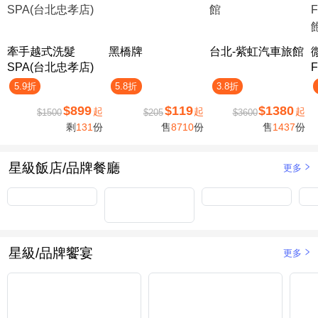
牽手越式洗髮
黑橋牌
台北-紫虹汽車旅館
SPA(台北忠孝店)
F
5.9折
5.8折
3.8折
$899
$119
$1380
起
起
起
$1500
$205
$3600
剩
131
份
售
8710
份
售
1437
份
星級飯店/品牌餐廳
更多
星級/品牌饗宴
更多