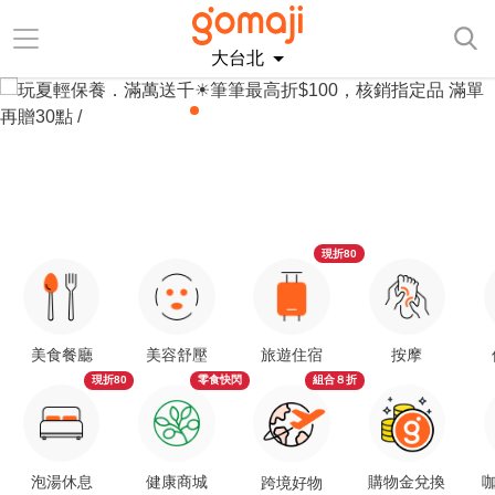
大台北
現折80
美食餐廳
美容舒壓
旅遊住宿
按摩
現折80
零食快閃
組合８折
泡湯休息
健康商城
購物金兌換
咖
跨境好物