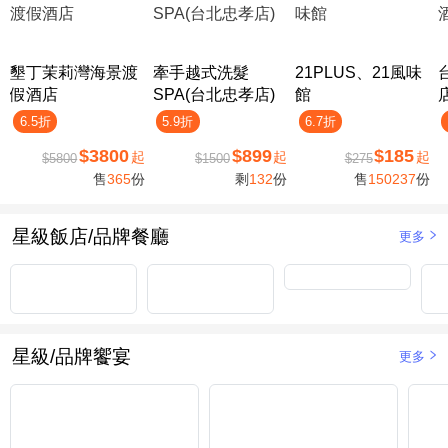
墾丁茉莉灣海景渡
牽手越式洗髮
21PLUS、21風味
假酒店
SPA(台北忠孝店)
館
6.5折
5.9折
6.7折
$3800
$899
$185
起
起
起
$5800
$1500
$275
售
365
份
剩
132
份
售
150237
份
星級飯店/品牌餐廳
更多
星級/品牌饗宴
更多