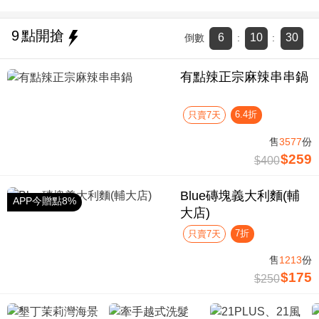
9
點開搶
6
10
29
倒數
:
:
有點辣正宗麻辣串串鍋
6.4折
只賣7天
售
3577
份
$259
$400
Blue磚塊義大利麵(輔
APP今贈點8%
大店)
7折
只賣7天
售
1213
份
$175
$250