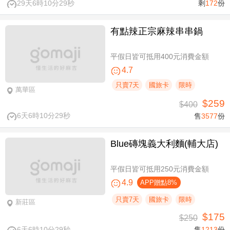
29天6時10分28秒
剩
172
份
有點辣正宗麻辣串串鍋
平假日皆可抵用400元消費金額
4.7
只賣7天
國旅卡
限時
萬華區
$259
$400
6天6時10分28秒
售
3577
份
Blue磚塊義大利麵(輔大店)
平假日皆可抵用250元消費金額
4.9
APP贈點8%
只賣7天
國旅卡
限時
新莊區
$175
$250
6天6時10分28秒
售
1213
份