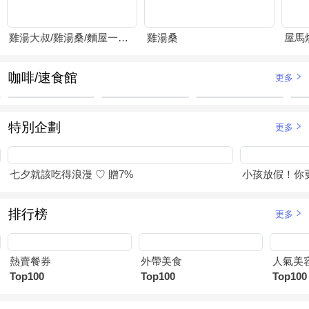
雞湯大叔/雞湯桑/麵屋一燈/賴山嶼
雞湯桑
屋馬
咖啡/速食館
更多
特別企劃
更多
七夕就該吃得浪漫 ♡ 贈7%
小孩放假！你
排行榜
更多
熱賣餐券
外帶美食
人氣美
Top100
Top100
Top100