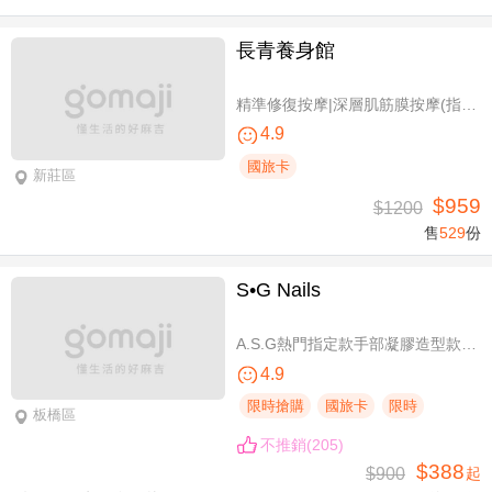
長青養身館
精準修復按摩|深層肌筋膜按摩(指壓/指油壓 二選一)+(滑罐/舒刮 二選一)全程75分(手技75分)
4.9
國旅卡
新莊區
$959
$1200
售
529
份
S•G Nails
A.S.G熱門指定款手部凝膠造型款110選1+輕保養(款式不定期更換，可換色) / B.約會過節好心情S.G 風格系-足部凝膠造型款110選1+輕保養(款式不定期更換，可換色) / C.簡簡單單好穿搭！手部凝膠上色+輕保養 / D.脫掉襪子不尷尬！足部凝膠上色+輕保養
4.9
限時搶購
國旅卡
限時
板橋區
不推銷(205)
$388
$900
起