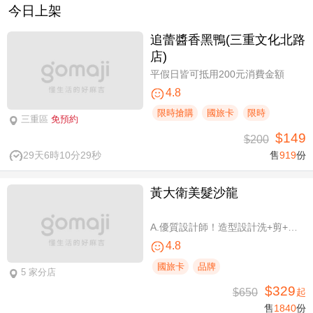
今日上架
追蕾醬香黑鴨(三重文化北路
店)
平假日皆可抵用200元消費金額
4.8
限時搶購
國旅卡
限時
三重區
免預約
$149
$200
29天6時10分28秒
售
919
份
黃大衛美髮沙龍
A.優質設計師！造型設計洗+剪+護 / B.簡單擁有亮麗秀髮！亮麗單色染/髮根補染 二選一(不限髮長) / C.讓你自信！質感造型設計燙髮(不限髮長) / D.好評推薦！ 資深優質設計師-質感造型設計燙髮(燙髮含剪髮)/亮麗單色染(不限髮長，十選一)
4.8
國旅卡
品牌
5 家分店
$329
$650
起
售
1840
份