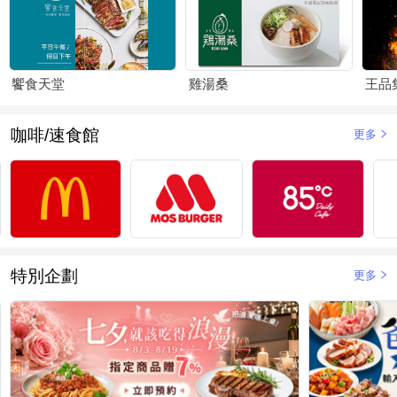
饗食天堂
雞湯桑
王品
咖啡/速食館
更多
特別企劃
更多