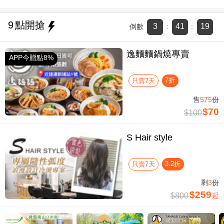
9
點開搶
3
41
18
倒數
:
:
逸麵麵鍋燒專賣
APP今贈點8%
7折
只賣7天
售
575
份
$70
$100
S Hair style
3.2折
只賣7天
剩
3
份
$259
$800
起