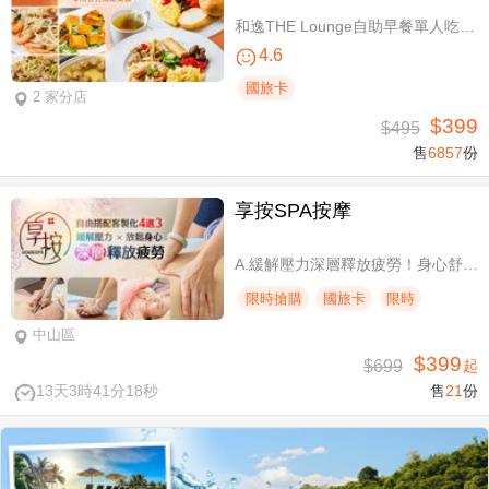
和逸THE Lounge自助早餐單人吃到飽
4.6
國旅卡
2 家分店
$399
$495
售
6857
份
享按SPA按摩
A.緩解壓力深層釋放疲勞！身心舒壓SPA60分(純手技) / B.緩解壓力 × 放鬆身心 × 深層釋放疲勞！讓身體與情緒同步放鬆全程90分身心舒壓(純手技) / C.打造最適合自己的放鬆！自由搭配客製化四選三舒壓全程90分(手技90分) / D.忙碌也能快速充電！客製化四選一舒壓30分(手技30分)
限時搶購
國旅卡
限時
中山區
$399
$699
起
13天3時41分17秒
售
21
份