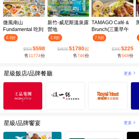
微風南山
新竹-威尼斯溫泉露
TAMAGO Café &
Fundamental 吃到
營地
Brunch(三重早午
飽
餐)
6.9折
3.8折
7.5折
$598
$1780
$225
起
$858
$4600
$300
售
11774
份
售
746
份
售
568
份
星級飯店/品牌餐廳
更多
星級/品牌饗宴
更多