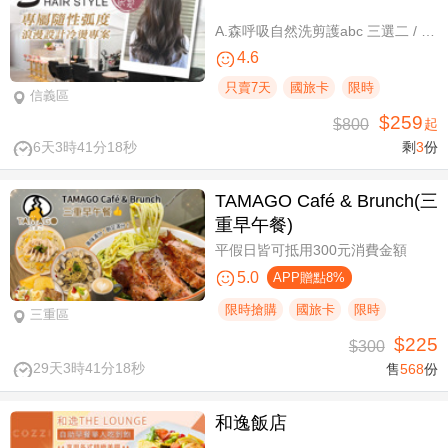
A.森呼吸自然洗剪護abc 三選二 / B.潮流實色質感染髮專案(不限髮長) / C.專屬隨性弧度 浪漫設計冷燙專案(不限髮長，含剪髮)
4.6
只賣7天
國旅卡
限時
信義區
$259
$800
起
6天3時41分17秒
剩
3
份
TAMAGO Café & Brunch(三
重早午餐)
平假日皆可抵用300元消費金額
5.0
APP贈點8%
限時搶購
國旅卡
限時
三重區
$225
$300
29天3時41分17秒
售
568
份
和逸飯店