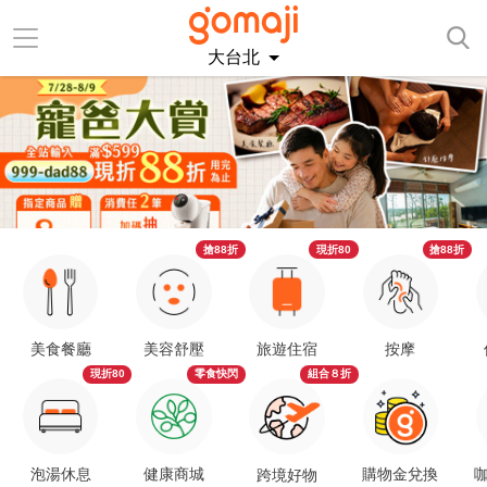
大台北
搶88折
現折80
搶88折
美食餐廳
美容舒壓
旅遊住宿
按摩
現折80
零食快閃
組合８折
泡湯休息
健康商城
購物金兌換
咖
跨境好物