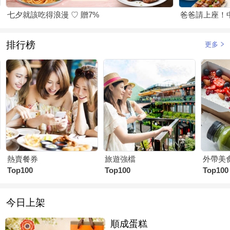
七夕就該吃得浪漫 ♡ 贈7%
爸爸請上座！
排行榜
更多
熱賣餐券
旅遊強檔
外帶美
Top100
Top100
Top100
今日上架
順成蛋糕