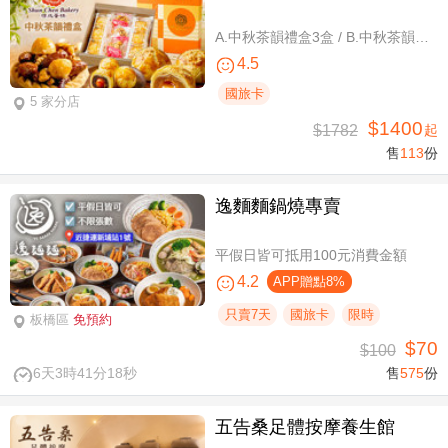
A.中秋茶韻禮盒3盒 / B.中秋茶韻禮盒6盒
4.5
國旅卡
5 家分店
$1400
$1782
起
售
113
份
逸麵麵鍋燒專賣
平假日皆可抵用100元消費金額
4.2
APP贈點8%
只賣7天
國旅卡
限時
板橋區
免預約
$70
$100
6天3時41分17秒
售
575
份
五告桑足體按摩養生館