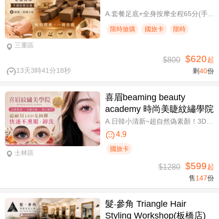
A.套餐足底+全身按摩全程65分(手技60分) / B.套餐足底+全身按摩全程95分(手技90分)
限時搶購
國旅卡
限時
三重區
$620
$800
起
13天3時41分17秒
剩
40
份
喜眉beaming beauty
academy 時尚美睫紋繡學院
A.日韓小清新~超自然偽素顏！3D 120~150根睫毛嫁接套餐/B.迷人可愛~輕盈氣墊濃密感！3D Y型毛250根/6D雲朵輕盈氣墊睫毛350根嫁接 二選一/C.絕美驚嘆！迷人夢幻美人魚睫毛！超濃密輕柔6D 450~500根睫毛嫁接套餐/D.歐美混血風格！超濃密深邃睫毛6D 600根睫毛嫁接套餐/E.泰式輕感設計～異國混血感超迷人！6D 輕泰式不限根數睫毛嫁接套餐/F.八大效果美肌精緻保養全程90分
4.9
國旅卡
士林區
$599
$1280
起
售
147
份
髮‧參角 Triangle Hair
Styling Workshop(板橋店)