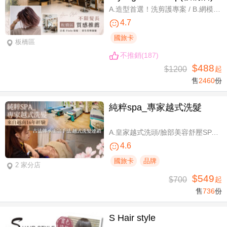
A.造型首選！洗剪護專案 / B.網模超質感！日系Fiole染護專案(不分長短，過腰另計) / C.簡單又有型！日系資生堂剪燙護專案(不限髮長) / D.回頭率滿分！Napla娜普菈溫塑剪燙護專案
4.7
國旅卡
板橋區
不推銷(187)
$488
$1200
起
售
2460
份
純粹spa_專家越式洗髮
A.皇家越式洗頭/臉部美容舒壓SPA/舒壓採耳SPA 三選一40分(手技40分) / B.越式經典足底深層保養+去足繭+精油按摩 / C.越式純粹經典套餐(臉部美容舒壓SPA/舒壓採耳SPA二選一)全程80分(手技80分) / D.越式皇家古法按摩|全身越式精油舒壓/越式古法指壓 任選全程60分(手技60分)
4.6
國旅卡
品牌
2 家分店
$549
$700
起
售
736
份
S Hair style