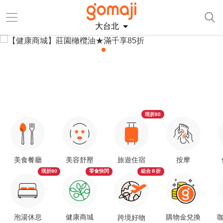
大台北
現折80
美食餐廳
美容舒壓
旅遊住宿
按摩
現折80
零食快閃
組合８折
泡湯休息
健康商城
購物金兌換
咖
跨境好物