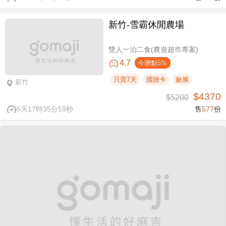
新竹-雪霸休閒農場
雙人一泊二食(農遊超市專案)
4.7
今贈點5%
只賣7天
國旅卡
旅展
新竹
$4370
$5200
6天17時35分59秒
售
577
份