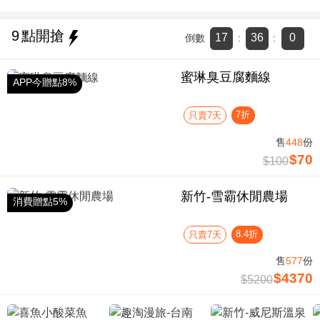
9
點開搶
17
36
0
倒數
:
:
蜜琳臭豆腐麵線
APP今贈點8%
7折
只賣7天
售
448
份
$70
$100
新竹-雪霸休閒農場
消費贈點5%
8.4折
只賣7天
售
577
份
$4370
$5200