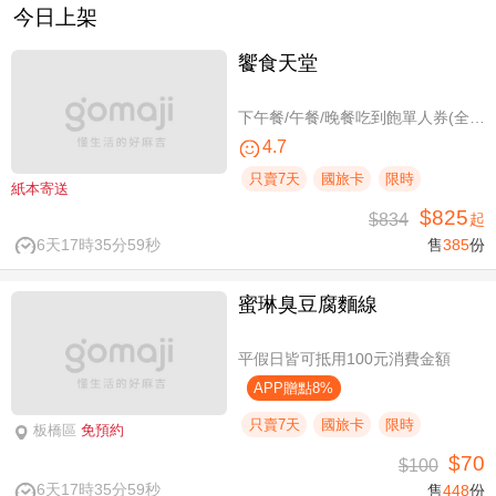
今日上架
饗食天堂
下午餐/午餐/晚餐吃到飽單人券(全台分店可用)
4.7
只賣7天
國旅卡
限時
紙本寄送
$825
$834
起
6天17時35分59秒
售
385
份
蜜琳臭豆腐麵線
平假日皆可抵用100元消費金額
APP贈點8%
只賣7天
國旅卡
限時
板橋區
免預約
$70
$100
6天17時35分59秒
售
448
份