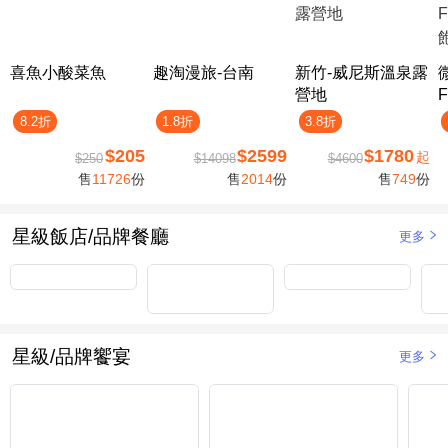
喜魚小酸菜魚
趣淘漫旅-台南
新竹-威尼斯溫泉露
營地
F
8.2折
1.8折
3.8折
$205
$2599
$1780
起
$250
$14098
$4600
售
11726
份
售
2014
份
售
749
份
星級飯店/品牌餐廳
更多
星級/品牌饗宴
更多