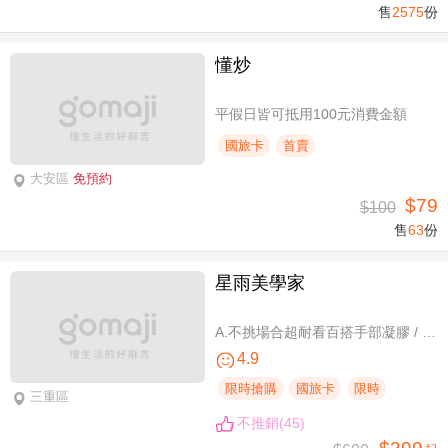
售
2575
份
懂炒
平假日皆可抵用100元消費金額
國旅卡
首賣
大安區
免預約
$79
$100
售
63
份
星雨美學家
A.不挑場合超耐看百搭手部凝膠 / B.經典私藏手部凝膠設計款 / C.讓指尖擦出高級感足部凝膠 / D.風靡小紅書足部凝膠設計款 / E.CUCCIO足深層去足繭保養 / F.自然輕盈無負擔-微妝3D 120根嫁接
4.9
限時搶購
國旅卡
限時
三重區
不推銷(45)