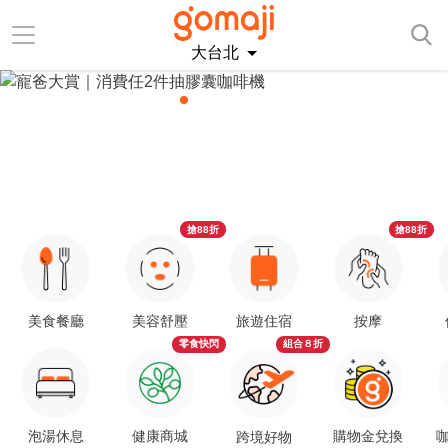
大台北
搶88折
搶88折
美食餐廳
美容舒壓
旅遊住宿
按摩
零食快閃
組合８折
泡湯休息
健康商城
購物金兌換
咖
跨境好物