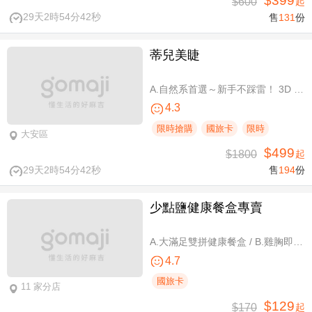
$399
$600
起
29天2時54分41秒
售
131
份
蒂兒美睫
A.自然系首選～新手不踩雷！ 3D 120根睫毛嫁接 / B.人氣熱銷款～回購率超高！新中式仙子款300根睫毛嫁接
4.3
限時搶購
國旅卡
限時
大安區
$499
$1800
起
29天2時54分41秒
售
194
份
少點鹽健康餐盒專賣
A.大滿足雙拼健康餐盒 / B.雞胸即食包三入 / C.雞胸即食包超值組六入
4.7
國旅卡
11 家分店
$129
$170
起