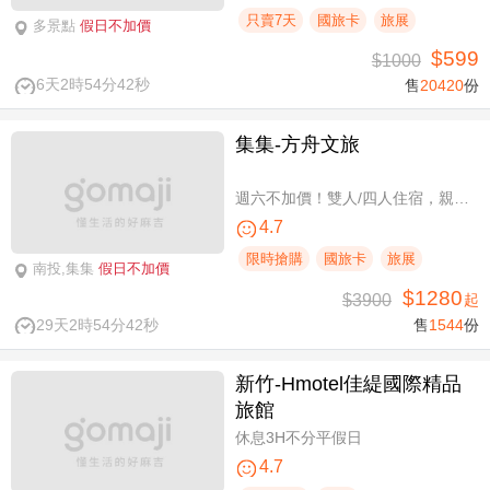
只賣7天
國旅卡
旅展
多景點
假日不加價
$599
$1000
6天2時54分41秒
售
20420
份
集集-方舟文旅
週六不加價！雙人/四人住宿，親子假期
4.7
限時搶購
國旅卡
旅展
南投,集集
假日不加價
$1280
$3900
起
29天2時54分41秒
售
1544
份
新竹-Hmotel佳緹國際精品
旅館
休息3H不分平假日
4.7