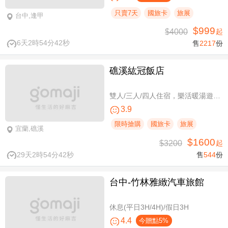
只賣7天
國旅卡
旅展
台中,逢甲
$999
$4000
起
6天2時54分41秒
售
2217
份
礁溪紘冠飯店
雙人/三人/四人住宿，樂活暖湯遊專案
3.9
限時搶購
國旅卡
旅展
宜蘭,礁溪
$1600
$3200
起
29天2時54分41秒
售
544
份
台中-竹林雅緻汽車旅館
休息(平日3H/4H)/假日3H
4.4
今贈點5%