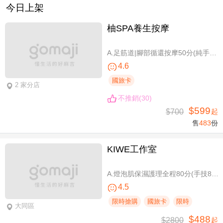
今日上架
柚SPA養生按摩
A.足筋道|腳部循還按摩50分(純手技40分) / B.五感按摩全身舒壓(指/油壓 二選一)70分(純手技70分) / C.深層暖筋|黑玉熱石全身舒壓70分(手技60分)
4.6
國旅卡
2 家分店
不推銷(30)
$599
$700
起
售
483
份
KIWE工作室
A.燈泡肌保濕護理全程80分(手技80分) / B.薰衣草美白保濕護理 全程80分/ C.排痠精油全身循環按摩共60分(手技60分)/ D.《不限體驗單次券》黃金體態美型平衡(腰腹/臀腿)二選一 全程40分(手技40分)
4.5
限時搶購
國旅卡
限時
大同區
$488
$2800
起