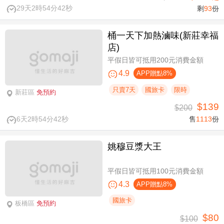
29天2時54分41秒
剩
93
份
桶一天下加熱滷味(新莊幸福
店)
平假日皆可抵用200元消費金額
4.9
APP贈點8%
只賣7天
國旅卡
限時
新莊區
免預約
$139
$200
6天2時54分41秒
售
1113
份
姚穆豆漿大王
平假日皆可抵用100元消費金額
4.3
APP贈點8%
國旅卡
板橋區
免預約
$80
$100