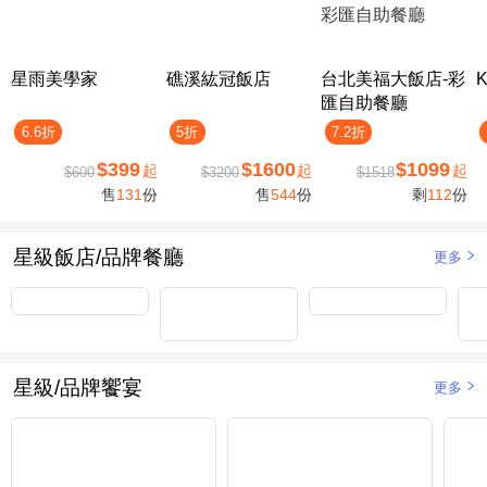
星雨美學家
礁溪紘冠飯店
台北美福大飯店-彩
匯自助餐廳
6.6折
5折
7.2折
$399
$1600
$1099
起
起
起
$600
$3200
$1518
售
131
份
售
544
份
剩
112
份
星級飯店/品牌餐廳
更多
星級/品牌饗宴
更多