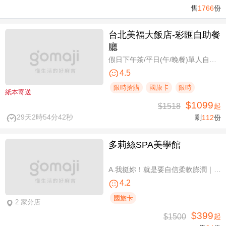
售
1766
份
台北美福大飯店-彩匯自助餐
廳
假日下午茶/平日(午/晚餐)單人自助吃到飽券
4.5
限時搶購
國旅卡
限時
紙本寄送
$1099
$1518
起
29天2時54分41秒
剩
112
份
多莉絲SPA美學館
A.我挺妳！就是要自信柔軟膨潤｜美胸按摩全程35分(純手技) / B.《不限體驗單次券》我挺妳！就是要自信柔軟膨潤｜美胸按摩全程35分(純手技) / C.《不限體驗單次券》Plus升級：Chakra七脈輪精油-暨全身十四經絡舒壓60分(純手技) / D.《不限體驗單次券》燈泡美肌青春好氣色-高舒敏緊緻雙組合：鬆筋軟膜臉部課程共110分(純手技)
4.2
國旅卡
2 家分店
$399
$1500
起