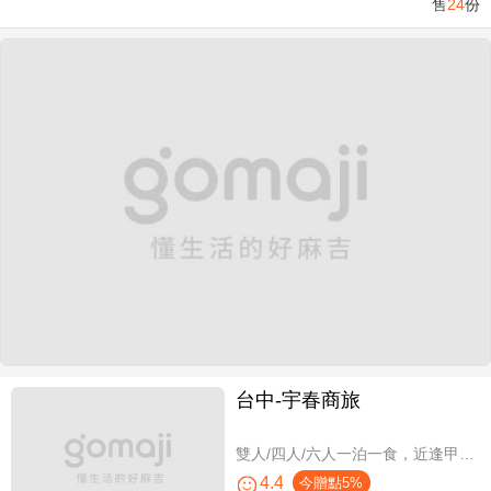
售
24
份
台中-宇春商旅
雙人/四人/六人一泊一食，近逢甲商圈親子假期
4.4
今贈點5%