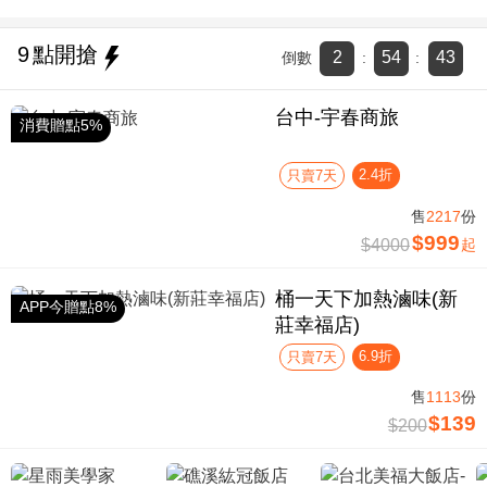
9
點開搶
2
54
42
倒數
:
:
台中-宇春商旅
消費贈點5%
2.4折
只賣7天
售
2217
份
$999
$4000
起
桶一天下加熱滷味(新
APP今贈點8%
莊幸福店)
6.9折
只賣7天
售
1113
份
$139
$200